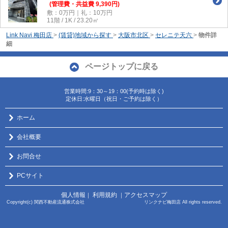
(管理費・共益費 9,390円)
敷：0万円｜礼：10万円
11階 / 1K / 23.20㎡
Link Navi 梅田店
>
(賃貸)地域から探す
>
大阪市北区
>
セレニテ天六
>
物件詳
細
ページトップに戻る
営業時間:9：30～19：00(予約時は除く)
定休日:水曜日（祝日・ご予約は除く）
ホーム
会社概要
お問合せ
PCサイト
個人情報
利用規約
アクセスマップ
｜
｜
Copyright(c) 関西不動産流通株式会社 リンクナビ梅田店 All rights reserved.