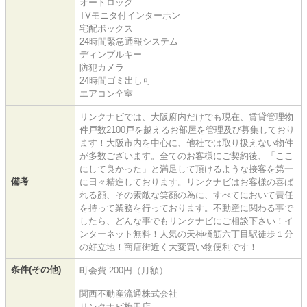
オートロック
TVモニタ付インターホン
宅配ボックス
24時間緊急通報システム
ディンプルキー
防犯カメラ
24時間ゴミ出し可
エアコン全室
リンクナビでは、大阪府内だけでも現在、賃貸管理物
件戸数2100戸を越えるお部屋を管理及び募集しており
ます！大阪市内を中心に、他社では取り扱えない物件
が多数ございます。全てのお客様にご契約後、「ここ
にして良かった」と満足して頂けるような接客を第一
備考
に日々精進しております。リンクナビはお客様の喜ば
れる顔、その素敵な笑顔の為に、すべてにおいて責任
を持って業務を行っております。不動産に関わる事で
したら、どんな事でもリンクナビにご相談下さい！イ
ンターネット無料！人気の天神橋筋六丁目駅徒歩１分
の好立地！商店街近く大変買い物便利です！
条件(その他)
町会費:200円（月額）
関西不動産流通株式会社
リンクナビ梅田店