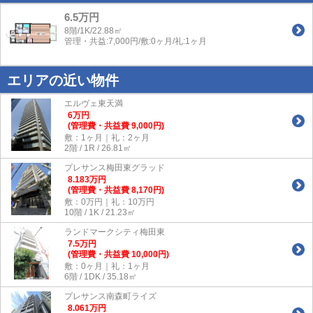
6.5万円
8階/1K/22.88㎡
管理・共益:7,000円/敷:0ヶ月/礼:1ヶ月
エリアの近い物件
エルヴェ東天満
6
万
円
(管理費・共益費 9,000円)
敷：1ヶ月｜礼：2ヶ月
2階 / 1R / 26.81㎡
プレサンス梅田東グラッド
8.183
万
円
(管理費・共益費 8,170円)
敷：0万円｜礼：10万円
10階 / 1K / 21.23㎡
ランドマークシティ梅田東
7.5
万
円
(管理費・共益費 10,000円)
敷：0ヶ月｜礼：1ヶ月
6階 / 1DK / 35.18㎡
プレサンス南森町ライズ
8.061
万
円