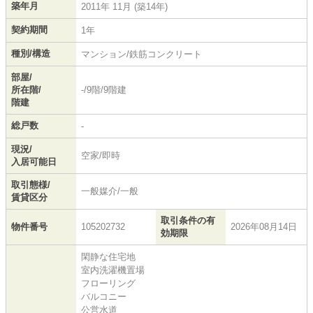
築年月
2011年 11月 (築14年)
契約期間
1年
種別/構造
マンション/鉄筋コンクリート
部屋/
所在階/
-/9階/9階建
階建
総戸数
-
現況/
空家/即時
入居可能日
取引態様/
一般媒介/一般
賃貸区分
取引条件の有
物件番号
105202732
2026年08月14日
効期限
閑静な住宅地
室内洗濯機置場
フローリング
バルコニー
公営水道