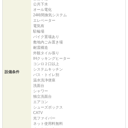
公共下水
オール電化
24時間換気システム
エレベーター
電気有
駐輪場
バイク置場あり
敷地内ごみ置き場
耐震構造
外観タイル張り
IHクッキングヒーター
コンロ２口以上
システムキッチン
設備条件
バス・トイレ別
温水洗浄便座
洗面台
シャワー
独立洗面台
エアコン
シューズボックス
CATV
光ファイバー
ネット使用料無料