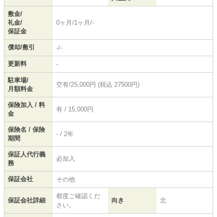
敷金/
礼金/
0ヶ月/1ヶ月/-
保証金
償却/敷引
-/-
更新料
-
駐車場/
空有/25,000円 (税込 27500円)
月額料金
保険加入 / 料
有 / 15,000円
金
保険名 / 保険
- / 2年
期間
保証人代行義
必加入
務
保証会社
その他
都度ご確認くだ
保証会社詳細
向き
北
さい。