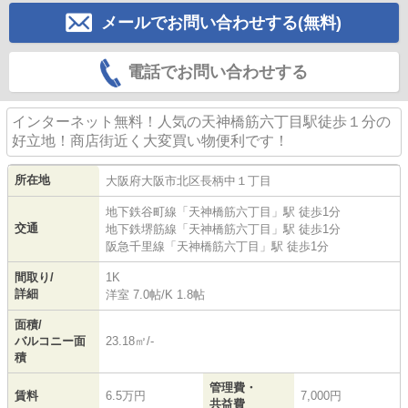
メールでお問い合わせする(無料)
電話でお問い合わせする
インターネット無料！人気の天神橋筋六丁目駅徒歩１分の
好立地！商店街近く大変買い物便利です！
所在地
大阪府
大阪市北区
長柄中
１丁目
地下鉄谷町線
「
天神橋筋六丁目
」駅 徒歩1分
交通
地下鉄堺筋線
「
天神橋筋六丁目
」駅 徒歩1分
阪急千里線
「
天神橋筋六丁目
」駅 徒歩1分
間取り/
1K
詳細
洋室 7.0帖
/
K 1.8帖
面積/
バルコニー面
23.18㎡/-
積
管理費・
賃料
6.5万円
7,000円
共益費