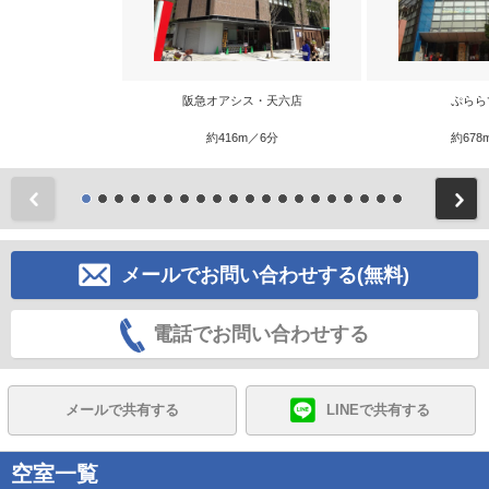
阪急オアシス・天六店
ぷらら
約416m／6分
約678
前
メールでお問い合わせする(無料)
電話でお問い合わせする
メールで共有する
LINEで共有する
空室一覧