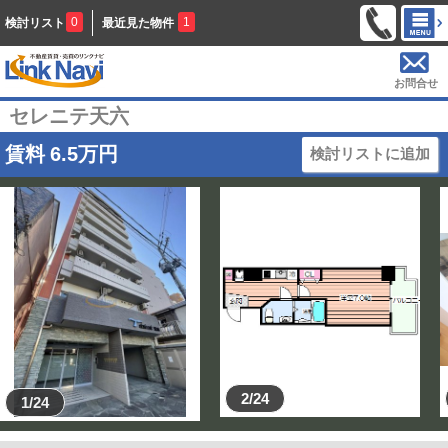
0
1
検討リスト
最近見た物件
お問合せ
セレニテ天六
賃料
6.5
万円
検討リストに追加
2/24
1/24