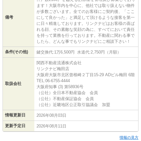
ます！大阪市内を中心に、他社では取り扱えない物件
が多数ございます。全てのお客様にご契約後、「ここ
備考
にして良かった」と満足して頂けるような接客を第一
に日々精進しております。リンクナビはお客様の喜ば
れる顔、その素敵な笑顔の為に、すべてにおいて責任
を持って業務を行っております。不動産に関わる事で
したら、どんな事でもリンクナビにご相談下さい！
条件(その他)
鍵交換代:1万6,500円 水道代:2,750円（月額）
関西不動産流通株式会社
リンクナビ梅田店
大阪府大阪市北区曾根崎２丁目15-29 ADビル梅田 6階
TEL:06-6755-4444
取扱会社
大阪府知事 (3) 第58936号
（公社）全日本不動産協会 会員
（公社）不動産保証協会 会員
（公社）近畿地区公正取引協議会 加盟
情報更新日
2026年08月03日
更新予定日
2026年08月11日
情報の見方