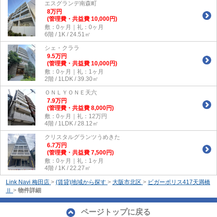
エスグランデ南森町
8
万
円
(管理費・共益費 10,000円)
敷：0ヶ月｜礼：0ヶ月
6階 / 1K / 24.51㎡
シェ・クララ
9.5
万
円
(管理費・共益費 10,000円)
敷：0ヶ月｜礼：1ヶ月
2階 / 1LDK / 39.30㎡
ＯＮＬＹＯＮＥ天六
7.9
万
円
(管理費・共益費 8,000円)
敷：0ヶ月｜礼：12万円
4階 / 1LDK / 28.12㎡
クリスタルグランツうめきた
6.7
万
円
(管理費・共益費 7,500円)
敷：0ヶ月｜礼：1ヶ月
4階 / 1K / 22.27㎡
Link Navi 梅田店
>
(賃貸)地域から探す
>
大阪市北区
>
ビガーポリス417天満橋
Ⅱ
>
物件詳細
ページトップに戻る