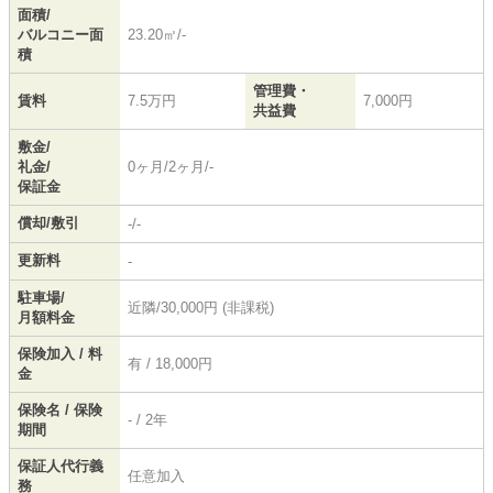
面積/
バルコニー面
23.20㎡/-
積
管理費・
賃料
7.5万円
7,000円
共益費
敷金/
礼金/
0ヶ月/2ヶ月/-
保証金
償却/敷引
-/-
更新料
-
駐車場/
近隣/30,000円 (非課税)
月額料金
保険加入 / 料
有 / 18,000円
金
保険名 / 保険
- / 2年
期間
保証人代行義
任意加入
務