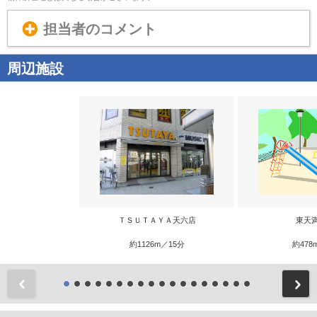
担当者のコメント
周辺施設
ＴＳＵＴＡＹＡ天六店
東天
約1126m／15分
約478
前