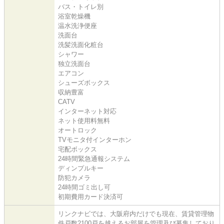
バス・トイレ別
浴室乾燥機
温水洗浄便座
洗面台
洗髪洗面化粧台
シャワー
独立洗面台
エアコン
シューズボックス
収納豊富
CATV
インターネット対応
ネット使用料無料
オートロック
TVモニタ付インターホン
宅配ボックス
24時間緊急通報システム
ディンプルキー
防犯カメラ
24時間ゴミ出し可
初期費用カード決済可
リンクナビでは、大阪府内だけでも現在、賃貸管理物
件戸数2100戸を越えるお部屋を管理及び募集しており