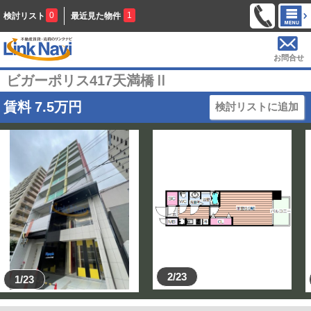
0
1
検討リスト
最近見た物件
お問合せ
ビガーポリス417天満橋Ⅱ
賃料
7.5
万円
検討リストに追加
2/23
1/23