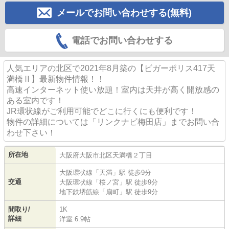
メールでお問い合わせする(無料)
電話でお問い合わせする
人気エリアの北区で2021年8月築の【ビガーポリス417天
満橋Ⅱ】最新物件情報！！
高速インターネット使い放題！室内は天井が高く開放感の
ある室内です！
JR環状線がご利用可能でどこに行くにも便利です！
物件の詳細については「リンクナビ梅田店」までお問い合
わせ下さい！
所在地
大阪府
大阪市北区
天満橋
２丁目
大阪環状線
「
天満
」駅 徒歩9分
交通
大阪環状線
「
桜ノ宮
」駅 徒歩9分
地下鉄堺筋線
「
扇町
」駅 徒歩9分
間取り/
1K
詳細
洋室 6.9帖