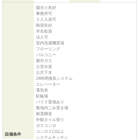
陽当り良好
事務所可
２人入居可
眺望良好
学生歓迎
法人可
室内洗濯機置場
フローリング
バルコニー
都市ガス
公営水道
公共下水
24時間換気システム
エレベーター
電気有
駐輪場
バイク置場あり
敷地内ごみ置き場
耐震構造
外観タイル張り
ガスコンロ
コンロ２口以上
設備条件
システムキッチン