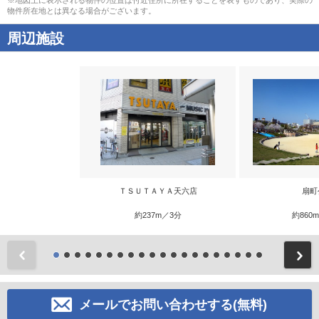
※地図上に表示される物件の位置は付近住所に所在することを表すものであり、実際の
物件所在地とは異なる場合がございます。
周辺施設
ＴＳＵＴＡＹＡ天六店
扇町
約237m／3分
約860
前
メールでお問い合わせする(無料)