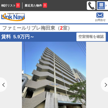
0
0
検討リスト
最近見た物件
お問合せ
ファミールリブレ梅田東（
2
室）
賃料
5.9
万円～
空室情報を確認