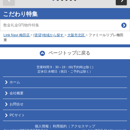
こだわり特集
敷金礼金0円物件特集
Link Navi 梅田店
>
(賃貸)地域から探す
>
大阪市北区
>
ファミールリブレ梅田
東
ページトップに戻る
営業時間:9：30～19：00(予約時は除く)
定休日:水曜日（祝日・ご予約は除く）
ホーム
会社概要
お問合せ
PCサイト
個人情報
利用規約
アクセスマップ
｜
｜