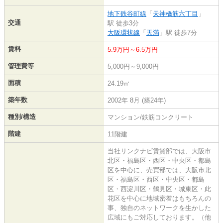
地下鉄谷町線
「
天神橋筋六丁目
」
交通
駅 徒歩3分
大阪環状線
「
天満
」駅 徒歩7分
賃料
5.9万円～6.5万円
管理費等
5,000円～9,000円
面積
24.19㎡
築年数
2002年 8月 (築24年)
種別/構造
マンション/鉄筋コンクリート
階建
11階建
当社リンクナビ賃貸部では、大阪市
北区・福島区・西区・中央区・都島
区を中心に、売買部では、大阪市北
区・福島区・西区・中央区・都島
区・西淀川区・鶴見区・城東区・此
花区を中心に地域密着はもちろんの
事、独自のネットワークを生かした
広域にもご対応しております。（他