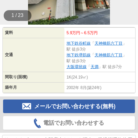
1 / 23
賃料
5.9万円～6.5万円
地下鉄谷町線
「
天神橋筋六丁目
」
駅 徒歩3分
交通
地下鉄堺筋線
「
天神橋筋六丁目
」
駅 徒歩3分
大阪環状線
「
天満
」駅 徒歩7分
間取り(面積)
1K(24.19㎡)
築年月
2002年 8月(築24年)
メールでお問い合わせする(無料)
電話でお問い合わせする