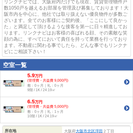
リンクナビでは、大阪府内だけでも現在、賃貸管理物件戸
数1050戸を越えるお部屋を管理及び募集しております！大
阪市内を中心に、他社では取り扱えない優良物件が多数ご
ざいます。全てのお客様にご契約後、「ここにして良かっ
た」と満足して頂けるような接客を第一に日々精進してお
ります。リンクナビはお客様の喜ばれる顔、その素敵な笑
顔の為に、すべてにおいて責任を持って業務を行っており
ます。不動産に関わる事でしたら、どんな事でもリンクナ
ビにご相談下さい！
空室一覧
5.9
万
円
(管理費・共益費 9,000円)
敷：0ヶ月｜礼：0ヶ月
9階 / 1K / 24.19㎡
6.5
万
円
(管理費・共益費 5,000円)
敷：0ヶ月｜礼：1ヶ月
10階 / 1K / 24.19㎡
所在地
大阪府
大阪市北区
浮田
２丁目