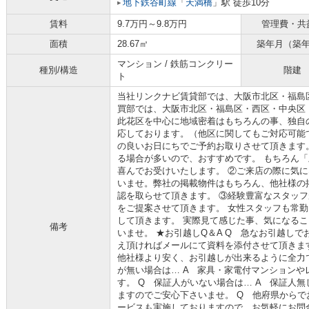
地下鉄谷町線
「
天満橋
」駅 徒歩10分
賃料
9.7万円～9.8万円
管理費・共
面積
28.67㎡
築年月（築
マンション / 鉄筋コンクリー
種別/構造
階建
ト
当社リンクナビ賃貸部では、大阪市北区・福島
買部では、大阪市北区・福島区・西区・中央区
此花区を中心に地域密着はもちろんの事、独自
応しております。（他区に関してもご対応可能で
の良いお日にちでご予約お取りさせて頂きます
る場合が多いので、おすすめです。 もちろん
喜んでお受けいたします。 ②ご来店の際に気
いませ。弊社の掲載物件はもちろん、他社様の
認を取らせて頂きます。 ③経験豊富なスタッ
をご提案させて頂きます。 女性スタッフも常勤
して頂きます。 実際見て感じた事、気になる
備考
いませ。 ★お引越しQ＆A Q 急なお引越しで
え頂ければメールにて資料を添付させて頂きま
他社様より安く、お引越しが出来るように全力
が無い場合は… A 家具・家電付マンション
す。 Q 保証人がいない場合は… A 保証人
ますのでご安心下さいませ。 Q 他府県からで
ービスも実施しておりますので、お気軽にお問