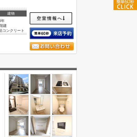
建物
空室情報へ
3年
0階建
筋コンクリート