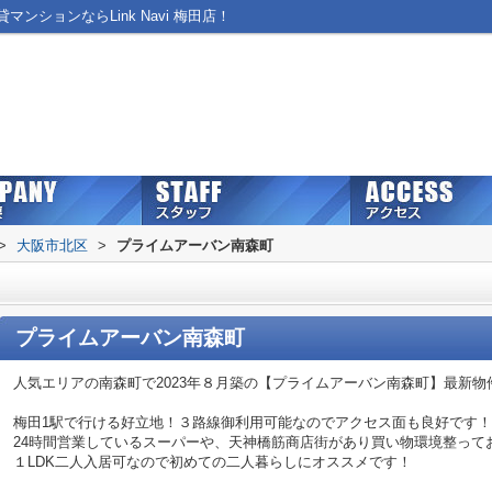
ションならLink Navi 梅田店！
>
大阪市北区
>
プライムアーバン南森町
プライムアーバン南森町
人気エリアの南森町で2023年８月築の【プライムアーバン南森町】最新物
梅田1駅で行ける好立地！３路線御利用可能なのでアクセス面も良好です！
24時間営業しているスーパーや、天神橋筋商店街があり買い物環境整って
１LDK二人入居可なので初めての二人暮らしにオススメです！