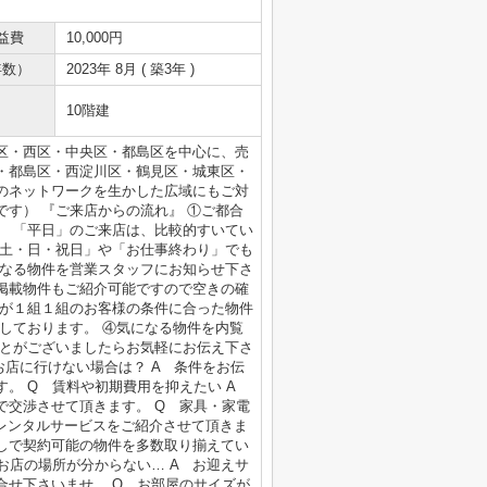
益費
10,000円
年数）
2023年 8月 ( 築3年 )
10階建
区・西区・中央区・都島区を中心に、売
・都島区・西淀川区・鶴見区・城東区・
のネットワークを生かした広域にもご対
す） 『ご来店からの流れ』 ①ご都合
。 「平日」のご来店は、比較的すいてい
「土・日・祝日」や「お仕事終わり」でも
になる物件を営業スタッフにお知らせ下さ
掲載物件もご紹介可能ですので空きの確
フが１組１組のお客様の条件に合った物件
しております。 ④気になる物件を内覧
ことがございましたらお気軽にお伝え下さ
お店に行けない場合は？ A 条件をお伝
す。 Q 賃料や初期費用を抑えたい A
で交渉させて頂きます。 Q 家具・家電
やレンタルサービスをご紹介させて頂きま
無しで契約可能の物件を多数取り揃えてい
お店の場所が分からない… A お迎えサ
合せ下さいませ。 Q お部屋のサイズが