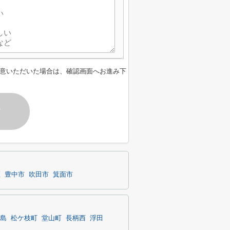
意いただいた場合は、確認画面へお進み下
す
区
豊中市
吹田市
箕面市
島
松ケ枝町
堂山町
長柄西
浮田