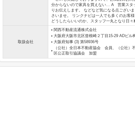
分からないので家具を買えない… A 営業ス
りお伝えします。 などなど気になる点ござい
さいませ。 リンクナビは一人でも多くのお客
どうしたらいいのか、スタッフ一丸となり日々
関西不動産流通株式会社 
大阪府大阪市北区曾根崎２丁目15-29 ADビル梅
取扱会社
大阪府知事 (3) 第58936号
（公社）全日本不動産協会 会員、（公社）
区公正取引協議会 加盟