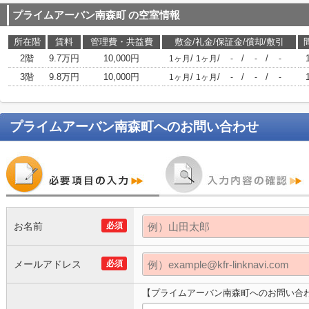
プライムアーバン南森町
の空室情報
所在階
賃料
管理費・共益費
敷金/礼金/保証金/償却/敷引
2階
9.7万円
10,000円
/
/
/
/
1ヶ月
1ヶ月
-
-
-
3階
9.8万円
10,000円
/
/
/
/
1ヶ月
1ヶ月
-
-
-
プライムアーバン南森町
へのお問い合わせ
お名前
必須
メールアドレス
必須
【プライムアーバン南森町へのお問い合