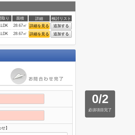
間取り
面積
詳細
検討リスト
1LDK
28.67㎡
詳細を見る
追加する
1LDK
28.67㎡
詳細を見る
追加する
0
/
2
必須項目完了
わせ】