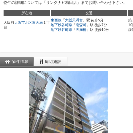
物件の詳細については「リンクナビ梅田店」までお問い合わせ下さい。
所在地
交通
東西線
「
大阪天満宮
」駅 徒歩5分
築
大阪府
大阪市北区
東天満
１丁
地下鉄谷町線
「
南森町
」駅 徒歩7分
1
目
地下鉄谷町線
「
天満橋
」駅 徒歩10分
鉄
物件情報
周辺施設