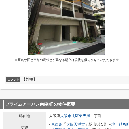
※写真や図と実際の現状とが異なる場合は現状を優先させていただきます
【外観】
コメント
プライムアーバン南森町
の物件概要
所在地
大阪府
大阪市北区
東天満
１丁目
東西線
「
大阪天満宮
」駅 徒歩5分
地下鉄谷
交通