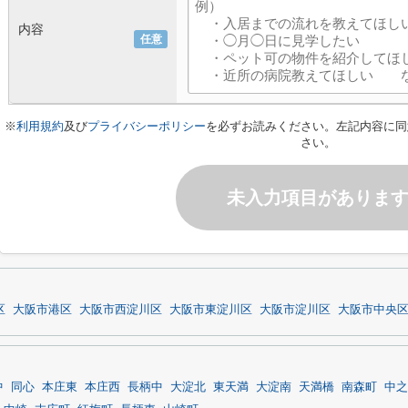
内容
任意
※
利用規約
及び
プライバシーポリシー
を必ずお読みください。左記内容に同
さい。
未入力項目がありま
区
大阪市港区
大阪市西淀川区
大阪市東淀川区
大阪市淀川区
大阪市中央
中
同心
本庄東
本庄西
長柄中
大淀北
東天満
大淀南
天満橋
南森町
中之