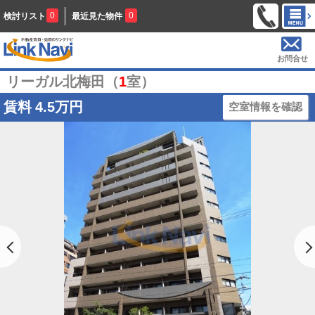
0
0
検討リスト
最近見た物件
お問合せ
リーガル北梅田（
1
室）
賃料
4.5万円
空室情報を確認