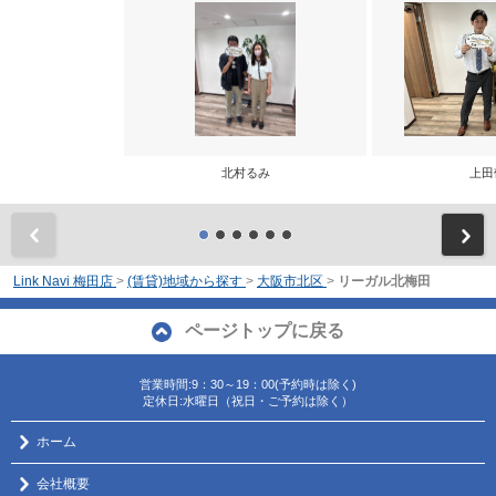
北村るみ
上田
前
Link Navi 梅田店
>
(賃貸)地域から探す
>
大阪市北区
>
リーガル北梅田
ページトップに戻る
営業時間:9：30～19：00(予約時は除く)
定休日:水曜日（祝日・ご予約は除く）
ホーム
会社概要