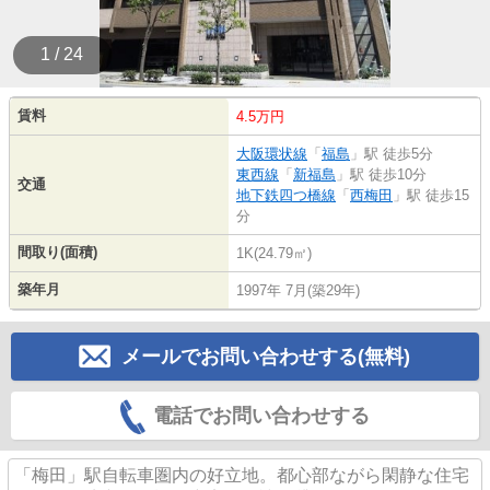
1 / 24
賃料
4.5万円
大阪環状線
「
福島
」駅 徒歩5分
東西線
「
新福島
」駅 徒歩10分
交通
地下鉄四つ橋線
「
西梅田
」駅 徒歩15
分
間取り(面積)
1K(24.79㎡)
築年月
1997年 7月(築29年)
メールでお問い合わせする(無料)
電話でお問い合わせする
「梅田」駅自転車圏内の好立地。都心部ながら閑静な住宅