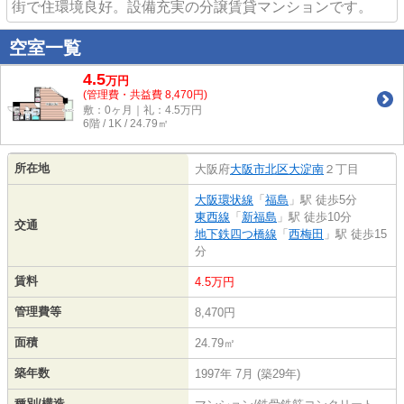
街で住環境良好。設備充実の分譲賃貸マンションです。
空室一覧
4.5
万
円
(管理費・共益費 8,470円)
敷：0ヶ月｜礼：4.5万円
6階 / 1K / 24.79㎡
所在地
大阪府
大阪市北区
大淀南
２丁目
大阪環状線
「
福島
」駅 徒歩5分
東西線
「
新福島
」駅 徒歩10分
交通
地下鉄四つ橋線
「
西梅田
」駅 徒歩15
分
賃料
4.5万円
管理費等
8,470円
面積
24.79㎡
築年数
1997年 7月 (築29年)
種別/構造