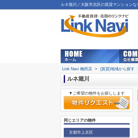
ルネ堀川／大阪市北区の賃貸マンションならLin
Link Navi 梅田店
>
(賃貸)地域から探す
ルネ堀川
▼ご希望の物件をお探しします
同じエリアの物件
京都市上京区