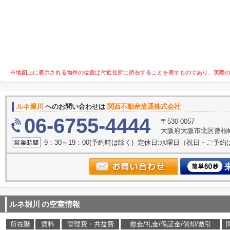
※地図上に表示される物件の位置は付近住所に所在することを表すものであり、実際
ルネ堀川
へのお問い合わせは
関西不動産流通株式会社
06-6755-4444
〒530-0057
大阪府大阪市北区曾根崎２
9：30～19：00(予約時は除く) 定休日:水曜日（祝日・ご予
ルネ堀川
の空室情報
所在階
賃料
管理費・共益費
敷金/礼金/保証金/償却/敷引