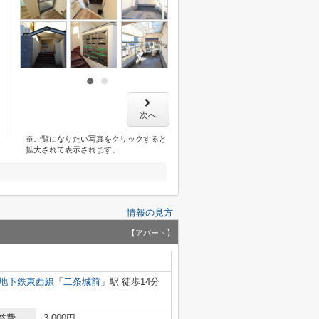
次へ
※ご覧になりたい写真をクリックすると
拡大されて表示されます。
情報の見方
【アパート】
地下鉄東西線
「
二条城前
」駅 徒歩14分
益費
3,000円