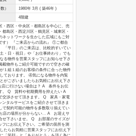
年数）
1980年 3月 ( 築46年 )
4階建
区・西区・中央区・都島区を中心に、売
・都島区・西淀川区・鶴見区・城東区・
のネットワークを生かした広域にもご対
す） 『ご来店からの流れ』 ①ご都合
。 「平日」のご来店は、比較的すいてい
「土・日・祝日」や「お仕事終わり」でも
になる物件を営業スタッフにお知らせ下さ
掲載物件もご紹介可能ですので空きの確
フが１組１組のお客様の条件に合った物件
しております。 ④気になる物件を内覧
ことがございましたらお気軽にお伝え下さ
お店に行けない場合は？ A 条件をお伝
す。 Q 賃料や初期費用を抑えたい A
で交渉させて頂きます。 Q 家具・家電
やレンタルサービスをご紹介させて頂きま
無しで契約可能の物件を多数取り揃えてい
お店の場所が分からない… A お迎えサ
合せ下さいませ。 Q お部屋のサイズが
タッフにお伝え下さい。ご希望の箇所を測
ましたらお気軽に営業スタッフにお伝え下
様に「笑顔」と「ありがとう」を頂く為に