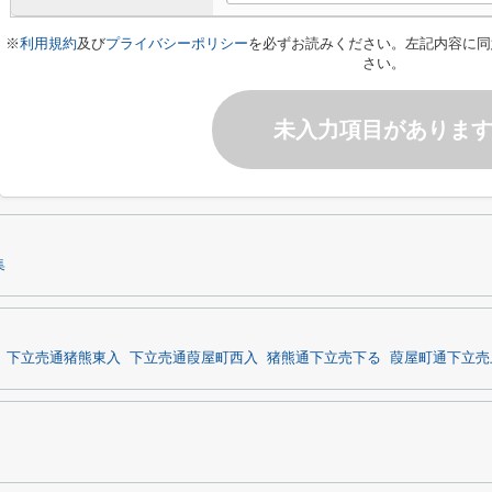
※
利用規約
及び
プライバシーポリシー
を必ずお読みください。左記内容に同
さい。
未入力項目がありま
集
下立売通猪熊東入
下立売通葭屋町西入
猪熊通下立売下る
葭屋町通下立売