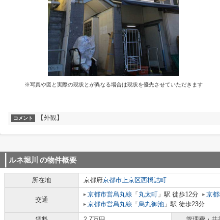
※写真や図と実際の現状とが異なる場合は現状を優先させていただきます
【外観】
コメント
ルネ堀川
の物件概要
所在地
京都府
京都市上京区
西橋詰町
京都市営烏丸線
「
丸太町
」駅 徒歩12分
京都
交通
京都市営烏丸線
「
烏丸御池
」駅 徒歩23分
賃料
2.7万円
管理費・共