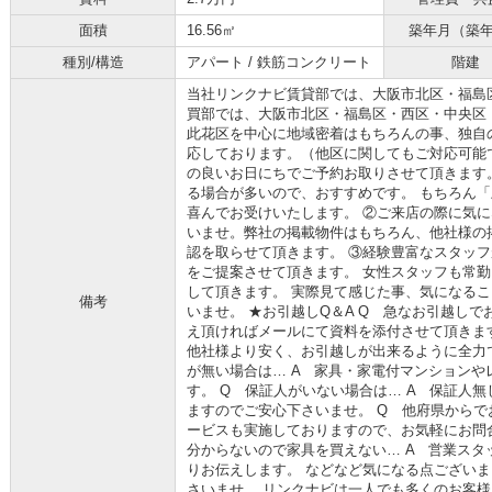
面積
16.56㎡
築年月（築
種別/構造
アパート / 鉄筋コンクリート
階建
当社リンクナビ賃貸部では、大阪市北区・福島
買部では、大阪市北区・福島区・西区・中央区
此花区を中心に地域密着はもちろんの事、独自
応しております。（他区に関してもご対応可能で
の良いお日にちでご予約お取りさせて頂きます
る場合が多いので、おすすめです。 もちろん
喜んでお受けいたします。 ②ご来店の際に気
いませ。弊社の掲載物件はもちろん、他社様の
認を取らせて頂きます。 ③経験豊富なスタッ
をご提案させて頂きます。 女性スタッフも常勤
して頂きます。 実際見て感じた事、気になる
備考
いませ。 ★お引越しQ＆A Q 急なお引越しで
え頂ければメールにて資料を添付させて頂きま
他社様より安く、お引越しが出来るように全力
が無い場合は… A 家具・家電付マンション
す。 Q 保証人がいない場合は… A 保証人
ますのでご安心下さいませ。 Q 他府県からで
ービスも実施しておりますので、お気軽にお問
分からないので家具を買えない… A 営業ス
りお伝えします。 などなど気になる点ござい
さいませ。 リンクナビは一人でも多くのお客