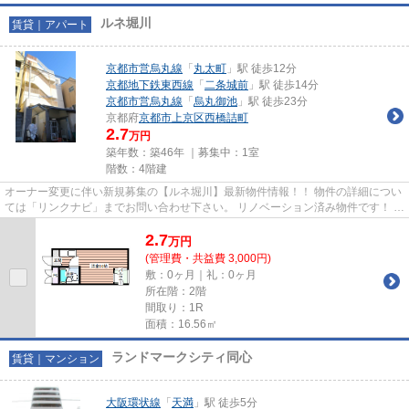
ルネ堀川
賃貸｜アパート
京都市営烏丸線
「
丸太町
」駅 徒歩12分
京都地下鉄東西線
「
二条城前
」駅 徒歩14分
京都市営烏丸線
「
烏丸御池
」駅 徒歩23分
京都府
京都市上京区
西橋詰町
2.7
万円
築年数：築46年 ｜募集中：
1室
階数：4階建
オーナー変更に伴い新規募集の【ルネ堀川】最新物件情報！！ 物件の詳細につい
ては「リンクナビ」までお問い合わせ下さい。 リノベーション済み物件です！ ２
階にコインランドリースペ...
2.7
万
円
(管理費・共益費 3,000円)
敷：0ヶ月｜礼：0ヶ月
所在階：2階
間取り：1R
面積：16.56㎡
ランドマークシティ同心
賃貸｜マンション
大阪環状線
「
天満
」駅 徒歩5分