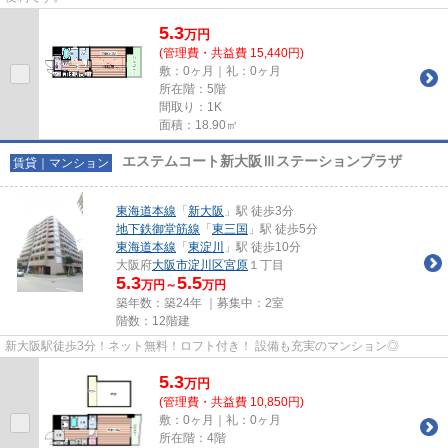
5.3
万
円
(管理費・共益費 15,440円)
敷：0ヶ月｜礼：0ヶ月
所在階：5階
間取り：1K
面積：18.90㎡
エステムコート新大阪Ⅲステーションプラザ
賃貸｜マンション
東海道本線
「
新大阪
」駅 徒歩3分
地下鉄御堂筋線
「
東三国
」駅 徒歩5分
東海道本線
「
東淀川
」駅 徒歩10分
大阪府
大阪市淀川区
宮原
１丁目
5.3
5.5
万円～
万円
築年数：築24年 ｜募集中：
2室
階数：12階建
新大阪駅徒歩3分！ネット無料！ロフト付き！ 設備も充実のマンション◎
5.3
万
円
(管理費・共益費 10,850円)
敷：0ヶ月｜礼：0ヶ月
所在階：4階