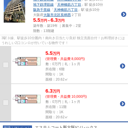
地下鉄堺筋線
「
天神橋筋六丁目
」駅 徒歩10分
阪急千里線
「
天神橋筋六丁目
」駅 徒歩10分
大阪府
大阪市北区
長柄西
２丁目
5.5
6.3
万円～
万円
築年数：築19年 ｜募集中：
2室
階数：13階建
3駅３線、駅徒歩10分圏内！南向き日当たり良好 独立洗面台付！お料理好きには
うれしい2口コンロが付いている物件です！
5.5
万
円
(管理費・共益費 8,000円)
敷：0万円｜礼：1ヶ月
所在階：6階
間取り：1K
面積：20.62㎡
6.3
万
円
(管理費・共益費 10,000円)
敷：0万円｜礼：1ヶ月
所在階：11階
間取り：1K
面積：20.62㎡
エステムコート新大阪Vソレックス
賃貸｜マンション