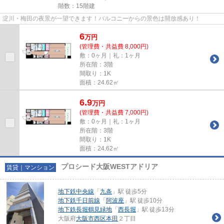
階数：15階建
淀川・梅田の夜景が一望できます！バルコニーからの景色は開放感あり！
6
万
円
(管理費・共益費 8,000円)
敷：0ヶ月｜礼：1ヶ月
所在階：3階
間取り：1K
面積：24.62㎡
6.9
万
円
(管理費・共益費 7,000円)
敷：0ヶ月｜礼：1ヶ月
所在階：3階
間取り：1K
面積：24.62㎡
プロシード大阪WESTアドリア
賃貸｜マンション
地下鉄中央線
「
九条
」駅 徒歩5分
地下鉄千日前線
「
阿波座
」駅 徒歩10分
地下鉄長堀鶴見緑地
「
西長堀
」駅 徒歩13分
大阪府
大阪市西区
本田
２丁目