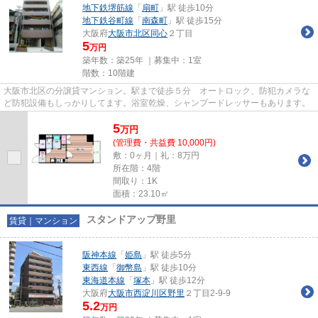
地下鉄堺筋線
「
扇町
」駅 徒歩10分
地下鉄谷町線
「
南森町
」駅 徒歩15分
大阪府
大阪市北区
同心
２丁目
5
万円
築年数：築25年 ｜募集中：
1室
階数：10階建
大阪市北区の分譲貸マンション。駅まで徒歩５分 オートロック、防犯カメラな
ど防犯設備もしっかりしてます。浴室乾燥、シャンプードレッサーもあります。
5
万
円
(管理費・共益費 10,000円)
敷：0ヶ月｜礼：8万円
所在階：4階
間取り：1K
面積：23.10㎡
スタンドアップ野里
賃貸｜マンション
阪神本線
「
姫島
」駅 徒歩5分
東西線
「
御幣島
」駅 徒歩10分
東海道本線
「
塚本
」駅 徒歩12分
大阪府
大阪市西淀川区
野里
２丁目2-9-9
5.2
万円