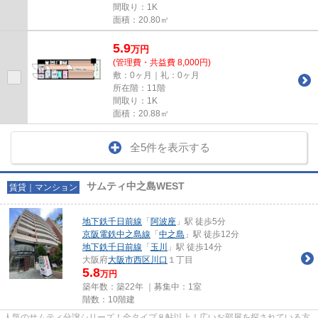
間取り：1K
面積：20.80㎡
5.9
万
円
(管理費・共益費 8,000円)
敷：0ヶ月｜礼：0ヶ月
所在階：11階
間取り：1K
面積：20.88㎡
全5件を表示する
サムティ中之島WEST
賃貸｜マンション
地下鉄千日前線
「
阿波座
」駅 徒歩5分
京阪電鉄中之島線
「
中之島
」駅 徒歩12分
地下鉄千日前線
「
玉川
」駅 徒歩14分
大阪府
大阪市西区
川口
１丁目
5.8
万円
築年数：築22年 ｜募集中：
1室
階数：10階建
人気のサムティ分譲シリーズ！全タイプ８帖以上！広いお部屋を探されている方