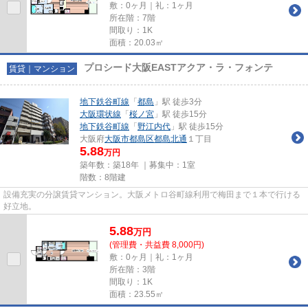
敷：0ヶ月｜礼：1ヶ月
所在階：7階
間取り：1K
面積：20.03㎡
プロシード大阪EASTアクア・ラ・フォンテ
賃貸｜マンション
地下鉄谷町線
「
都島
」駅 徒歩3分
大阪環状線
「
桜ノ宮
」駅 徒歩15分
地下鉄谷町線
「
野江内代
」駅 徒歩15分
大阪府
大阪市都島区
都島北通
１丁目
5.88
万円
築年数：築18年 ｜募集中：
1室
階数：8階建
設備充実の分譲賃貸マンション。大阪メトロ谷町線利用で梅田まで１本で行ける
好立地。
5.88
万
円
(管理費・共益費 8,000円)
敷：0ヶ月｜礼：1ヶ月
所在階：3階
間取り：1K
面積：23.55㎡