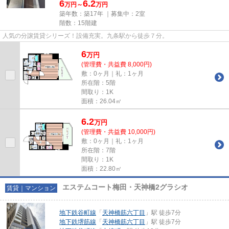
6
6.2
万円～
万円
築年数：築17年 ｜募集中：
2室
階数：15階建
人気の分譲賃貸シリーズ！設備充実。九条駅から徒歩７分。
6
万
円
(管理費・共益費 8,000円)
敷：0ヶ月｜礼：1ヶ月
所在階：5階
間取り：1K
面積：26.04㎡
6.2
万
円
(管理費・共益費 10,000円)
敷：0ヶ月｜礼：1ヶ月
所在階：7階
間取り：1K
面積：22.80㎡
エステムコート梅田・天神橋2グラシオ
賃貸｜マンション
地下鉄谷町線
「
天神橋筋六丁目
」駅 徒歩7分
地下鉄堺筋線
「
天神橋筋六丁目
」駅 徒歩7分