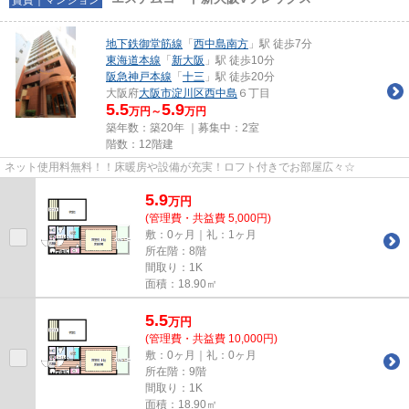
地下鉄御堂筋線
「
西中島南方
」駅 徒歩7分
東海道本線
「
新大阪
」駅 徒歩10分
阪急神戸本線
「
十三
」駅 徒歩20分
大阪府
大阪市淀川区
西中島
６丁目
5.5
5.9
万円～
万円
築年数：築20年 ｜募集中：
2室
階数：12階建
ネット使用料無料！！床暖房や設備が充実！ロフト付きでお部屋広々☆
5.9
万
円
(管理費・共益費 5,000円)
敷：0ヶ月｜礼：1ヶ月
所在階：8階
間取り：1K
面積：18.90㎡
5.5
万
円
(管理費・共益費 10,000円)
敷：0ヶ月｜礼：0ヶ月
所在階：9階
間取り：1K
面積：18.90㎡