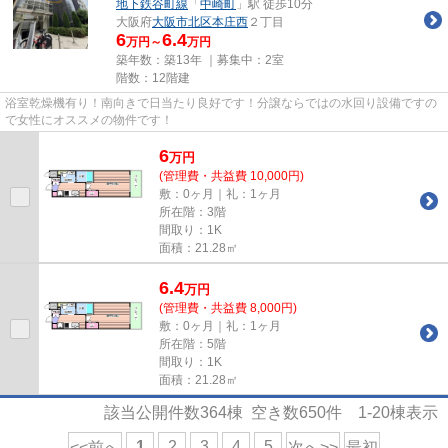
地下鉄谷町線
「
中崎町
」駅 徒歩10分
大阪府
大阪市北区
本庄西
２丁目
6
6.4
万円～
万円
築年数：築13年 ｜募集中：
2室
階数：12階建
浴室乾燥機有り！南向きで日当たり良好です！分譲ならではの水回り設備ですの
で女性にオススメの物件です！
6
万
円
(管理費・共益費 10,000円)
敷：0ヶ月｜礼：1ヶ月
所在階：3階
間取り：1K
面積：21.28㎡
6.4
万
円
(管理費・共益費 8,000円)
敷：0ヶ月｜礼：1ヶ月
所在階：5階
間取り：1K
面積：21.28㎡
該当公開件数
364
棟 空き数
650
件
1-20
棟表示
1
2
3
4
5
<<前へ
次へ>>
最初