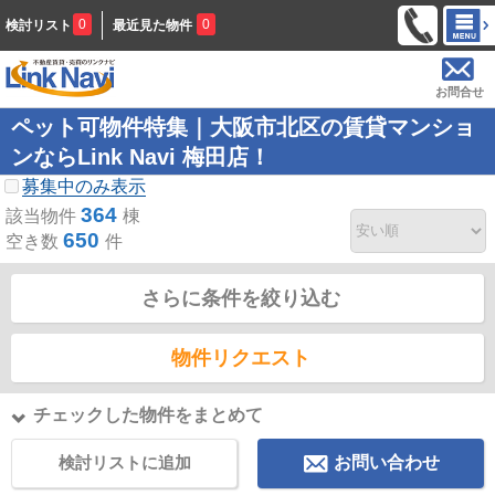
0
0
検討リスト
最近見た物件
お問合せ
ペット可物件特集｜大阪市北区の賃貸マンショ
ンならLink Navi 梅田店！
募集中のみ表示
364
該当物件
棟
650
空き数
件
さらに条件を絞り込む
物件リクエスト
チェックした物件をまとめて
検討リストに追加
お問い合わせ