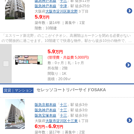
阪急神戸本線
「
十三
」駅 徒歩11分
阪急神戸本線
「
中津
」駅 徒歩25分
大阪府
大阪市淀川区
新北野
３丁目
5.9
万円
築年数：築14年 ｜募集中：
1室
階数：10階建
「エスリード新北野」のここがイチオシ。高層階はカーテンを閉める必要がない
ので開放的に過ごせます。10階建てで快適な物件。駅から徒歩10分の物件で、ア
クセス良好です。できるだけ...
5.9
万
円
(管理費・共益費 5,000円)
敷：0ヶ月｜礼：1ヶ月
所在階：2階
間取り：1K
面積：20.09㎡
セレッソコートリバーサイドOSAKA
賃貸｜マンション
阪急京都本線
「
十三
」駅 徒歩3分
阪急神戸本線
「
十三
」駅 徒歩3分
阪急宝塚本線
「
十三
」駅 徒歩3分
大阪府
大阪市淀川区
十三東
１丁目
6
6.9
万円～
万円
築年数：築17年 ｜募集中：
2室