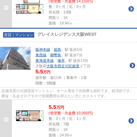
(管理費・共益費 14,150円)
敷：0ヶ月｜礼：0ヶ月
所在階：10階
間取り：1K
面積：18.90㎡
グレイスレジデンス大阪WEST
賃貸｜マンション
阪神本線
「
姫島
」駅 徒歩5分
東西線
「
御幣島
」駅 徒歩7分
東海道本線
「
塚本
」駅 徒歩13分
大阪府
大阪市西淀川区
姫里
２丁目
5.5
万円
築年数：築11年 ｜募集中：
1室
階数：9階建
設備充実の分譲賃貸マンション。オール電化で光熱費も節約でき、経済的です。
敷金・礼金ゼロですので初期費用を抑えたい方にオススメです。
5.5
万
円
(管理費・共益費 10,000円)
敷：0ヶ月｜礼：1ヶ月
所在階：7階
間取り：1K
面積：24.00㎡