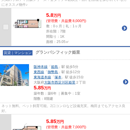
にオススメ物件♪
5.8
万
円
(管理費・共益費 8,000円)
敷：0ヶ月｜礼：1ヶ月
所在階：7階
間取り：1K
面積：25.05㎡
グランパシフィック姫里
賃貸｜マンション
阪神本線
「
姫島
」駅 徒歩5分
東西線
「
御幣島
」駅 徒歩12分
東海道本線
「
塚本
」駅 徒歩15分
大阪府
大阪市西淀川区
姫里
２丁目
5.85
万円
築年数：築6年 ｜募集中：
1室
階数：8階建
ネット無料。ペット飼育可能。2口コンロなど設備充実。梅田までもアクセス良
好。
5.85
万
円
(管理費・共益費 7,000円)