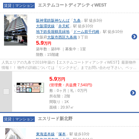
エステムコートディアシティWEST
賃貸｜マンション
阪神電鉄阪神なんば
「
九条
」駅 徒歩3分
大阪環状線
「
弁天町
」駅 徒歩10分
地下鉄長堀鶴見緑地
「
ドーム前千代崎
」駅 徒歩10分
大阪府
大阪市西区
九条南
３丁目
5.9
万円
築年数：築8年 ｜募集中：
1室
階数：15階建
人気エリアの九条で2018年築の【エステムコートディアシティWEST】最新物件
情報！！ 物件の詳細については「リンクナビ」までお問い合わせ下さい。ペット
飼育可能。ネット無料。東西南...
5.9
万
円
(管理費・共益費 7,540円)
敷：0ヶ月｜礼：0万円
所在階：2階
間取り：1K
面積：20.97㎡
エスリード新北野
賃貸｜マンション
東海道本線
「
塚本
」駅 徒歩10分