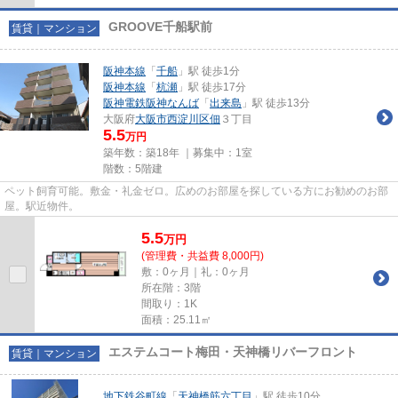
GROOVE千船駅前
賃貸｜マンション
阪神本線
「
千船
」駅 徒歩1分
阪神本線
「
杭瀬
」駅 徒歩17分
阪神電鉄阪神なんば
「
出来島
」駅 徒歩13分
大阪府
大阪市西淀川区
佃
３丁目
5.5
万円
築年数：築18年 ｜募集中：
1室
階数：5階建
ペット飼育可能。敷金・礼金ゼロ。広めのお部屋を探している方にお勧めのお部
屋。駅近物件。
5.5
万
円
(管理費・共益費 8,000円)
敷：0ヶ月｜礼：0ヶ月
所在階：3階
間取り：1K
面積：25.11㎡
エステムコート梅田・天神橋リバーフロント
賃貸｜マンション
地下鉄谷町線
「
天神橋筋六丁目
」駅 徒歩10分