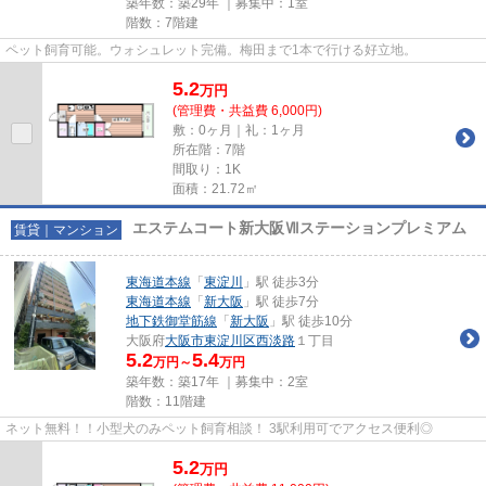
築年数：築29年 ｜募集中：
1室
階数：7階建
ペット飼育可能。ウォシュレット完備。梅田まで1本で行ける好立地。
5.2
万
円
(管理費・共益費 6,000円)
敷：0ヶ月｜礼：1ヶ月
所在階：7階
間取り：1K
面積：21.72㎡
エステムコート新大阪Ⅶステーションプレミアム
賃貸｜マンション
東海道本線
「
東淀川
」駅 徒歩3分
東海道本線
「
新大阪
」駅 徒歩7分
地下鉄御堂筋線
「
新大阪
」駅 徒歩10分
大阪府
大阪市東淀川区
西淡路
１丁目
5.2
5.4
万円～
万円
築年数：築17年 ｜募集中：
2室
階数：11階建
ネット無料！！小型犬のみペット飼育相談！ 3駅利用可でアクセス便利◎
5.2
万
円