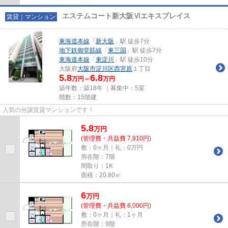
エステムコート新大阪Ⅵエキスプレイス
賃貸｜マンション
東海道本線
「
新大阪
」駅 徒歩7分
地下鉄御堂筋線
「
東三国
」駅 徒歩7分
東海道本線
「
東淀川
」駅 徒歩10分
大阪府
大阪市淀川区
西宮原
１丁目
5.8
6.8
万円～
万円
築年数：築18年 ｜募集中：
5室
階数：15階建
人気の分譲賃貸マンションです！
5.8
万
円
(管理費・共益費 7,910円)
敷：0ヶ月｜礼：0万円
所在階：7階
間取り：1K
面積：20.80㎡
6
万
円
(管理費・共益費 8,000円)
敷：0ヶ月｜礼：1ヶ月
所在階：9階