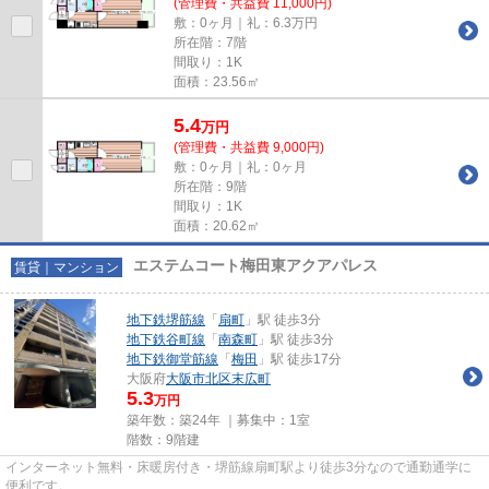
(管理費・共益費 11,000円)
敷：0ヶ月｜礼：6.3万円
所在階：7階
間取り：1K
面積：23.56㎡
5.4
万
円
(管理費・共益費 9,000円)
敷：0ヶ月｜礼：0ヶ月
所在階：9階
間取り：1K
面積：20.62㎡
エステムコート梅田東アクアパレス
賃貸｜マンション
地下鉄堺筋線
「
扇町
」駅 徒歩3分
地下鉄谷町線
「
南森町
」駅 徒歩3分
地下鉄御堂筋線
「
梅田
」駅 徒歩17分
大阪府
大阪市北区
末広町
5.3
万円
築年数：築24年 ｜募集中：
1室
階数：9階建
インターネット無料・床暖房付き・堺筋線扇町駅より徒歩3分なので通勤通学に
便利です。