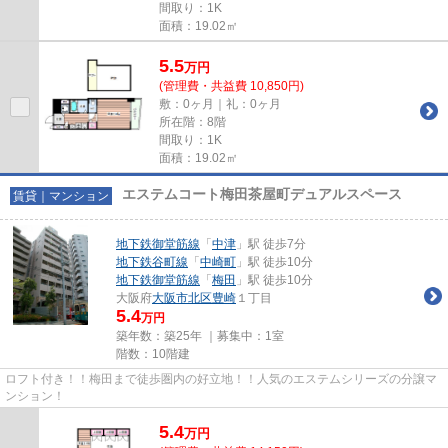
間取り：1K
面積：19.02㎡
5.5
万
円
(管理費・共益費 10,850円)
敷：0ヶ月｜礼：0ヶ月
所在階：8階
間取り：1K
面積：19.02㎡
エステムコート梅田茶屋町デュアルスペース
賃貸｜マンション
地下鉄御堂筋線
「
中津
」駅 徒歩7分
地下鉄谷町線
「
中崎町
」駅 徒歩10分
地下鉄御堂筋線
「
梅田
」駅 徒歩10分
大阪府
大阪市北区
豊崎
１丁目
5.4
万円
築年数：築25年 ｜募集中：
1室
階数：10階建
ロフト付き！！梅田まで徒歩圏内の好立地！！人気のエステムシリーズの分譲マ
ンション！
5.4
万
円