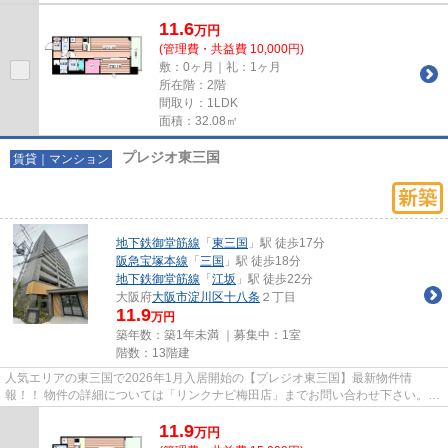
11.6
万
円
(管理費・共益費 10,000円)
敷：0ヶ月｜礼：1ヶ月
所在階：2階
間取り：1LDK
面積：32.08㎡
プレジオ東三国
賃貸｜マンション
地下鉄御堂筋線
「
東三国
」駅 徒歩17分
阪急宝塚本線
「
三国
」駅 徒歩18分
地下鉄御堂筋線
「
江坂
」駅 徒歩22分
大阪府
大阪市淀川区
十八条
２丁目
11.9
万円
築年数：築1年未満 ｜募集中：
1室
階数：13階建
人気エリアの東三国で2026年1月入居開始の【プレジオ東三国】最新物件情
報！！ 物件の詳細については「リンクナビ梅田店」までお問い合わせ下さい。
猫・小型犬飼育可 ネット無料 カ...
11.9
万
円