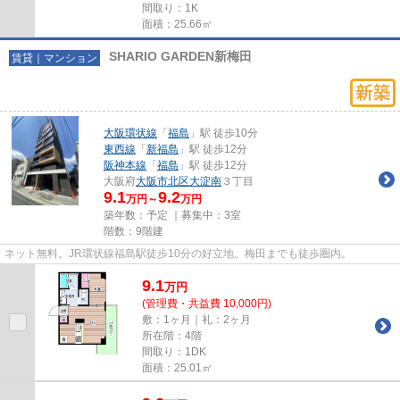
間取り：1K
面積：25.66㎡
SHARIO GARDEN新梅田
賃貸｜マンション
大阪環状線
「
福島
」駅 徒歩10分
東西線
「
新福島
」駅 徒歩12分
阪神本線
「
福島
」駅 徒歩12分
大阪府
大阪市北区
大淀南
３丁目
9.1
9.2
万円～
万円
築年数：予定 ｜募集中：
3室
階数：9階建
ネット無料。JR環状線福島駅徒歩10分の好立地。梅田までも徒歩圏内。
9.1
万
円
(管理費・共益費 10,000円)
敷：1ヶ月｜礼：2ヶ月
所在階：4階
間取り：1DK
面積：25.01㎡