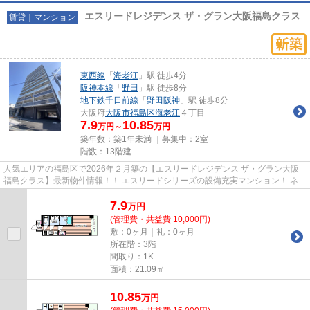
エスリードレジデンス ザ・グラン大阪福島クラス
賃貸｜マンション
東西線
「
海老江
」駅 徒歩4分
阪神本線
「
野田
」駅 徒歩8分
地下鉄千日前線
「
野田阪神
」駅 徒歩8分
大阪府
大阪市福島区
海老江
４丁目
7.9
10.85
万円～
万円
築年数：築1年未満 ｜募集中：
2室
階数：13階建
人気エリアの福島区で2026年２月築の【エスリードレジデンス ザ・グラン大阪
福島クラス】最新物件情報！！ エスリードシリーズの設備充実マンション！ ネッ
ト無料！ペット（小型犬）飼...
7.9
万
円
(管理費・共益費 10,000円)
敷：0ヶ月｜礼：0ヶ月
所在階：3階
間取り：1K
面積：21.09㎡
10.85
万
円