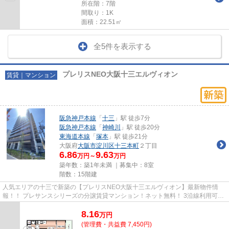
所在階：7階
間取り：1K
面積：22.51㎡
全5件を表示する
プレリスNEO大阪十三エルヴィオン
賃貸｜マンション
阪急神戸本線
「
十三
」駅 徒歩7分
阪急神戸本線
「
神崎川
」駅 徒歩20分
東海道本線
「
塚本
」駅 徒歩21分
大阪府
大阪市淀川区
十三本町
２丁目
6.86
9.63
万円～
万円
築年数：築1年未満 ｜募集中：
8室
階数：15階建
人気エリアの十三で新築の【プレリスNEO大阪十三エルヴィオン】最新物件情
報！！ プレサンスシリーズの分譲賃貸マンション！ネット無料！ 3沿線利用可能
な好立地！宅配BOX完備！文句な...
8.16
万
円
(管理費・共益費 7,450円)