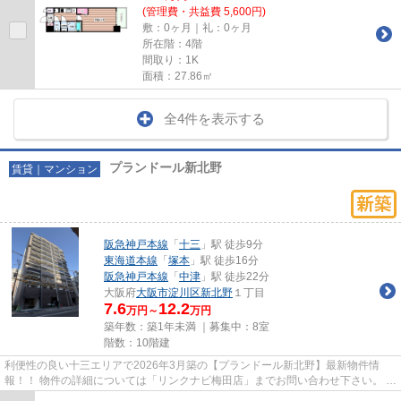
(管理費・共益費 5,600円)
敷：0ヶ月｜礼：0ヶ月
所在階：4階
間取り：1K
面積：27.86㎡
全4件を表示する
プランドール新北野
賃貸｜マンション
阪急神戸本線
「
十三
」駅 徒歩9分
東海道本線
「
塚本
」駅 徒歩16分
阪急神戸本線
「
中津
」駅 徒歩22分
大阪府
大阪市淀川区
新北野
１丁目
7.6
12.2
万円～
万円
築年数：築1年未満 ｜募集中：
8室
階数：10階建
利便性の良い十三エリアで2026年3月築の【プランドール新北野】最新物件情
報！！ 物件の詳細については「リンクナビ梅田店」までお問い合わせ下さい。 夏
の淀川花火大会がバルコニーか...