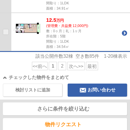
間取り：1LDK
面積：34.91㎡
12.5
万
円
(管理費・共益費 12,000円)
敷：0ヶ月｜礼：1ヶ月
所在階：5階
間取り：1LDK
面積：34.54㎡
該当公開件数
32
棟 空き数
85
件
1-20
棟表示
1
2
<<前へ
次へ>>
最初
チェックした物件をまとめて
検討リストに追加
お問い合わせ
さらに条件を絞り込む
物件リクエスト