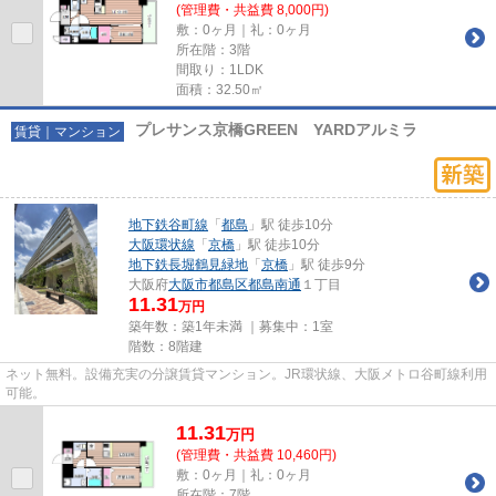
(管理費・共益費 8,000円)
敷：0ヶ月｜礼：0ヶ月
所在階：3階
間取り：1LDK
面積：32.50㎡
プレサンス京橋GREEN YARDアルミラ
賃貸｜マンション
地下鉄谷町線
「
都島
」駅 徒歩10分
大阪環状線
「
京橋
」駅 徒歩10分
地下鉄長堀鶴見緑地
「
京橋
」駅 徒歩9分
大阪府
大阪市都島区
都島南通
１丁目
11.31
万円
築年数：築1年未満 ｜募集中：
1室
階数：8階建
ネット無料。設備充実の分譲賃貸マンション。JR環状線、大阪メトロ谷町線利用
可能。
11.31
万
円
(管理費・共益費 10,460円)
敷：0ヶ月｜礼：0ヶ月
所在階：7階