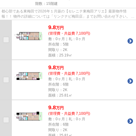
階数：15階建
都心部である東梅田で2026年１月築の【セレニテ東梅田アリエ】最新物件情
報！！ 物件の詳細については「リンクナビ梅田店」までお問い合わせ下さい。 梅
田エリアまで徒歩圏内なので転...
9.8
万
円
(管理費・共益費 7,100円)
敷：0ヶ月｜礼：0ヶ月
所在階：5階
間取り：2K
面積：25.19㎡
9.8
万
円
(管理費・共益費 7,100円)
敷：0ヶ月｜礼：0ヶ月
所在階：6階
間取り：2K
面積：25.81㎡
9.8
万
円
(管理費・共益費 7,100円)
敷：0ヶ月｜礼：0ヶ月
所在階：6階
間取り：2K
面積：25.81㎡