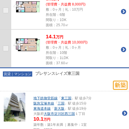
(管理費・共益費 8,000円)
敷：0ヶ月｜礼：10万円
所在階：6階
間取り：1DK
面積：25.70㎡
14.1
万
円
(管理費・共益費 10,000円)
敷：0ヶ月｜礼：0ヶ月
所在階：10階
間取り：1LDK
面積：37.60㎡
プレサンスレイズ東三国
賃貸｜マンション
地下鉄御堂筋線
「
東三国
」駅 徒歩7分
阪急宝塚本線
「
三国
」駅 徒歩15分
東海道本線
「
新大阪
」駅 徒歩19分
大阪府
大阪市淀川区
西三国
１丁目
10.1
万円
築年数：築1年未満 ｜募集中：
1室