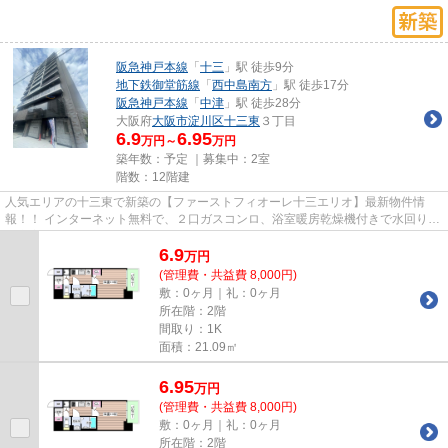
阪急神戸本線
「
十三
」駅 徒歩9分
地下鉄御堂筋線
「
西中島南方
」駅 徒歩17分
阪急神戸本線
「
中津
」駅 徒歩28分
大阪府
大阪市淀川区
十三東
３丁目
6.9
6.95
万円～
万円
築年数：予定 ｜募集中：
2室
階数：12階建
人気エリアの十三東で新築の【ファーストフィオーレ十三エリオ】最新物件情
報！！ インターネット無料で、２口ガスコンロ、浴室暖房乾燥機付きで水回り設
備充実です！ 奇数階、偶数階...
6.9
万
円
(管理費・共益費 8,000円)
敷：0ヶ月｜礼：0ヶ月
所在階：2階
間取り：1K
面積：21.09㎡
6.95
万
円
(管理費・共益費 8,000円)
敷：0ヶ月｜礼：0ヶ月
所在階：2階