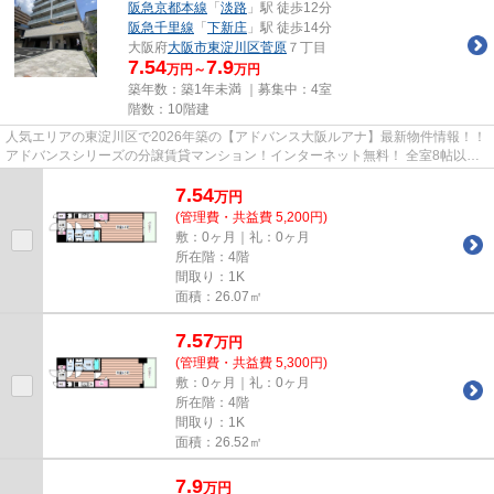
阪急京都本線
「
淡路
」駅 徒歩12分
阪急千里線
「
下新庄
」駅 徒歩14分
大阪府
大阪市東淀川区
菅原
７丁目
7.54
7.9
万円～
万円
築年数：築1年未満 ｜募集中：
4室
階数：10階建
人気エリアの東淀川区で2026年築の【アドバンス大阪ルアナ】最新物件情報！！
アドバンスシリーズの分譲賃貸マンション！インターネット無料！ 全室8帖以上
の広めの１Kタイプのお部屋...
7.54
万
円
(管理費・共益費 5,200円)
敷：0ヶ月｜礼：0ヶ月
所在階：4階
間取り：1K
面積：26.07㎡
7.57
万
円
(管理費・共益費 5,300円)
敷：0ヶ月｜礼：0ヶ月
所在階：4階
間取り：1K
面積：26.52㎡
7.9
万
円