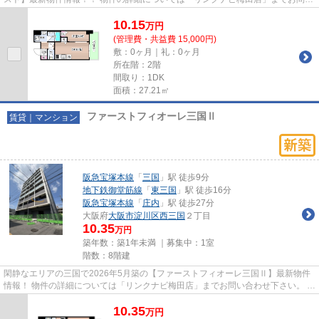
合わせ下さい。 大阪梅田エ...
10.15
万
円
(管理費・共益費 15,000円)
敷：0ヶ月｜礼：0ヶ月
所在階：2階
間取り：1DK
面積：27.21㎡
ファーストフィオーレ三国Ⅱ
賃貸｜マンション
阪急宝塚本線
「
三国
」駅 徒歩9分
地下鉄御堂筋線
「
東三国
」駅 徒歩16分
阪急宝塚本線
「
庄内
」駅 徒歩27分
大阪府
大阪市淀川区
西三国
２丁目
10.35
万円
築年数：築1年未満 ｜募集中：
1室
階数：8階建
閑静なエリアの三国で2026年5月築の【ファーストフィオーレ三国Ⅱ】最新物件
情報！ 物件の詳細については「リンクナビ梅田店」までお問い合わせ下さい。 南
東向きにて日当たり良好です...
10.35
万
円