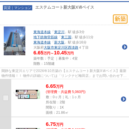
エステムコート新大阪XⅦベイス
賃貸｜マンション
東海道本線
「
東淀川
」駅 徒歩3分
地下鉄御堂筋線
「
東三国
」駅 徒歩11分
東海道本線
「
新大阪
」駅 徒歩16分
大阪府
大阪市東淀川区
西淡路
４丁目
6.65
10.45
万円～
万円
築年数：予定 ｜募集中：
4室
階数：15階建
閑静な東淀川エリアで2026年10月築の【エステムコート新大阪XⅦベイス】最新
物件情報！！ 物件の詳細については「リンクナビ梅田店」までお問い合わせ下さ
い。 大切な家族の一員である...
6.65
万
円
(管理費・共益費 5,060円)
敷：0ヶ月｜礼：1ヶ月
所在階：2階
間取り：1K
面積：21.86㎡
6.75
万
円