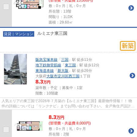
(管理費・共益費 15,000円)
敷：0ヶ月｜礼：0ヶ月
所在階：13階
間取り：1LDK
面積：29.60㎡
ルミエナ東三国
賃貸｜マンション
阪急宝塚本線
「
三国
」駅 徒歩11分
地下鉄御堂筋線
「
東三国
」駅 徒歩12分
東海道本線
「
新大阪
」駅 徒歩26分
大阪府
大阪市淀川区
西三国
１丁目
8.3
万円
築年数：予定 ｜募集中：
1室
階数：10階建
人気エリアの東三国で2026年７月築の【ルミエナ東三国】最新物件情報！！ 物
件の詳細については「リンクナビ」までお問い合わせ下さい。 全戸角住戸設計♪
御堂筋線・阪急宝塚線の２路...
8.3
万
円
(管理費・共益費 8,000円)
敷：0ヶ月｜礼：0ヶ月
所在階：2階