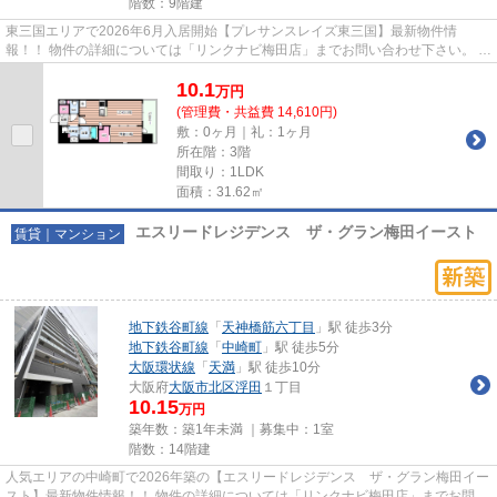
階数：9階建
東三国エリアで2026年6月入居開始【プレサンスレイズ東三国】最新物件情
報！！ 物件の詳細については「リンクナビ梅田店」までお問い合わせ下さい。 全
戸角住戸設計です♪ グリル付き2...
10.1
万
円
(管理費・共益費 14,610円)
敷：0ヶ月｜礼：1ヶ月
所在階：3階
間取り：1LDK
面積：31.62㎡
エスリードレジデンス ザ・グラン梅田イースト
賃貸｜マンション
地下鉄谷町線
「
天神橋筋六丁目
」駅 徒歩3分
地下鉄谷町線
「
中崎町
」駅 徒歩5分
大阪環状線
「
天満
」駅 徒歩10分
大阪府
大阪市北区
浮田
１丁目
10.15
万円
築年数：築1年未満 ｜募集中：
1室
階数：14階建
人気エリアの中崎町で2026年築の【エスリードレジデンス ザ・グラン梅田イー
スト】最新物件情報！！ 物件の詳細については「リンクナビ梅田店」までお問い