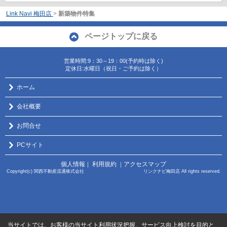
Link Navi 梅田店
>
新築物件特集
ページトップに戻る
営業時間:9：30～19：00(予約時は除く)
定休日:水曜日（祝日・ご予約は除く）
ホーム
会社概要
お問合せ
PCサイト
個人情報
利用規約
アクセスマップ
｜
｜
Copyright(c) 関西不動産流通株式会社 リンクナビ梅田店 All rights reserved.
当サイトでは、お客様の当サイト利用状況把握、サービス向上検討を目的と