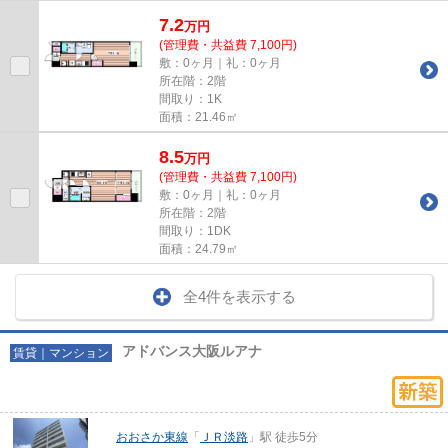
7.2
万
円
(管理費・共益費 7,100円)
敷：0ヶ月｜礼：0ヶ月
所在階：2階
間取り：1K
面積：21.46㎡
8.5
万
円
(管理費・共益費 7,100円)
敷：0ヶ月｜礼：0ヶ月
所在階：2階
間取り：1DK
面積：24.79㎡
全4件を表示する
アドバンス大阪ルアナ
賃貸｜マンション
おおさか東線
「
ＪＲ淡路
」駅 徒歩5分