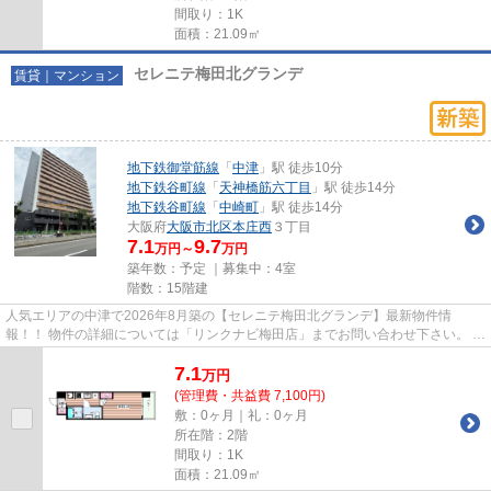
間取り：1K
面積：21.09㎡
セレニテ梅田北グランデ
賃貸｜マンション
地下鉄御堂筋線
「
中津
」駅 徒歩10分
地下鉄谷町線
「
天神橋筋六丁目
」駅 徒歩14分
地下鉄谷町線
「
中崎町
」駅 徒歩14分
大阪府
大阪市北区
本庄西
３丁目
7.1
9.7
万円～
万円
築年数：予定 ｜募集中：
4室
階数：15階建
人気エリアの中津で2026年8月築の【セレニテ梅田北グランデ】最新物件情
報！！ 物件の詳細については「リンクナビ梅田店」までお問い合わせ下さい。 ド
ラッグストア併設の便利な暮らし...
7.1
万
円
(管理費・共益費 7,100円)
敷：0ヶ月｜礼：0ヶ月
所在階：2階
間取り：1K
面積：21.09㎡