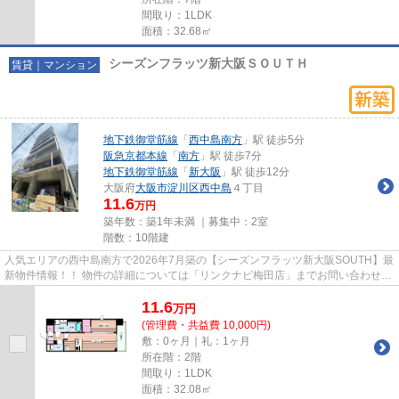
間取り：1LDK
面積：32.68㎡
シーズンフラッツ新大阪ＳＯＵＴＨ
賃貸｜マンション
地下鉄御堂筋線
「
西中島南方
」駅 徒歩5分
阪急京都本線
「
南方
」駅 徒歩7分
地下鉄御堂筋線
「
新大阪
」駅 徒歩12分
大阪府
大阪市淀川区
西中島
４丁目
11.6
万円
築年数：築1年未満 ｜募集中：
2室
階数：10階建
人気エリアの西中島南方で2026年7月築の【シーズンフラッツ新大阪SOUTH】最
新物件情報！！ 物件の詳細については「リンクナビ梅田店」までお問い合わせ下
さい。 SIC・WIC等荷物が多い...
11.6
万
円
(管理費・共益費 10,000円)
敷：0ヶ月｜礼：1ヶ月
所在階：2階
間取り：1LDK
面積：32.08㎡