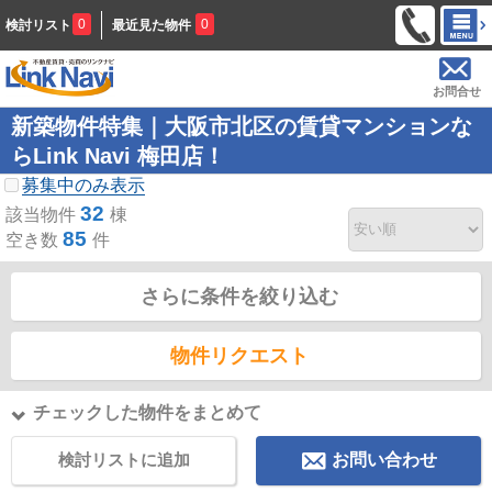
0
0
検討リスト
最近見た物件
お問合せ
新築物件特集｜大阪市北区の賃貸マンションな
らLink Navi 梅田店！
募集中のみ表示
32
該当物件
棟
85
空き数
件
さらに条件を絞り込む
物件リクエスト
チェックした物件をまとめて
検討リストに追加
お問い合わせ