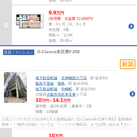
面積：30.00㎡
9.9
万
円
(管理費・共益費 12,000円)
敷：0ヶ月｜礼：0ヶ月
所在階：2階
間取り：1LDK
面積：30.00㎡
D.Clarest本庄東FJRE
賃貸｜マンション
地下鉄谷町線
「
天神橋筋六丁目
」駅 徒歩9分
阪急千里線
「
柴島
」駅 徒歩18分
地下鉄谷町線
「
中崎町
」駅 徒歩19分
大阪府
大阪市北区
本庄東
３丁目
10
14.1
万円～
万円
築年数：築1年未満 ｜募集中：
2室
階数：10階建
人気エリアの天六で2026年1月入居開始築の【D.Clarest本庄東FJRE】最新物件
情報！！ 物件の詳細については「リンクナビ梅田店」までお問い合わせ下さい。
１・２号室にWIC及びSICで荷...
10
万
円