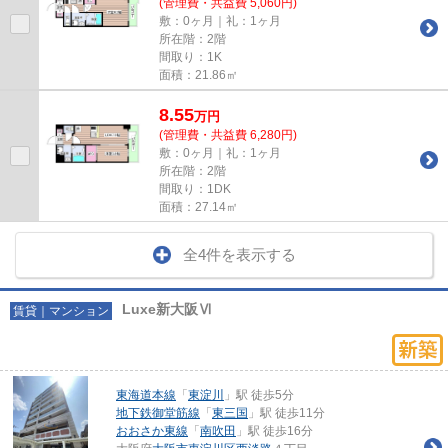
(管理費・共益費 5,060円)
敷：0ヶ月｜礼：1ヶ月
所在階：2階
間取り：1K
面積：21.86㎡
8.55
万
円
(管理費・共益費 6,280円)
敷：0ヶ月｜礼：1ヶ月
所在階：2階
間取り：1DK
面積：27.14㎡
全4件を表示する
Luxe新大阪Ⅵ
賃貸｜マンション
東海道本線
「
東淀川
」駅 徒歩5分
地下鉄御堂筋線
「
東三国
」駅 徒歩11分
おおさか東線
「
南吹田
」駅 徒歩16分