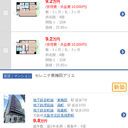
9.2
万
円
(管理費・共益費 10,000円)
敷：1ヶ月｜礼：2ヶ月
所在階：4階
間取り：1DK
面積：25.60㎡
9.2
万
円
(管理費・共益費 10,000円)
敷：1ヶ月｜礼：2ヶ月
所在階：4階
間取り：1DK
面積：25.60㎡
セレニテ東梅田アリエ
賃貸｜マンション
地下鉄谷町線
「
東梅田
」駅 徒歩7分
地下鉄堺筋線
「
扇町
」駅 徒歩10分
地下鉄谷町線
「
南森町
」駅 徒歩10分
大阪府
大阪市北区
兎我野町
9.8
万円
築年数：築1年未満 ｜募集中：
4室