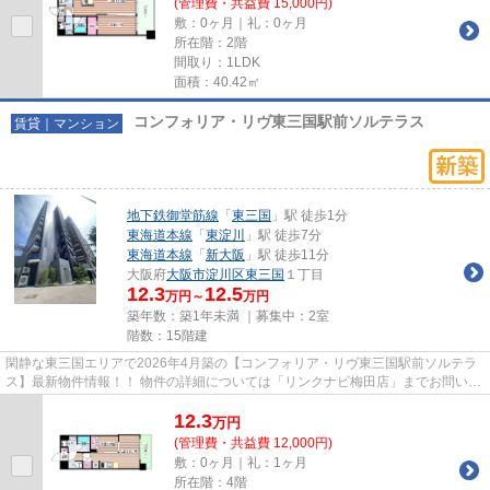
(管理費・共益費 15,000円)
敷：0ヶ月｜礼：0ヶ月
所在階：2階
間取り：1LDK
面積：40.42㎡
コンフォリア・リヴ東三国駅前ソルテラス
賃貸｜マンション
地下鉄御堂筋線
「
東三国
」駅 徒歩1分
東海道本線
「
東淀川
」駅 徒歩7分
東海道本線
「
新大阪
」駅 徒歩11分
大阪府
大阪市淀川区
東三国
１丁目
12.3
12.5
万円～
万円
築年数：築1年未満 ｜募集中：
2室
階数：15階建
閑静な東三国エリアで2026年4月築の【コンフォリア・リヴ東三国駅前ソルテラ
ス】最新物件情報！！ 物件の詳細については「リンクナビ梅田店」までお問い合
わせ下さい。 ペット（小型犬...
12.3
万
円
(管理費・共益費 12,000円)
敷：0ヶ月｜礼：1ヶ月
所在階：4階