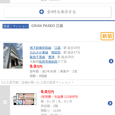
全4件を表示する
GRAN PASEO 江坂
賃貸｜マンション
地下鉄御堂筋線
「
江坂
」駅 徒歩10分
おおさか東線
「
南吹田
」駅 徒歩17分
阪急千里線
「
豊津
」駅 徒歩20分
大阪府
吹田市
南吹田
５丁目
9.9
万円
築年数：築1年未満 ｜募集中：
2室
階数：8階建
2人入居可能！設備が整った人気の賃貸マンション！
9.9
万
円
(管理費・共益費 12,000円)
敷：0ヶ月｜礼：0ヶ月
所在階：2階
間取り：1LDK