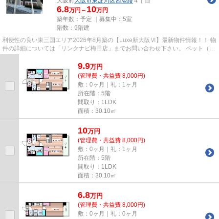
大阪府
大阪市東淀川区
西淡路
４丁目
6.8
10
万円～
万円
築年数：予定 ｜募集中：
5室
階数：9階建
利便性の良い東三国エリア2026年8月築の【Luxe新大阪Ⅵ】最新物件情報！！ 物
件の詳細については「リンクナビ梅田店」までお問い合わせ下さい。 ペット（小
型犬1匹・猫2匹迄）飼育可能...
9.9
万
円
(管理費・共益費 8,000円)
敷：0ヶ月｜礼：1ヶ月
所在階：5階
間取り：1LDK
面積：30.10㎡
10
万
円
(管理費・共益費 8,000円)
敷：0ヶ月｜礼：1ヶ月
所在階：5階
間取り：1LDK
面積：30.10㎡
6.8
万
円
(管理費・共益費 8,000円)
敷：0ヶ月｜礼：0ヶ月