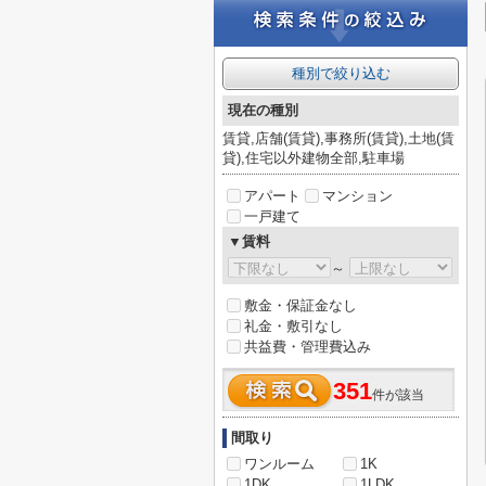
種別で絞り込む
現在の種別
賃貸,店舗(賃貸),事務所(賃貸),土地(賃
貸),住宅以外建物全部,駐車場
アパート
マンション
一戸建て
▼賃料
～
敷金・保証金なし
礼金・敷引なし
共益費・管理費込み
351
件が該当
間取り
ワンルーム
1K
1DK
1LDK