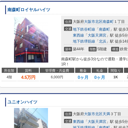
南森町ロイヤルハイツ
大阪府
大阪市北区
南森町
１丁目
住所
交通
地下鉄谷町線
「
南森町
」駅 徒歩
東西線
「
大阪天満宮
」駅 徒歩5分
地下鉄堺筋線
「
北浜
」駅 徒歩14
築44年
5階建
鉄骨
築年
階数
構造
南森町駅から徒歩3分なので通勤・通学に
1R！
所在階
賃料
管理費・共益費
敷金
礼金
間取り
4.5
万円
0ヶ月
0ヶ月
4階
6,000円
1K
ユニオンハイツ
大阪府
大阪市北区
天満
３丁目
住所
交通
東西線
「
大阪天満宮
」駅 徒歩5分
地下鉄堺筋線
「
南森町
」駅 徒歩