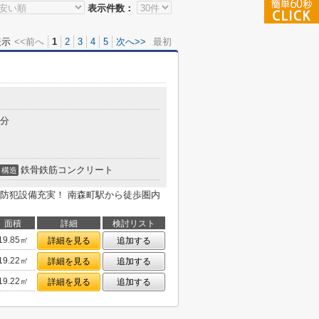
表示件数：
表示
<<前へ
1
2
3
4
5
次へ>>
最初
5分
鉄骨鉄筋コンクリート
構造
防犯設備充実！ 南森町駅から徒歩圏内
面積
詳細
検討リスト
19.85㎡
詳細を見る
追加する
19.22㎡
詳細を見る
追加する
19.22㎡
詳細を見る
追加する