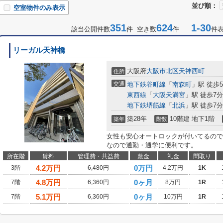
並び順：
空室物件のみ表示
351
624
1-30
該当公開件数
件 空き数
件
件
リーガル天神橋
大阪府
大阪市北区
天神西町
住所
交通
地下鉄谷町線
「
南森町
」駅 徒歩
東西線
「
大阪天満宮
」駅 徒歩7分
地下鉄堺筋線
「
北浜
」駅 徒歩7分
築28年
10階建 地下1階
築年
階数
女性も安心オートロックが付いてるので
なので通勤・通学に便利です。
所在階
賃料
管理費・共益費
敷金
礼金
間取り
4.2
万円
0万円
3階
6,480円
4.2万円
1K
4.8
万円
0ヶ月
7階
6,360円
8万円
1R
5.1
万円
0ヶ月
7階
6,360円
10万円
1R