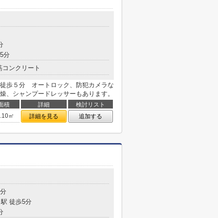
分
5分
筋コンクリート
徒歩５分 オートロック、防犯カメラな
燥、シャンプードレッサーもあります。
面積
詳細
検討リスト
3.10㎡
詳細を見る
追加する
5分
駅 徒歩5分
分