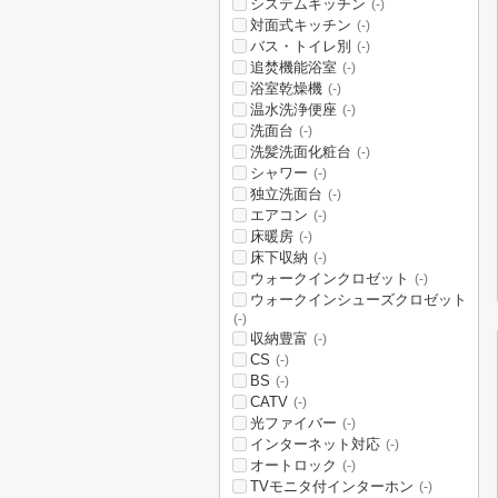
システムキッチン
(-)
対面式キッチン
(-)
バス・トイレ別
(-)
追焚機能浴室
(-)
浴室乾燥機
(-)
温水洗浄便座
(-)
洗面台
(-)
洗髪洗面化粧台
(-)
シャワー
(-)
独立洗面台
(-)
エアコン
(-)
床暖房
(-)
床下収納
(-)
ウォークインクロゼット
(-)
ウォークインシューズクロゼット
(-)
収納豊富
(-)
CS
(-)
BS
(-)
CATV
(-)
光ファイバー
(-)
インターネット対応
(-)
オートロック
(-)
TVモニタ付インターホン
(-)