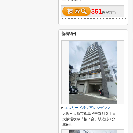
351
件が該当
新着物件
エスリード桜ノ宮レジデンス
大阪府大阪市都島区中野町３丁目
大阪環状線「桜ノ宮」駅 徒歩7分
築9年