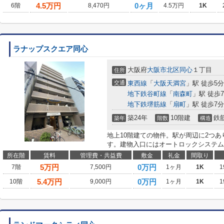
4.5
万円
0ヶ月
6階
8,470円
4.5万円
1K
ラナップスクエア同心
大阪府
大阪市北区
同心
１丁目
住所
交通
東西線
「
大阪天満宮
」駅 徒歩5分
地下鉄谷町線
「
南森町
」駅 徒歩
地下鉄堺筋線
「
扇町
」駅 徒歩7分
築24年
10階建
鉄
築年
階数
構造
地上10階建ての物件。駅が周辺に2つ
す。建物入口にはオートロックシステム
所在階
賃料
管理費・共益費
敷金
礼金
間取り
5
万円
0万円
7階
7,500円
1ヶ月
1K
1
5.4
万円
0万円
10階
9,000円
1ヶ月
1K
1