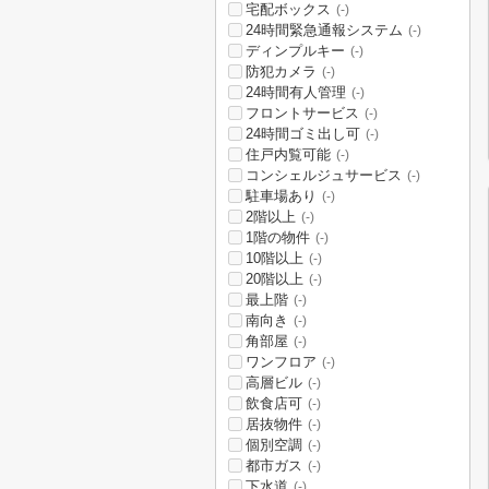
宅配ボックス
(-)
24時間緊急通報システム
(-)
ディンプルキー
(-)
防犯カメラ
(-)
24時間有人管理
(-)
フロントサービス
(-)
24時間ゴミ出し可
(-)
住戸内覧可能
(-)
コンシェルジュサービス
(-)
駐車場あり
(-)
2階以上
(-)
1階の物件
(-)
10階以上
(-)
20階以上
(-)
最上階
(-)
南向き
(-)
角部屋
(-)
ワンフロア
(-)
高層ビル
(-)
飲食店可
(-)
居抜物件
(-)
個別空調
(-)
都市ガス
(-)
下水道
(-)