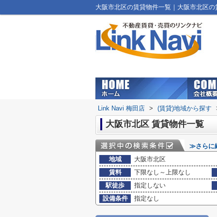
大阪市北区の賃貸物件一覧｜大阪市北区の賃貸マ
Link Navi 梅田店
>
(賃貸)地域から探す
大阪市北区 賃貸物件一覧
≫さらに
地域
大阪市北区
賃料
下限なし～上限なし
駅徒歩
指定しない
設備条件
指定なし