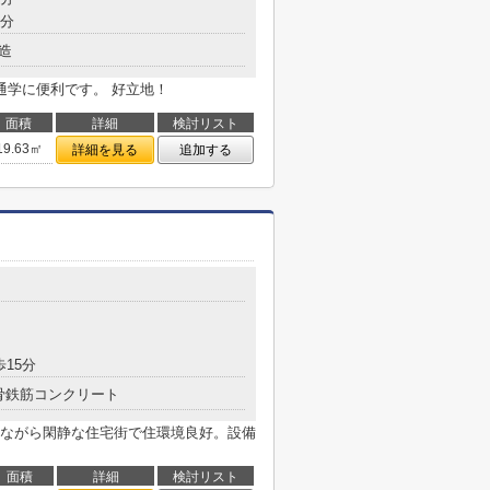
7分
造
通学に便利です。 好立地！
面積
詳細
検討リスト
19.63㎡
詳細を見る
追加する
歩15分
骨鉄筋コンクリート
ながら閑静な住宅街で住環境良好。設備
面積
詳細
検討リスト