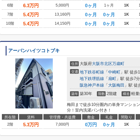
6.3
万円
0ヶ月
6階
5,000円
1ヶ月
1K
5.4
万円
0ヶ月
0ヶ月
7階
13,160円
1K
5.4
万円
0ヶ月
0ヶ月
10階
14,150円
1K
アーバンハイツコトブキ
大阪府
大阪市北区
万歳町
住所
交通
地下鉄谷町線
「
中崎町
」駅 徒歩
地下鉄堺筋線
「
扇町
」駅 徒歩7分
阪急神戸本線
「
大阪梅田
」駅 徒
築30年
2階建
軽量
築年
階数
構造
梅田まで徒歩10分圏内の単身マンション
分！室内洗濯パン付き！
所在階
賃料
管理費・共益費
敷金
礼金
間取り
5.3
万円
0万円
0ヶ月
2階
7,000円
1K