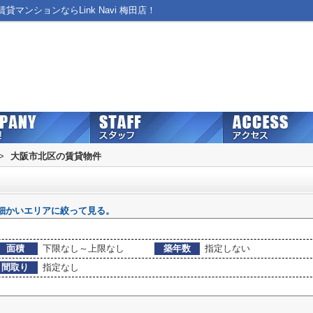
ンションならLink Navi 梅田店！
>
大阪市北区の賃貸物件
細かいエリアに絞って見る。
面積
下限なし～上限なし
築年数
指定しない
間取り
指定なし