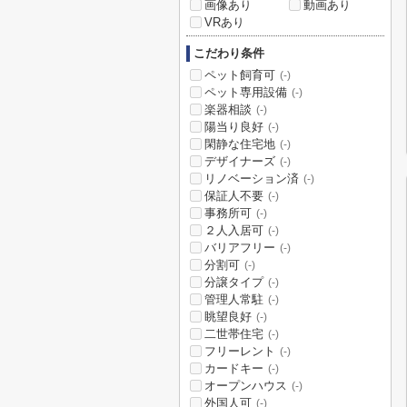
画像あり
動画あり
VRあり
こだわり条件
ペット飼育可
(-)
ペット専用設備
(-)
楽器相談
(-)
陽当り良好
(-)
閑静な住宅地
(-)
デザイナーズ
(-)
リノベーション済
(-)
保証人不要
(-)
事務所可
(-)
２人入居可
(-)
バリアフリー
(-)
分割可
(-)
分譲タイプ
(-)
管理人常駐
(-)
眺望良好
(-)
二世帯住宅
(-)
フリーレント
(-)
カードキー
(-)
オープンハウス
(-)
外国人可
(-)