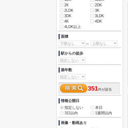
2K
2DK
2LDK
3K
3DK
3LDK
4K
4DK
4LDK以上
面積
～
駅からの徒歩
築年数
351
件が該当
情報公開日
指定しない
本日
3日以内
1週間以内
画像・動画あり