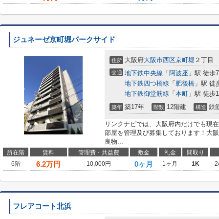
ジュネーゼ京町堀パークサイド
大阪府
大阪市西区
京町堀
２丁目
住所
交通
地下鉄中央線
「
阿波座
」駅 徒歩
地下鉄四つ橋線
「
肥後橋
」駅 徒
地下鉄御堂筋線
「
本町
」駅 徒歩1
築17年
12階建
鉄
築年
階数
構造
リンクナビでは、大阪府内だけでも現在
部屋を管理及び募集しております！大阪
良物...
所在階
賃料
管理費・共益費
敷金
礼金
間取り
6.2
万円
0ヶ月
6階
10,000円
1ヶ月
1K
2
フレアコート北浜