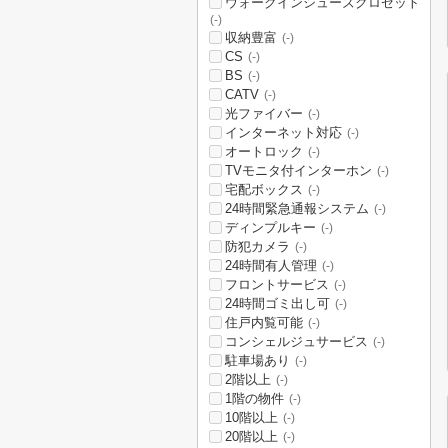
ウォークインシューズクロゼット
(-)
収納豊富
(-)
CS
(-)
BS
(-)
CATV
(-)
光ファイバー
(-)
インターネット対応
(-)
オートロック
(-)
TVモニタ付インターホン
(-)
宅配ボックス
(-)
24時間緊急通報システム
(-)
ディンプルキー
(-)
防犯カメラ
(-)
24時間有人管理
(-)
フロントサービス
(-)
24時間ゴミ出し可
(-)
住戸内覧可能
(-)
コンシェルジュサービス
(-)
駐車場あり
(-)
2階以上
(-)
1階の物件
(-)
10階以上
(-)
20階以上
(-)