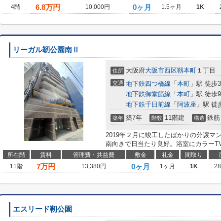
6.8
万円
0ヶ月
4階
10,000円
1.5ヶ月
1K
リーガル靭公園南Ⅱ
大阪府
大阪市西区
靱本町
１丁目
住所
交通
地下鉄四つ橋線
「
本町
」駅 徒歩
地下鉄御堂筋線
「
本町
」駅 徒歩
地下鉄千日前線
「
阿波座
」駅 徒
築7年
11階建
鉄筋
築年
階数
構造
2019年２月に竣工したばかりの分譲
南向きで日当たり良好。浴室にカラーT
所在階
賃料
管理費・共益費
敷金
礼金
間取り
7
万円
0ヶ月
11階
13,380円
1ヶ月
1K
2
エスリード靭公園