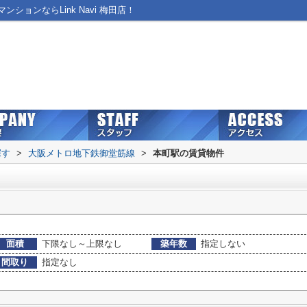
ョンならLink Navi 梅田店！
探す
>
大阪メトロ地下鉄御堂筋線
>
本町駅の賃貸物件
面積
下限なし～上限なし
築年数
指定しない
間取り
指定なし