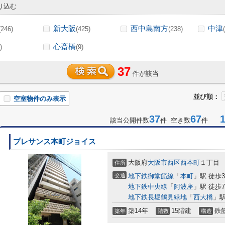
り込む
新大阪
西中島南方
中津
(246)
(425)
(238)
心斎橋
)
(9)
37
件が該当
並び順：
空室物件のみ表示
37
67
1-
該当公開件数
件 空き数
件
プレサンス本町ジョイス
大阪府
大阪市西区
西本町
１丁目
住所
交通
地下鉄御堂筋線
「
本町
」駅 徒歩
地下鉄中央線
「
阿波座
」駅 徒歩
地下鉄長堀鶴見緑地
「
西大橋
」駅
築14年
15階建
鉄
築年
階数
構造