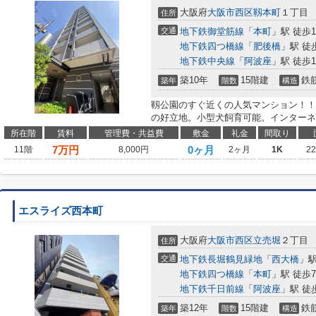
大阪府
大阪市西区
靱本町
１丁目
住所
交通
地下鉄御堂筋線
「
本町
」駅 徒歩
地下鉄四つ橋線
「
肥後橋
」駅 徒
地下鉄中央線
「
阿波座
」駅 徒歩1
築10年
15階建
鉄
築年
階数
構造
靱公園のすぐ近くの人気マンション！！
の好立地。小型犬飼育可能。インターネ
所在階
賃料
管理費・共益費
敷金
礼金
間取り
7
万円
0ヶ月
11階
8,000円
2ヶ月
1K
2
エスライズ西本町
大阪府
大阪市西区
立売堀
２丁目
住所
交通
地下鉄長堀鶴見緑地
「
西大橋
」駅
地下鉄四つ橋線
「
本町
」駅 徒歩
地下鉄千日前線
「
阿波座
」駅 徒
築12年
15階建
鉄
築年
階数
構造