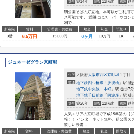
築14年
11階建
鉄
築年
階数
構造
靭公園そばの好立地。本町駅がご利用可
ス可能です。 近隣にはスーパーやコン
利で...
所在階
賃料
管理費・共益費
敷金
礼金
間取り
6.5
万円
0ヶ月
3階
15,000円
10万円
1K
ジュネーゼグラン京町堀
大阪府
大阪市西区
京町堀
１丁目
住所
交通
地下鉄四つ橋線
「
肥後橋
」駅 徒
地下鉄中央線
「
本町
」駅 徒歩7分
地下鉄千日前線
「
阿波座
」駅 徒
築20年
11階建
鉄
築年
階数
構造
人気エリアの京町堀で平成18年築の【
報！！ インターネット無料。靭公園スグ
欲しい設備...
所在階
賃料
管理費・共益費
敷金
礼金
間取り