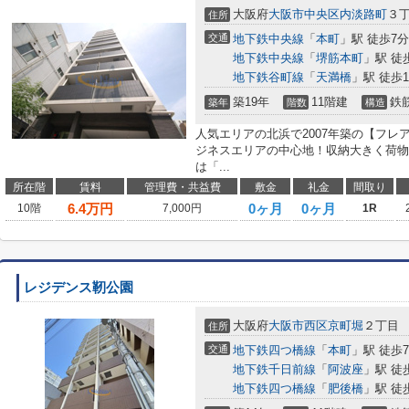
大阪府
大阪市中央区
内淡路町
３
住所
交通
地下鉄中央線
「
本町
」駅 徒歩7分
地下鉄中央線
「
堺筋本町
」駅 徒
地下鉄谷町線
「
天満橋
」駅 徒歩1
築19年
11階建
鉄
築年
階数
構造
人気エリアの北浜で2007年築の【フレ
ジネスエリアの中心地！収納大きく荷物
は「...
所在階
賃料
管理費・共益費
敷金
礼金
間取り
6.4
万円
0ヶ月
0ヶ月
10階
7,000円
1R
レジデンス靭公園
大阪府
大阪市西区
京町堀
２丁目
住所
交通
地下鉄四つ橋線
「
本町
」駅 徒歩
地下鉄千日前線
「
阿波座
」駅 徒
地下鉄四つ橋線
「
肥後橋
」駅 徒