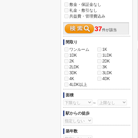
敷金・保証金なし
礼金・敷引なし
共益費・管理費込み
37
件が該当
間取り
ワンルーム
1K
1DK
1LDK
2K
2DK
2LDK
3K
3DK
3LDK
4K
4DK
4LDK以上
面積
～
駅からの徒歩
築年数