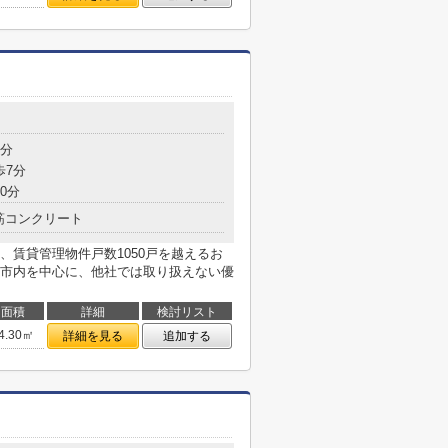
7分
歩7分
0分
筋コンクリート
、賃貸管理物件戸数1050戸を越えるお
市内を中心に、他社では取り扱えない優
面積
詳細
検討リスト
4.30㎡
詳細を見る
追加する