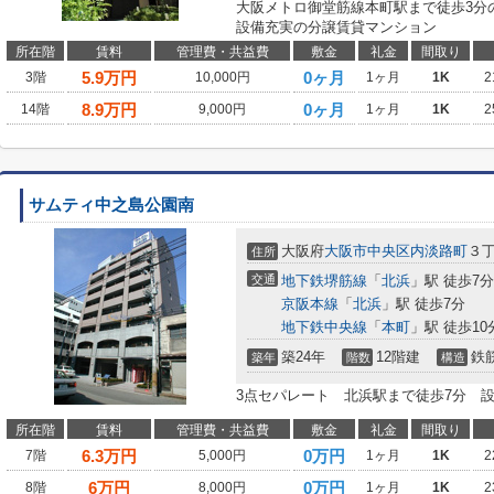
大阪メトロ御堂筋線本町駅まで徒歩3分
設備充実の分譲賃貸マンション
所在階
賃料
管理費・共益費
敷金
礼金
間取り
5.9
万円
0ヶ月
3階
10,000円
1ヶ月
1K
2
8.9
万円
0ヶ月
14階
9,000円
1ヶ月
1K
2
サムティ中之島公園南
大阪府
大阪市中央区
内淡路町
３
住所
交通
地下鉄堺筋線
「
北浜
」駅 徒歩7分
京阪本線
「
北浜
」駅 徒歩7分
地下鉄中央線
「
本町
」駅 徒歩10
築24年
12階建
鉄
築年
階数
構造
3点セパレート 北浜駅まで徒歩7分
所在階
賃料
管理費・共益費
敷金
礼金
間取り
6.3
万円
0万円
7階
5,000円
1ヶ月
1K
2
6
万円
0万円
8階
8,000円
1ヶ月
1K
2