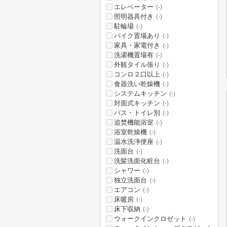
エレベーター
(-)
照明器具付き
(-)
駐輪場
(-)
バイク置場あり
(-)
家具・家電付き
(-)
洗濯機置場有
(-)
外観タイル張り
(-)
コンロ２口以上
(-)
食器洗い乾燥機
(-)
システムキッチン
(-)
対面式キッチン
(-)
バス・トイレ別
(-)
追焚機能浴室
(-)
浴室乾燥機
(-)
温水洗浄便座
(-)
洗面台
(-)
洗髪洗面化粧台
(-)
シャワー
(-)
独立洗面台
(-)
エアコン
(-)
床暖房
(-)
床下収納
(-)
ウォークインクロゼット
(-)