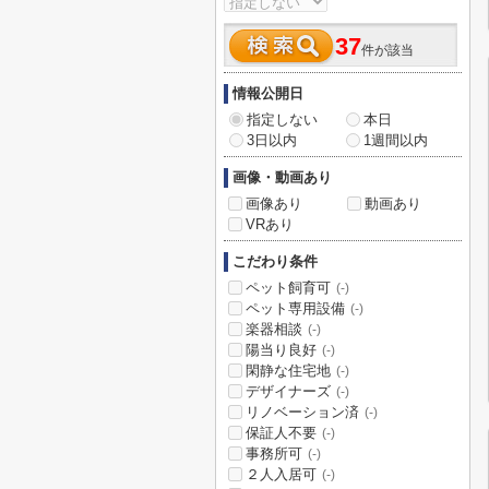
37
件が該当
情報公開日
指定しない
本日
3日以内
1週間以内
画像・動画あり
画像あり
動画あり
VRあり
こだわり条件
ペット飼育可
(-)
ペット専用設備
(-)
楽器相談
(-)
陽当り良好
(-)
閑静な住宅地
(-)
デザイナーズ
(-)
リノベーション済
(-)
保証人不要
(-)
事務所可
(-)
２人入居可
(-)