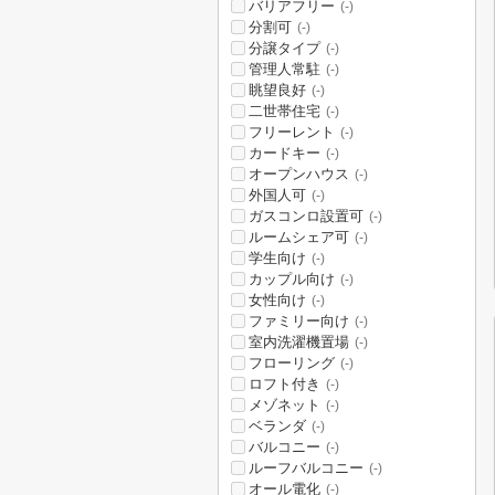
バリアフリー
(-)
分割可
(-)
分譲タイプ
(-)
管理人常駐
(-)
眺望良好
(-)
二世帯住宅
(-)
フリーレント
(-)
カードキー
(-)
オープンハウス
(-)
外国人可
(-)
ガスコンロ設置可
(-)
ルームシェア可
(-)
学生向け
(-)
カップル向け
(-)
女性向け
(-)
ファミリー向け
(-)
室内洗濯機置場
(-)
フローリング
(-)
ロフト付き
(-)
メゾネット
(-)
ベランダ
(-)
バルコニー
(-)
ルーフバルコニー
(-)
オール電化
(-)