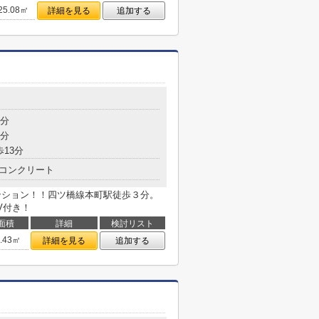
25.08㎡
詳細を見る
追加する
3分
9分
歩13分
コンクリート
マンション！！四ツ橋線本町駅徒歩３分。
V付き！
面積
詳細
検討リスト
8.43㎡
詳細を見る
追加する