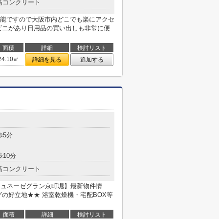
筋コンクリート
能ですので大阪市内どこでも楽にアクセ
ビニがあり日用品の買い出しも非常に便
面積
詳細
検討リスト
24.10㎡
詳細を見る
追加する
歩5分
歩10分
筋コンクリート
ジュネーゼグラン京町堀】最新物件情
の好立地★★ 浴室乾燥機・宅配BOX等
面積
詳細
検討リスト