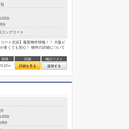
丁目
歩10分
0分
筋コンクリート
アコート北浜】最新物件情報！！ 大阪ビ
が多くても安心！ 物件の詳細について
面積
詳細
検討リスト
23.32㎡
詳細を見る
追加する
7分
歩10分
歩9分