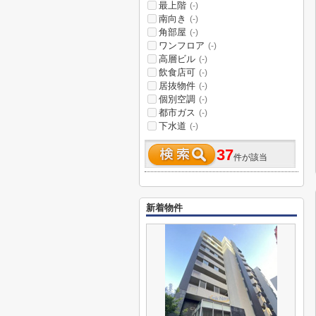
最上階
(-)
南向き
(-)
角部屋
(-)
ワンフロア
(-)
高層ビル
(-)
飲食店可
(-)
居抜物件
(-)
個別空調
(-)
都市ガス
(-)
下水道
(-)
37
件が該当
新着物件