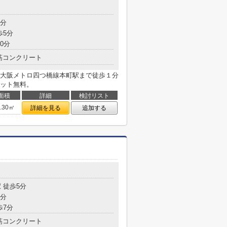
1分
歩5分
0分
筋コンクリート
大阪メトロ四つ橋線本町駅まで徒歩１分
ット無料。
面積
詳細
検討リスト
2.30㎡
詳細を見る
追加する
 徒歩5分
7分
歩7分
筋コンクリート