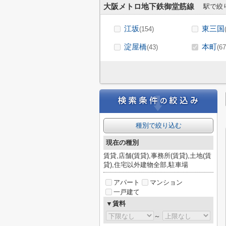
大阪メトロ地下鉄御堂筋線
駅で絞
江坂
東三国
(154)
淀屋橋
本町
(43)
(67
種別で絞り込む
現在の種別
賃貸,店舗(賃貸),事務所(賃貸),土地(賃
貸),住宅以外建物全部,駐車場
アパート
マンション
一戸建て
▼賃料
～