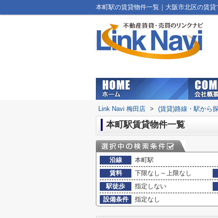
本町駅の賃貸物件一覧｜大阪市北区の賃貸マンシ
Link Navi 梅田店
>
(賃貸)路線・駅から
本町駅賃貸物件一覧
沿線
本町駅
賃料
下限なし～上限なし
駅徒歩
指定しない
設備条件
指定なし