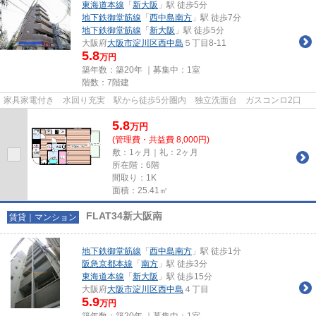
東海道本線
「
新大阪
」駅 徒歩5分
地下鉄御堂筋線
「
西中島南方
」駅 徒歩7分
地下鉄御堂筋線
「
新大阪
」駅 徒歩5分
大阪府
大阪市淀川区
西中島
５丁目8-11
5.8
万円
築年数：築20年 ｜募集中：
1室
階数：7階建
家具家電付き 水回り充実 駅から徒歩5分圏内 独立洗面台 ガスコンロ2口
5.8
万
円
(管理費・共益費 8,000円)
敷：1ヶ月｜礼：2ヶ月
所在階：6階
間取り：1K
面積：25.41㎡
FLAT34新大阪南
賃貸｜マンション
地下鉄御堂筋線
「
西中島南方
」駅 徒歩1分
阪急京都本線
「
南方
」駅 徒歩3分
東海道本線
「
新大阪
」駅 徒歩15分
大阪府
大阪市淀川区
西中島
４丁目
5.9
万円
築年数：築20年 ｜募集中：
1室