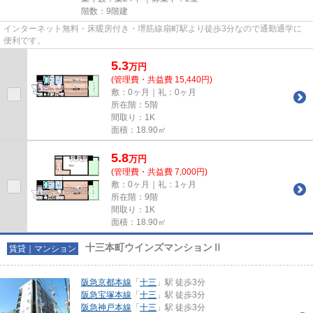
階数：9階建
インターネット無料・床暖房付き・堺筋線扇町駅より徒歩3分なので通勤通学に
便利です。
5.3
万
円
(管理費・共益費 15,440円)
敷：0ヶ月｜礼：0ヶ月
所在階：5階
間取り：1K
面積：18.90㎡
5.8
万
円
(管理費・共益費 7,000円)
敷：0ヶ月｜礼：1ヶ月
所在階：9階
間取り：1K
面積：18.90㎡
十三本町ウインズマンションⅡ
賃貸｜マンション
阪急京都本線
「
十三
」駅 徒歩3分
阪急宝塚本線
「
十三
」駅 徒歩3分
阪急神戸本線
「
十三
」駅 徒歩3分