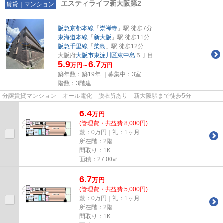
エスティライフ新大阪第2
賃貸｜マンション
阪急京都本線
「
崇禅寺
」駅 徒歩7分
東海道本線
「
新大阪
」駅 徒歩11分
阪急千里線
「
柴島
」駅 徒歩12分
大阪府
大阪市東淀川区
東中島
５丁目
5.9
6.7
万円～
万円
築年数：築19年 ｜募集中：
3室
階数：3階建
分譲賃貸マンション オール電化 脱衣所あり 新大阪駅まで徒歩5分
6.4
万
円
(管理費・共益費 8,000円)
敷：0万円｜礼：1ヶ月
所在階：2階
間取り：1K
面積：27.00㎡
6.7
万
円
(管理費・共益費 5,000円)
敷：0万円｜礼：1ヶ月
所在階：2階
間取り：1K