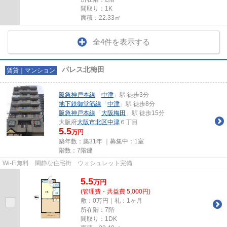
間取り：1K
面積：22.33㎡
全4件を表示する
パレス北梅田
賃貸｜マンション
阪急神戸本線
「
中津
」駅 徒歩3分
地下鉄御堂筋線
「
中津
」駅 徒歩8分
阪急神戸本線
「
大阪梅田
」駅 徒歩15分
大阪府
大阪市北区
中津
６丁目
5.5
万円
築年数：築31年 ｜募集中：
1室
階数：7階建
Wi-Fi無料 閑静な住宅街 ウォシュレット完備
5.5
万
円
(管理費・共益費 5,000円)
敷：0万円｜礼：1ヶ月
所在階：7階
間取り：1DK