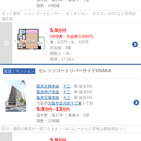
階数：10階建
ネット無料 シャンプードレッサー、モニターホン、ガスコンロ2口など室内設
備充実
5.9
万
円
(管理費・共益費 8,000円)
敷：0万円｜礼：0万円
所在階：3階
間取り：1K
面積：27.10㎡
セレッソコートリバーサイドOSAKA
賃貸｜マンション
阪急京都本線
「
十三
」駅 徒歩3分
阪急神戸本線
「
十三
」駅 徒歩3分
阪急宝塚本線
「
十三
」駅 徒歩3分
大阪府
大阪市淀川区
十三東
１丁目
5.9
13
万円～
万円
築年数：築17年 ｜募集中：
5室
階数：15階建
淀川・梅田の夜景が一望できます！バルコニーからの景色は開放感あり！
5.9
万
円