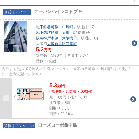
アーバンハイツコトブキ
賃貸｜アパート
地下鉄谷町線
「
中崎町
」駅 徒歩1分
地下鉄堺筋線
「
扇町
」駅 徒歩7分
阪急神戸本線
「
大阪梅田
」駅 徒歩9分
大阪府
大阪市北区
万歳町
5.3
万円
築年数：築30年 ｜募集中：
1室
階数：2階建
梅田まで徒歩10分圏内の単身マンション！最寄の谷町線｢中崎町駅｣まで徒歩1
分！室内洗濯パン付き！
5.3
万
円
(管理費・共益費 7,000円)
敷：0万円｜礼：0ヶ月
所在階：2階
間取り：1K
面積：21.18㎡
ローズコーポ西中島
賃貸｜マンション