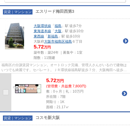
エスリード梅田西第3
賃貸｜マンション
大阪環状線
「
福島
」駅 徒歩7分
東海道本線
「
大阪
」駅 徒歩10分
東西線
「
新福島
」駅 徒歩10分
大阪府
大阪市福島区
福島
６丁目
5.72
万円
築年数：築24年 ｜募集中：
1室
階数：11階建
福島区の分譲賃貸マンション。オートロック完備、管理人さんがいるので建物は
いつでも綺麗です。セパレート。ＪＲ環状線福島駅徒歩７分、大阪梅田へ徒歩１
０分。
5.72
万
円
(管理費・共益費 7,800円)
敷：0ヶ月｜礼：10万円
所在階：7階
間取り：1K
面積：21.17㎡
コスモ新大阪
賃貸｜マンション