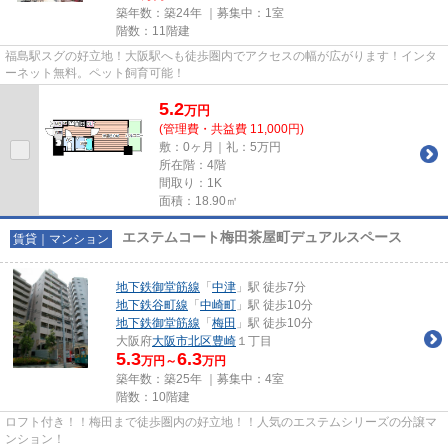
築年数：築24年 ｜募集中：
1室
階数：11階建
福島駅スグの好立地！大阪駅へも徒歩圏内でアクセスの幅が広がります！インタ
ーネット無料。ペット飼育可能！
5.2
万
円
(管理費・共益費 11,000円)
敷：0ヶ月｜礼：5万円
所在階：4階
間取り：1K
面積：18.90㎡
エステムコート梅田茶屋町デュアルスペース
賃貸｜マンション
地下鉄御堂筋線
「
中津
」駅 徒歩7分
地下鉄谷町線
「
中崎町
」駅 徒歩10分
地下鉄御堂筋線
「
梅田
」駅 徒歩10分
大阪府
大阪市北区
豊崎
１丁目
5.3
6.3
万円～
万円
築年数：築25年 ｜募集中：
4室
階数：10階建
ロフト付き！！梅田まで徒歩圏内の好立地！！人気のエステムシリーズの分譲マ
ンション！