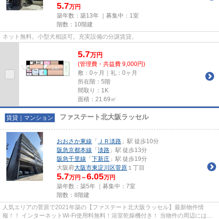
5.7
万円
築年数：築13年 ｜募集中：
1室
階数：10階建
ネット無料。小型犬相談可。充実設備の分譲賃貸。
5.7
万
円
(管理費・共益費 9,000円)
敷：0ヶ月｜礼：0ヶ月
所在階：5階
間取り：1K
面積：21.69㎡
ファステート北大阪ラッセル
賃貸｜マンション
おおさか東線
「
ＪＲ淡路
」駅 徒歩10分
阪急京都本線
「
淡路
」駅 徒歩13分
阪急千里線
「
下新庄
」駅 徒歩19分
大阪府
大阪市東淀川区
菅原
１丁目
5.7
6.05
万円～
万円
築年数：築5年 ｜募集中：
7室
階数：8階建
人気エリアの菅原で2021年築の【ファステート北大阪ラッセル】最新物件情
報！！ インターネットWi-Fi使用料無料！浴室乾燥機付き！ 当物件の周辺にはス