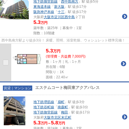
地下鉄御堂筋線
「
西中島南方
」駅 徒歩5分
東海道本線
「
新大阪
」駅 徒歩17分
阪急神戸本線
「
十三
」駅 徒歩17分
大阪府
大阪市淀川区
西中島
２丁目
5.3
万円
築年数：築25年 ｜募集中：
1室
階数：10階建
西中島南方駅より徒歩3分！ 床暖、照明、浴室乾燥、ウォシュレット標準完備！
5.3
万
円
(管理費・共益費 7,000円)
敷：1ヶ月｜礼：1ヶ月
所在階：6階
間取り：1K
面積：22.40㎡
エステムコート梅田東アクアパレス
賃貸｜マンション
地下鉄堺筋線
「
扇町
」駅 徒歩3分
地下鉄谷町線
「
南森町
」駅 徒歩3分
地下鉄御堂筋線
「
梅田
」駅 徒歩17分
大阪府
大阪市北区
末広町
5.3
5.8
万円～
万円
築年数：築24年 ｜募集中：
2室