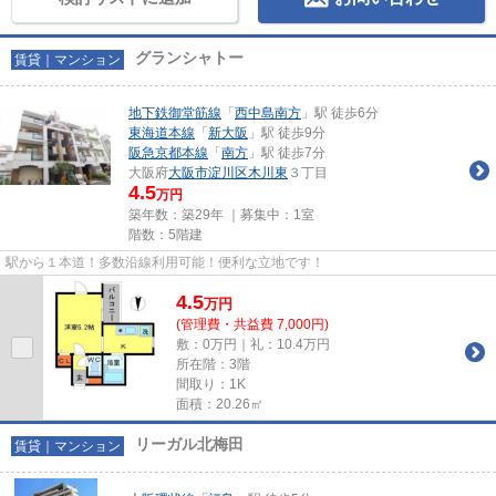
グランシャトー
賃貸｜マンション
地下鉄御堂筋線
「
西中島南方
」駅 徒歩6分
東海道本線
「
新大阪
」駅 徒歩9分
阪急京都本線
「
南方
」駅 徒歩7分
大阪府
大阪市淀川区
木川東
３丁目
4.5
万円
築年数：築29年 ｜募集中：
1室
階数：5階建
駅から１本道！多数沿線利用可能！便利な立地です！
4.5
万
円
(管理費・共益費 7,000円)
敷：0万円｜礼：10.4万円
所在階：3階
間取り：1K
面積：20.26㎡
リーガル北梅田
賃貸｜マンション