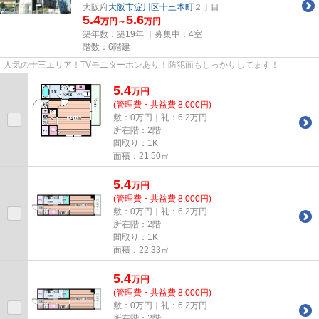
大阪府
大阪市淀川区
十三本町
２丁目
5.4
5.6
万円～
万円
築年数：築19年 ｜募集中：
4室
階数：6階建
人気の十三エリア！TVモニターホンあり！防犯面もしっかりしてます！
5.4
万
円
(管理費・共益費 8,000円)
敷：0万円｜礼：6.2万円
所在階：2階
間取り：1K
面積：21.50㎡
5.4
万
円
(管理費・共益費 8,000円)
敷：0万円｜礼：6.2万円
所在階：2階
間取り：1K
面積：22.33㎡
5.4
万
円
(管理費・共益費 8,000円)
敷：0万円｜礼：6.2万円
所在階：2階