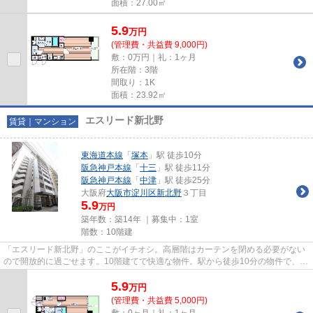
面積：27.00㎡
5.9
万
円
(管理費・共益費 9,000円)
敷：0万円｜礼：1ヶ月
所在階：3階
間取り：1K
面積：23.92㎡
エスリード新北野
賃貸｜マンション
東海道本線
「
塚本
」駅 徒歩10分
阪急神戸本線
「
十三
」駅 徒歩11分
阪急神戸本線
「
中津
」駅 徒歩25分
大阪府
大阪市淀川区
新北野
３丁目
5.9
万円
築年数：築14年 ｜募集中：
1室
階数：10階建
「エスリード新北野」のここがイチオシ。高層階はカーテンを閉める必要がない
ので開放的に過ごせます。10階建てで快適な物件。駅から徒歩10分の物件で、ア
クセス良好です。できるだけ...
5.9
万
円
(管理費・共益費 5,000円)
敷：0ヶ月｜礼：1ヶ月