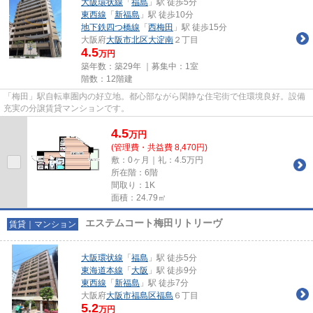
大阪環状線
「
福島
」駅 徒歩5分
東西線
「
新福島
」駅 徒歩10分
地下鉄四つ橋線
「
西梅田
」駅 徒歩15分
大阪府
大阪市北区
大淀南
２丁目
4.5
万円
築年数：築29年 ｜募集中：
1室
階数：12階建
「梅田」駅自転車圏内の好立地。都心部ながら閑静な住宅街で住環境良好。設備
充実の分譲賃貸マンションです。
4.5
万
円
(管理費・共益費 8,470円)
敷：0ヶ月｜礼：4.5万円
所在階：6階
間取り：1K
面積：24.79㎡
エステムコート梅田リトリーヴ
賃貸｜マンション
大阪環状線
「
福島
」駅 徒歩5分
東海道本線
「
大阪
」駅 徒歩9分
東西線
「
新福島
」駅 徒歩7分
大阪府
大阪市福島区
福島
６丁目
5.2
万円