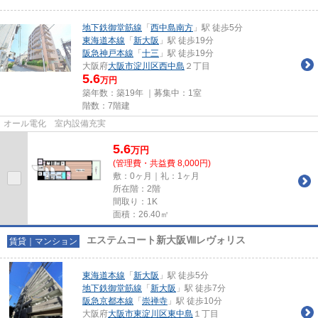
地下鉄御堂筋線
「
西中島南方
」駅 徒歩5分
東海道本線
「
新大阪
」駅 徒歩19分
阪急神戸本線
「
十三
」駅 徒歩19分
大阪府
大阪市淀川区
西中島
２丁目
5.6
万円
築年数：築19年 ｜募集中：
1室
階数：7階建
オール電化 室内設備充実
5.6
万
円
(管理費・共益費 8,000円)
敷：0ヶ月｜礼：1ヶ月
所在階：2階
間取り：1K
面積：26.40㎡
エステムコート新大阪Ⅷレヴォリス
賃貸｜マンション
東海道本線
「
新大阪
」駅 徒歩5分
地下鉄御堂筋線
「
新大阪
」駅 徒歩7分
阪急京都本線
「
崇禅寺
」駅 徒歩10分
大阪府
大阪市東淀川区
東中島
１丁目