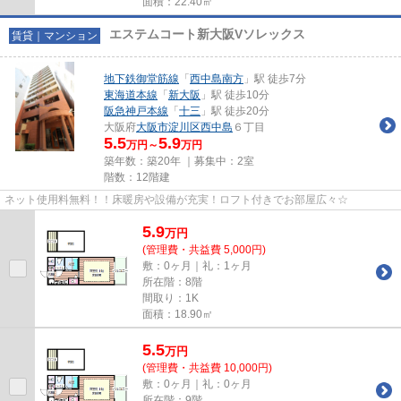
面積：22.40㎡
エステムコート新大阪Vソレックス
賃貸｜マンション
地下鉄御堂筋線
「
西中島南方
」駅 徒歩7分
東海道本線
「
新大阪
」駅 徒歩10分
阪急神戸本線
「
十三
」駅 徒歩20分
大阪府
大阪市淀川区
西中島
６丁目
5.5
5.9
万円～
万円
築年数：築20年 ｜募集中：
2室
階数：12階建
ネット使用料無料！！床暖房や設備が充実！ロフト付きでお部屋広々☆
5.9
万
円
(管理費・共益費 5,000円)
敷：0ヶ月｜礼：1ヶ月
所在階：8階
間取り：1K
面積：18.90㎡
5.5
万
円
(管理費・共益費 10,000円)
敷：0ヶ月｜礼：0ヶ月
所在階：9階