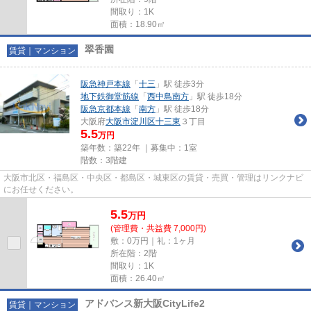
間取り：1K
面積：18.90㎡
翠香園
賃貸｜マンション
阪急神戸本線
「
十三
」駅 徒歩3分
地下鉄御堂筋線
「
西中島南方
」駅 徒歩18分
阪急京都本線
「
南方
」駅 徒歩18分
大阪府
大阪市淀川区
十三東
３丁目
5.5
万円
築年数：築22年 ｜募集中：
1室
階数：3階建
大阪市北区・福島区・中央区・都島区・城東区の賃貸・売買・管理はリンクナビ
にお任せください。
5.5
万
円
(管理費・共益費 7,000円)
敷：0万円｜礼：1ヶ月
所在階：2階
間取り：1K
面積：26.40㎡
アドバンス新大阪CityLife2
賃貸｜マンション