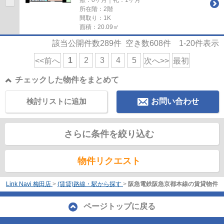
所在階：2階
間取り：1K
面積：20.09㎡
該当公開件数
289
件 空き数
608
件
1-20
件表示
1
2
3
4
5
<<前へ
次へ>>
最初
チェックした物件をまとめて
検討リストに追加
お問い合わせ
さらに条件を絞り込む
物件リクエスト
Link Navi 梅田店
>
(賃貸)路線・駅から探す
>
阪急電鉄阪急京都本線の賃貸物件
ページトップに戻る