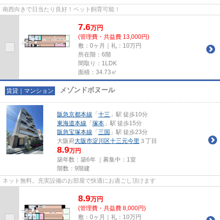
南西向きで日当たり良好！ペット飼育可能！
7.6
万
円
(管理費・共益費 13,000円)
敷：0ヶ月｜礼：10万円
所在階：6階
間取り：1LDK
面積：34.73㎡
メゾンドボヌール
賃貸｜マンション
阪急京都本線
「
十三
」駅 徒歩10分
東海道本線
「
塚本
」駅 徒歩15分
阪急宝塚本線
「
三国
」駅 徒歩23分
大阪府
大阪市淀川区
十三元今里
３丁目
8.9
万円
築年数：築6年 ｜募集中：
1室
階数：9階建
ネット無料。充実設備のお部屋で快適にお過ごし頂けます
8.9
万
円
(管理費・共益費 8,000円)
敷：0ヶ月｜礼：10万円