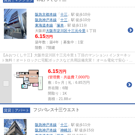
阪急京都本線
「
十三
」駅 徒歩10分
阪急神戸本線
「
十三
」駅 徒歩10分
東海道本線
「
塚本
」駅 徒歩11分
大阪府
大阪市淀川区
十三元今里
１丁目
6.15
万円
築年数：築4年 ｜募集中：
1室
階数：7階建
【みおつくし十三】大阪市淀川区十三元今里１丁目のマンション♪ インターネッ
ト無料！オートロックに宅配ボックスなど共用設備充実！ オール電化で安心・経
済的！梅田・京都・神戸にア...
6.15
万
円
(管理費・共益費 7,000円)
敷：0ヶ月｜礼：6.85万円
所在階：6階
間取り：1K
面積：21.88㎡
フジパレス十三ウエスト
賃貸｜アパート
阪急神戸本線
「
十三
」駅 徒歩11分
阪急神戸本線
「
神崎川
」駅 徒歩15分