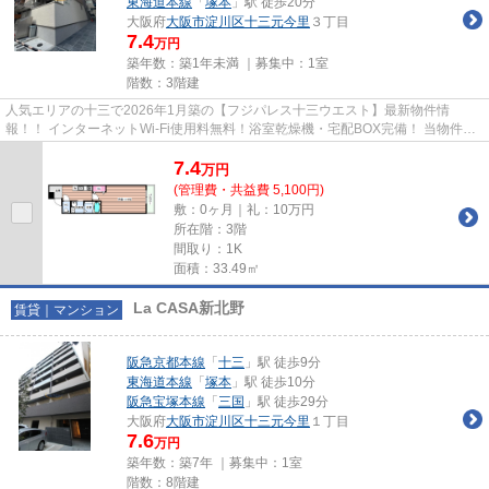
東海道本線
「
塚本
」駅 徒歩20分
大阪府
大阪市淀川区
十三元今里
３丁目
7.4
万円
築年数：築1年未満 ｜募集中：
1室
階数：3階建
人気エリアの十三で2026年1月築の【フジパレス十三ウエスト】最新物件情
報！！ インターネットWi-Fi使用料無料！浴室乾燥機・宅配BOX完備！ 当物件の
周辺にはスーパー・コンビニ・飲食...
7.4
万
円
(管理費・共益費 5,100円)
敷：0ヶ月｜礼：10万円
所在階：3階
間取り：1K
面積：33.49㎡
La CASA新北野
賃貸｜マンション
阪急京都本線
「
十三
」駅 徒歩9分
東海道本線
「
塚本
」駅 徒歩10分
阪急宝塚本線
「
三国
」駅 徒歩29分
大阪府
大阪市淀川区
十三元今里
１丁目
7.6
万円
築年数：築7年 ｜募集中：
1室
階数：8階建