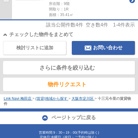
所在階：9階
間取り：1R
面積：35.41㎡
該当公開件数
4
件 空き数
4
件
1-4
件表示
チェックした物件をまとめて
検討リストに追加
お問い合わせ
さらに条件を絞り込む
物件リクエスト
Link Navi 梅田店
>
(賃貸)地域から探す
>
大阪市淀川区
>
十三元今里の賃貸物
件
ページトップに戻る
営業時間:9：30～19：00(予約時は除く)
定休日:水曜日（祝日・ご予約は除く）