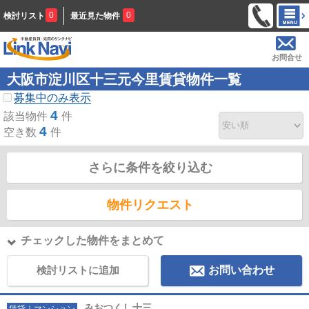
0
0
検討リスト
最近見た物件
お問合せ
大阪市淀川区十三元今里賃貸物件一覧
募集中のみ表示
4
該当物件
件
4
空き数
件
さらに条件を絞り込む
物件リクエスト
チェックした物件をまとめて
検討リストに追加
お問い合わせ
みおつくし十三
賃貸｜マンション