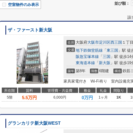
並び順：
空室物件のみ表示
該
ザ・ファースト新大阪
大阪府
大阪市淀川区
西三国
１丁
住所
交通
地下鉄御堂筋線
「
東三国
」駅 徒
阪急宝塚本線
「
三国
」駅 徒歩14
東海道本線
「
新大阪
」駅 徒歩19
築8年
6階建
鉄筋
築年
階数
構造
家具家電付き Wi-Fi有り 室内設備充
所在階
賃料
管理費・共益費
敷金
礼金
間取り
5.5
万円
0万円
5階
6,000円
1ヶ月
1K
1
グランカリテ新大阪WEST