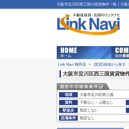
大阪市淀川区西三国の賃貸物件一覧｜大阪市北
Link Navi 梅田店
>
(賃貸)地域から探す
大阪市淀川区西三国賃貸物
地域
大阪市淀川区西三国
賃料
下限なし～上限なし
駅徒歩
指定しない
設備条件
指定なし