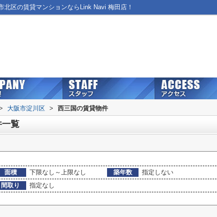
区の賃貸マンションならLink Navi 梅田店！
>
大阪市淀川区
>
西三国の賃貸物件
件一覧
面積
下限なし～上限なし
築年数
指定しない
間取り
指定なし