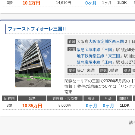
10.1
万円
0ヶ月
3階
14,610円
1ヶ月
1LDK
ファーストフィオーレ三国Ⅱ
大阪府
大阪市淀川区
西三国
２丁
住所
交通
阪急宝塚本線
「
三国
」駅 徒歩9分
地下鉄御堂筋線
「
東三国
」駅 徒
阪急宝塚本線
「
庄内
」駅 徒歩27
築1年未満
8階建
築年
階数
構造
閑静なエリアの三国で2026年5月築の
情報！ 物件の詳細については「リンク
南東...
所在階
賃料
管理費・共益費
敷金
礼金
間取り
10.35
万円
0ヶ月
0ヶ月
3階
8,000円
1LDK
該