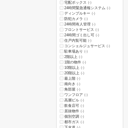
宅配ボックス
(-)
24時間緊急通報システム
(-)
ディンプルキー
(-)
防犯カメラ
(-)
24時間有人管理
(-)
フロントサービス
(-)
24時間ゴミ出し可
(-)
住戸内覧可能
(-)
コンシェルジュサービス
(-)
駐車場あり
(-)
2階以上
(-)
1階の物件
(-)
10階以上
(-)
20階以上
(-)
最上階
(-)
南向き
(-)
角部屋
(-)
ワンフロア
(-)
高層ビル
(-)
飲食店可
(-)
居抜物件
(-)
個別空調
(-)
都市ガス
(-)
下水道
(-)