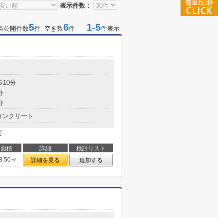
表示件数：
5
6
1-5
当公開件数
件 空き数
件
件表示
目
歩10分
分
分
コンクリート
実
面積
詳細
検討リスト
8.50㎡
詳細を見る
追加する