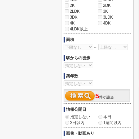
2K
2DK
2LDK
3K
3DK
3LDK
4K
4DK
4LDK以上
面積
～
駅からの徒歩
築年数
5
件が該当
情報公開日
指定しない
本日
3日以内
1週間以内
画像・動画あり