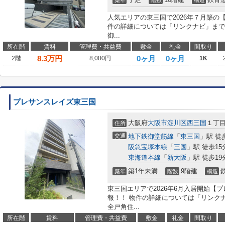
築年
階数
構造
人気エリアの東三国で2026年７月築の
件の詳細については「リンクナビ」まで
御...
所在階
賃料
管理費・共益費
敷金
礼金
間取り
8.3
万円
0ヶ月
0ヶ月
2階
8,000円
1K
プレサンスレイズ東三国
大阪府
大阪市淀川区
西三国
１丁
住所
交通
地下鉄御堂筋線
「
東三国
」駅 徒
阪急宝塚本線
「
三国
」駅 徒歩15
東海道本線
「
新大阪
」駅 徒歩19
築1年未満
9階建
築年
階数
構造
東三国エリアで2026年6月入居開始【
報！！ 物件の詳細については「リンク
全戸角住...
所在階
賃料
管理費・共益費
敷金
礼金
間取り