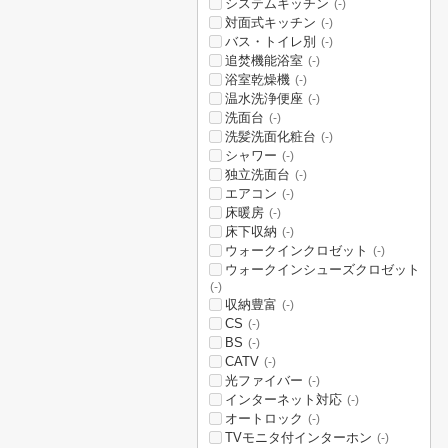
システムキッチン
(-)
対面式キッチン
(-)
バス・トイレ別
(-)
追焚機能浴室
(-)
浴室乾燥機
(-)
温水洗浄便座
(-)
洗面台
(-)
洗髪洗面化粧台
(-)
シャワー
(-)
独立洗面台
(-)
エアコン
(-)
床暖房
(-)
床下収納
(-)
ウォークインクロゼット
(-)
ウォークインシューズクロゼット
(-)
収納豊富
(-)
CS
(-)
BS
(-)
CATV
(-)
光ファイバー
(-)
インターネット対応
(-)
オートロック
(-)
TVモニタ付インターホン
(-)