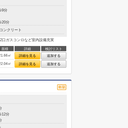
目
歩9分
歩20分
コンクリート
2口ガスコンロなど室内設備充実
面積
詳細
検討リスト
21.66㎡
詳細を見る
追加する
22.04㎡
詳細を見る
追加する
目
分
歩12分
分
造