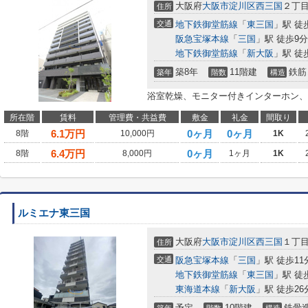
大阪府
大阪市淀川区
西三国
２丁
住所
交通
地下鉄御堂筋線
「
東三国
」駅 徒
阪急宝塚本線
「
三国
」駅 徒歩9分
地下鉄御堂筋線
「
新大阪
」駅 徒
築8年
11階建
鉄筋
築年
階数
構造
浴室乾燥、モニター付きインターホン、
所在階
賃料
管理費・共益費
敷金
礼金
間取り
6.1
万円
0ヶ月
0ヶ月
8階
10,000円
1K
6.4
万円
0ヶ月
8階
8,000円
1ヶ月
1K
ルミエナ東三国
大阪府
大阪市淀川区
西三国
１丁
住所
交通
阪急宝塚本線
「
三国
」駅 徒歩11
地下鉄御堂筋線
「
東三国
」駅 徒
東海道本線
「
新大阪
」駅 徒歩26
予定
10階建
鉄骨