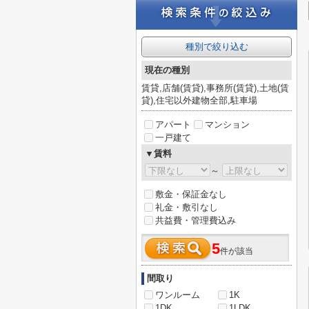
種別で絞り込む
現在の種別
賃貸,店舗(賃貸),事務所(賃貸),土地(賃
貸),住宅以外建物全部,駐車場
アパート
マンション
一戸建て
▼賃料
～
敷金・保証金なし
礼金・敷引なし
共益費・管理費込み
5
件が該当
間取り
ワンルーム
1K
1DK
1LDK