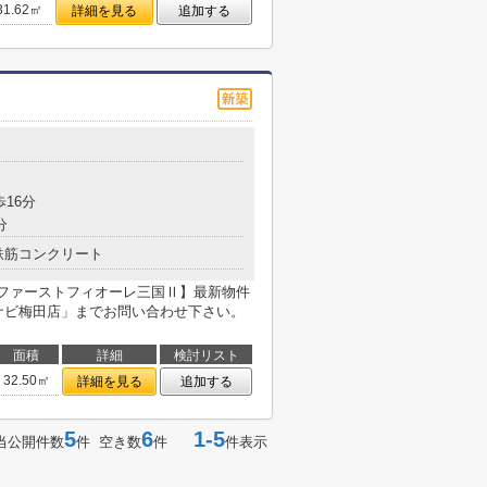
31.62㎡
詳細を見る
追加する
目
歩16分
分
鉄筋コンクリート
【ファーストフィオーレ三国Ⅱ】最新物件
ナビ梅田店」までお問い合わせ下さい。
面積
詳細
検討リスト
32.50㎡
詳細を見る
追加する
5
6
1-5
当公開件数
件 空き数
件
件表示