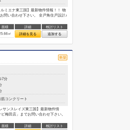
【ルミエナ東三国】最新物件情報！！ 物
お問い合わせ下さい。 全戸角住戸設計♪
面積
詳細
検討リスト
25.66㎡
詳細を見る
追加する
目
歩7分
分
分
鉄筋コンクリート
プレサンスレイズ東三国】最新物件情
ナビ梅田店」までお問い合わせ下さい。
面積
詳細
検討リスト