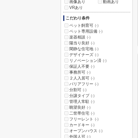
画像あり
動画あり
VRあり
こだわり条件
ペット飼育可
(-)
ペット専用設備
(-)
楽器相談
(-)
陽当り良好
(-)
閑静な住宅地
(-)
デザイナーズ
(-)
リノベーション済
(-)
保証人不要
(-)
事務所可
(-)
２人入居可
(-)
バリアフリー
(-)
分割可
(-)
分譲タイプ
(-)
管理人常駐
(-)
眺望良好
(-)
二世帯住宅
(-)
フリーレント
(-)
カードキー
(-)
オープンハウス
(-)
外国人可
(-)