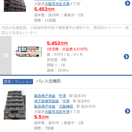
大阪府
大阪市北区
天満
４丁目
5.453
万円
築年数：築26年 ｜募集中：
1室
階数：11階建
北区の分譲賃貸。３路線利用可能で通勤通学が便利です。商店街やスーパー・病
院など生活もバッチリ。
5.453
万
円
(管理費・共益費 8,470円)
敷：0万円｜礼：0ヶ月
所在階：9階
間取り：1K
面積：19.00㎡
パレス北梅田
賃貸｜マンション
阪急神戸本線
「
中津
」駅 徒歩3分
地下鉄御堂筋線
「
中津
」駅 徒歩8分
阪急神戸本線
「
大阪梅田
」駅 徒歩15分
大阪府
大阪市北区
中津
６丁目
5.5
万円
築年数：築31年 ｜募集中：
1室
階数：7階建