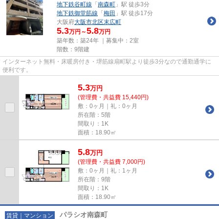
地下鉄谷町線
「
南森町
」駅 徒歩3分
地下鉄御堂筋線
「
梅田
」駅 徒歩17分
大阪府
大阪市北区
末広町
5.3
5.8
万円～
万円
築年数：築24年 ｜募集中：
2室
階数：9階建
インターネット無料・床暖房付き・堺筋線扇町駅より徒歩3分なので通勤通学に
便利です。
5.3
万
円
(管理費・共益費 15,440円)
敷：0ヶ月｜礼：0ヶ月
所在階：5階
間取り：1K
面積：18.90㎡
5.8
万
円
(管理費・共益費 7,000円)
敷：0ヶ月｜礼：1ヶ月
所在階：9階
間取り：1K
面積：18.90㎡
パラシオ南森町
賃貸｜マンション