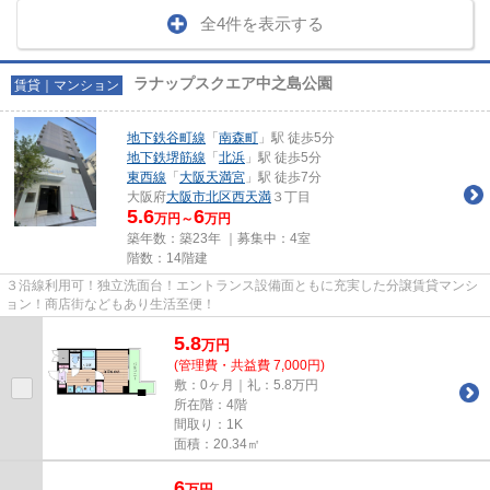
全4件を表示する
ラナップスクエア中之島公園
賃貸｜マンション
地下鉄谷町線
「
南森町
」駅 徒歩5分
地下鉄堺筋線
「
北浜
」駅 徒歩5分
東西線
「
大阪天満宮
」駅 徒歩7分
大阪府
大阪市北区
西天満
３丁目
5.6
6
万円～
万円
築年数：築23年 ｜募集中：
4室
階数：14階建
３沿線利用可！独立洗面台！エントランス設備面ともに充実した分譲賃貸マンシ
ョン！商店街などもあり生活至便！
5.8
万
円
(管理費・共益費 7,000円)
敷：0ヶ月｜礼：5.8万円
所在階：4階
間取り：1K
面積：20.34㎡
6
万
円