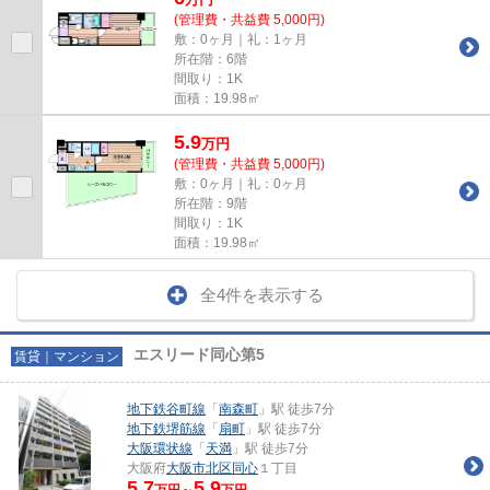
(管理費・共益費 5,000円)
敷：0ヶ月｜礼：1ヶ月
所在階：6階
間取り：1K
面積：19.98㎡
5.9
万
円
(管理費・共益費 5,000円)
敷：0ヶ月｜礼：0ヶ月
所在階：9階
間取り：1K
面積：19.98㎡
全4件を表示する
エスリード同心第5
賃貸｜マンション
地下鉄谷町線
「
南森町
」駅 徒歩7分
地下鉄堺筋線
「
扇町
」駅 徒歩7分
大阪環状線
「
天満
」駅 徒歩7分
大阪府
大阪市北区
同心
１丁目
5.7
5.9
万円～
万円