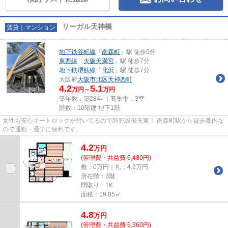
リーガル天神橋
賃貸｜マンション
地下鉄谷町線
「
南森町
」駅 徒歩5分
東西線
「
大阪天満宮
」駅 徒歩7分
地下鉄堺筋線
「
北浜
」駅 徒歩7分
大阪府
大阪市北区
天神西町
4.2
5.1
万円～
万円
築年数：築28年 ｜募集中：
3室
階数：10階建 地下1階
女性も安心オートロックが付いてるので防犯設備充実！ 南森町駅から徒歩圏内な
ので通勤・通学に便利です。
4.2
万
円
(管理費・共益費 6,480円)
敷：0万円｜礼：4.2万円
所在階：3階
間取り：1K
面積：19.85㎡
4.8
万
円
(管理費・共益費 6,360円)