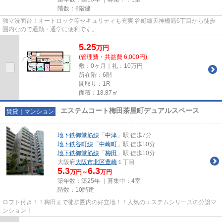
階数：8階建
独立洗面台！オートロック等セキュリティも充実 谷町線天神橋筋6丁目から徒歩
圏内なので通勤・通学に便利です。
5.25
万
円
(管理費・共益費 6,000円)
敷：0ヶ月｜礼：10万円
所在階：6階
間取り：1R
面積：18.87㎡
エステムコート梅田茶屋町デュアルスペース
賃貸｜マンション
地下鉄御堂筋線
「
中津
」駅 徒歩7分
地下鉄谷町線
「
中崎町
」駅 徒歩10分
地下鉄御堂筋線
「
梅田
」駅 徒歩10分
大阪府
大阪市北区
豊崎
１丁目
5.3
6.3
万円～
万円
築年数：築25年 ｜募集中：
4室
階数：10階建
ロフト付き！！梅田まで徒歩圏内の好立地！！人気のエステムシリーズの分譲マ
ンション！