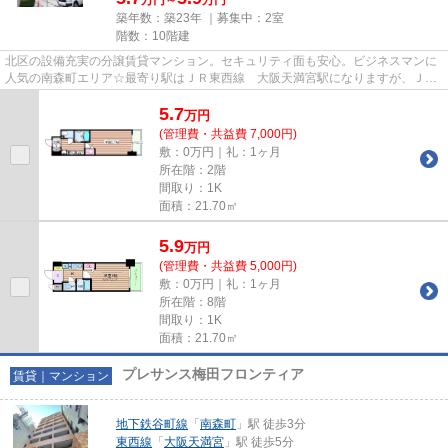
築年数：築23年 ｜募集中：
2室
階数：10階建
北区の設備充実の分譲賃貸マンション。セキュリティ面も安心。ビジネスマンに
人気の南森町エリア☆最寄り駅はＪＲ東西線 大阪天満宮駅になりますが、ＪＲ
環状線 天満駅も徒歩圏内です...
5.7
万
円
(管理費・共益費 7,000円)
敷：0万円｜礼：1ヶ月
所在階：2階
間取り：1K
面積：21.70㎡
5.9
万
円
(管理費・共益費 5,000円)
敷：0万円｜礼：1ヶ月
所在階：8階
間取り：1K
面積：21.70㎡
プレサンス梅田フロンティア
賃貸｜マンション
地下鉄谷町線
「
南森町
」駅 徒歩3分
東西線
「
大阪天満宮
」駅 徒歩5分