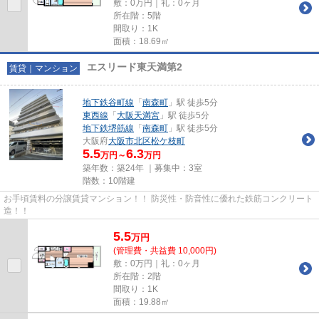
敷：0万円｜礼：0ヶ月
所在階：5階
間取り：1K
面積：18.69㎡
エスリード東天満第2
賃貸｜マンション
地下鉄谷町線
「
南森町
」駅 徒歩5分
東西線
「
大阪天満宮
」駅 徒歩5分
地下鉄堺筋線
「
南森町
」駅 徒歩5分
大阪府
大阪市北区
松ケ枝町
5.5
6.3
万円～
万円
築年数：築24年 ｜募集中：
3室
階数：10階建
お手頃賃料の分譲賃貸マンション！！ 防災性・防音性に優れた鉄筋コンクリート
造！！
5.5
万
円
(管理費・共益費 10,000円)
敷：0万円｜礼：0ヶ月
所在階：2階
間取り：1K
面積：19.88㎡