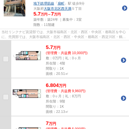
地下鉄堺筋線
「
扇町
」駅 徒歩9分
大阪府
大阪市北区
西天満
５丁目
5.7
7
万円～
万円
築年数：築24年 ｜募集中：
3室
階数：11階建
当社リンクナビ賃貸部では、大阪市福島区・北区・西区・中央区・都島区を中心
に、売買部では、大阪市福島区・北区・西区・中央区・都島区・西淀川区・鶴見
区・城東区・此花区を中心に...
5.7
万
円
(管理費・共益費 10,000円)
敷：0万円｜礼：0ヶ月
所在階：4階
間取り：1K
面積：20.51㎡
6.804
万
円
(管理費・共益費 9,960円)
敷：0ヶ月｜礼：8万円
所在階：9階
間取り：1K
面積：22.13㎡
7
万
円
(管理費・共益費 5,000円)