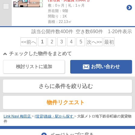
敷：0ヶ月｜礼：1ヶ月
所在階：9階
間取り：1K
面積：22.13㎡
該当公開件数
400
件 空き数
690
件
1-20
件表示
1
2
3
4
5
<<前へ
次へ>>
最初
チェックした物件をまとめて
検討リストに追加
お問い合わせ
さらに条件を絞り込む
物件リクエスト
Link Navi 梅田店
>
(賃貸)路線・駅から探す
>
大阪メトロ地下鉄谷町線の賃貸物
件
ページトップに戻る