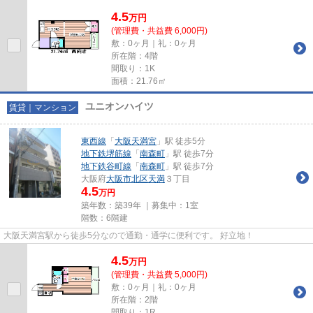
4.5
万
円
(管理費・共益費 6,000円)
敷：0ヶ月｜礼：0ヶ月
所在階：4階
間取り：1K
面積：21.76㎡
ユニオンハイツ
賃貸｜マンション
東西線
「
大阪天満宮
」駅 徒歩5分
地下鉄堺筋線
「
南森町
」駅 徒歩7分
地下鉄谷町線
「
南森町
」駅 徒歩7分
大阪府
大阪市北区
天満
３丁目
4.5
万円
築年数：築39年 ｜募集中：
1室
階数：6階建
大阪天満宮駅から徒歩5分なので通勤・通学に便利です。 好立地！
4.5
万
円
(管理費・共益費 5,000円)
敷：0ヶ月｜礼：0ヶ月
所在階：2階
間取り：1R