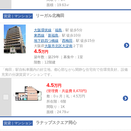
面積：19.63㎡
リーガル北梅田
賃貸｜マンション
大阪環状線
「
福島
」駅 徒歩5分
東西線
「
新福島
」駅 徒歩10分
地下鉄四つ橋線
「
西梅田
」駅 徒歩15分
大阪府
大阪市北区
大淀南
２丁目
4.5
万円
築年数：築29年 ｜募集中：
1室
階数：12階建
「梅田」駅自転車圏内の好立地。都心部ながら閑静な住宅街で住環境良好。設備
充実の分譲賃貸マンションです。
4.5
万
円
(管理費・共益費 8,470円)
敷：0ヶ月｜礼：4.5万円
所在階：6階
間取り：1K
面積：24.79㎡
ラナップスクエア同心
賃貸｜マンション