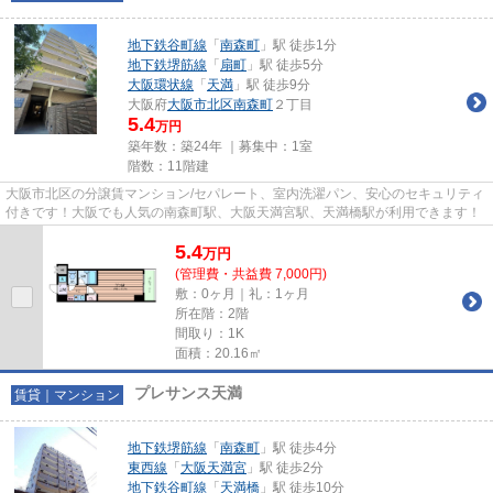
地下鉄谷町線
「
南森町
」駅 徒歩1分
地下鉄堺筋線
「
扇町
」駅 徒歩5分
大阪環状線
「
天満
」駅 徒歩9分
大阪府
大阪市北区
南森町
２丁目
5.4
万円
築年数：築24年 ｜募集中：
1室
階数：11階建
大阪市北区の分譲賃マンション/セパレート、室内洗濯パン、安心のセキュリティ
付きです！大阪でも人気の南森町駅、大阪天満宮駅、天満橋駅が利用できます！
5.4
万
円
(管理費・共益費 7,000円)
敷：0ヶ月｜礼：1ヶ月
所在階：2階
間取り：1K
面積：20.16㎡
プレサンス天満
賃貸｜マンション
地下鉄堺筋線
「
南森町
」駅 徒歩4分
東西線
「
大阪天満宮
」駅 徒歩2分
地下鉄谷町線
「
天満橋
」駅 徒歩10分