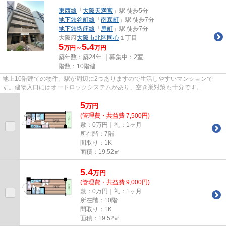
東西線
「
大阪天満宮
」駅 徒歩5分
地下鉄谷町線
「
南森町
」駅 徒歩7分
地下鉄堺筋線
「
扇町
」駅 徒歩7分
大阪府
大阪市北区
同心
１丁目
5
5.4
万円～
万円
築年数：築24年 ｜募集中：
2室
階数：10階建
地上10階建ての物件。駅が周辺に2つありますので生活しやすいマンションで
す。建物入口にはオートロックシステムがあり、空き巣対策も十分です。
5
万
円
(管理費・共益費 7,500円)
敷：0万円｜礼：1ヶ月
所在階：7階
間取り：1K
面積：19.52㎡
5.4
万
円
(管理費・共益費 9,000円)
敷：0万円｜礼：1ヶ月
所在階：10階
間取り：1K
面積：19.52㎡