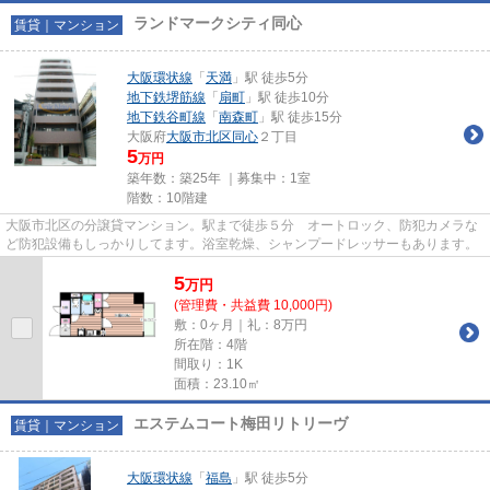
ランドマークシティ同心
賃貸｜マンション
大阪環状線
「
天満
」駅 徒歩5分
地下鉄堺筋線
「
扇町
」駅 徒歩10分
地下鉄谷町線
「
南森町
」駅 徒歩15分
大阪府
大阪市北区
同心
２丁目
5
万円
築年数：築25年 ｜募集中：
1室
階数：10階建
大阪市北区の分譲貸マンション。駅まで徒歩５分 オートロック、防犯カメラな
ど防犯設備もしっかりしてます。浴室乾燥、シャンプードレッサーもあります。
5
万
円
(管理費・共益費 10,000円)
敷：0ヶ月｜礼：8万円
所在階：4階
間取り：1K
面積：23.10㎡
エステムコート梅田リトリーヴ
賃貸｜マンション
大阪環状線
「
福島
」駅 徒歩5分