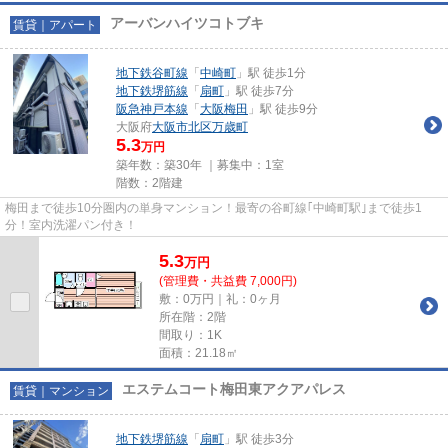
アーバンハイツコトブキ
賃貸｜アパート
地下鉄谷町線
「
中崎町
」駅 徒歩1分
地下鉄堺筋線
「
扇町
」駅 徒歩7分
阪急神戸本線
「
大阪梅田
」駅 徒歩9分
大阪府
大阪市北区
万歳町
5.3
万円
築年数：築30年 ｜募集中：
1室
階数：2階建
梅田まで徒歩10分圏内の単身マンション！最寄の谷町線｢中崎町駅｣まで徒歩1
分！室内洗濯パン付き！
5.3
万
円
(管理費・共益費 7,000円)
敷：0万円｜礼：0ヶ月
所在階：2階
間取り：1K
面積：21.18㎡
エステムコート梅田東アクアパレス
賃貸｜マンション
地下鉄堺筋線
「
扇町
」駅 徒歩3分