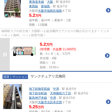
東海道本線
「
大阪
」駅 徒歩9分
東西線
「
新福島
」駅 徒歩7分
大阪府
大阪市福島区
福島
６丁目
5.2
万円
築年数：築24年 ｜募集中：
1室
階数：11階建
福島駅スグの好立地！大阪駅へも徒歩圏内でアクセスの幅が広がります！インタ
ーネット無料。ペット飼育可能！
5.2
万
円
(管理費・共益費 11,000円)
敷：0ヶ月｜礼：5万円
所在階：4階
間取り：1K
面積：18.90㎡
サンクチュアリ北梅田
賃貸｜マンション
地下鉄御堂筋線
「
中津
」駅 徒歩5分
地下鉄谷町線
「
天神橋筋六丁目
」駅 徒歩5分
阪急神戸本線
「
中津
」駅 徒歩15分
大阪府
大阪市北区
本庄西
２丁目
5.25
万円
築年数：築15年 ｜募集中：
1室