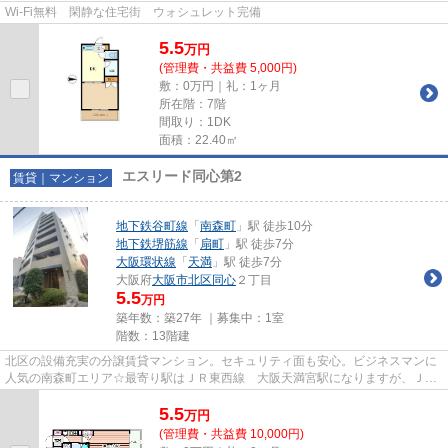
Wi-Fi無料 閑静な住宅街 ウォシュレット完備
5.5
万
円
(管理費・共益費 5,000円)
敷：0万円｜礼：1ヶ月
所在階：7階
間取り：1DK
面積：22.40㎡
エスリード同心第2
賃貸｜マンション
地下鉄谷町線
「
南森町
」駅 徒歩10分
地下鉄堺筋線
「
扇町
」駅 徒歩7分
大阪環状線
「
天満
」駅 徒歩7分
大阪府
大阪市北区
同心
２丁目
5.5
万円
築年数：築27年 ｜募集中：
1室
階数：13階建
北区の設備充実の分譲賃貸マンション。セキュリティ面も安心。ビジネスマンに
人気の南森町エリア☆最寄り駅はＪＲ東西線 大阪天満宮駅になりますが、ＪＲ
環状線 天満駅も徒歩圏内です...
5.5
万
円
(管理費・共益費 10,000円)