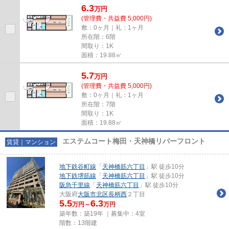
6.3
万
円
(管理費・共益費 5,000円)
敷：0ヶ月｜礼：1ヶ月
所在階：6階
間取り：1K
面積：19.88㎡
5.7
万
円
(管理費・共益費 5,000円)
敷：0ヶ月｜礼：1ヶ月
所在階：7階
間取り：1K
面積：19.88㎡
エステムコート梅田・天神橋リバーフロント
賃貸｜マンション
地下鉄谷町線
「
天神橋筋六丁目
」駅 徒歩10分
地下鉄堺筋線
「
天神橋筋六丁目
」駅 徒歩10分
阪急千里線
「
天神橋筋六丁目
」駅 徒歩10分
大阪府
大阪市北区
長柄西
２丁目
5.5
6.3
万円～
万円
築年数：築19年 ｜募集中：
4室
階数：13階建