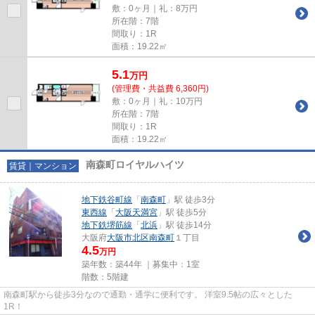
敷：0ヶ月｜礼：8万円
所在階：7階
間取り：1R
面積：19.22㎡
5.1
万
円
(管理費・共益費 6,360円)
敷：0ヶ月｜礼：10万円
所在階：7階
間取り：1R
面積：19.22㎡
南森町ロイヤルハイツ
賃貸｜マンション
地下鉄谷町線
「
南森町
」駅 徒歩3分
東西線
「
大阪天満宮
」駅 徒歩5分
地下鉄堺筋線
「
北浜
」駅 徒歩14分
大阪府
大阪市北区
南森町
１丁目
4.5
万円
築年数：築44年 ｜募集中：
1室
階数：5階建
南森町駅から徒歩3分なので通勤・通学に便利です。 洋室9.5帖の広々とした
1R！