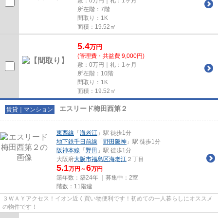
敷：0万円｜礼：1ヶ月
所在階：7階
間取り：1K
面積：19.52㎡
5.4
万
円
(管理費・共益費 9,000円)
敷：0万円｜礼：1ヶ月
所在階：10階
間取り：1K
面積：19.52㎡
エスリード梅田西第２
賃貸｜マンション
東西線
「
海老江
」駅 徒歩1分
地下鉄千日前線
「
野田阪神
」駅 徒歩1分
阪神本線
「
野田
」駅 徒歩1分
大阪府
大阪市福島区
海老江
２丁目
5.1
6
万円～
万円
築年数：築24年 ｜募集中：
2室
階数：11階建
３ＷＡＹアクセス！イオン近く買い物便利です！初めての一人暮らしにオススメ
の物件です！