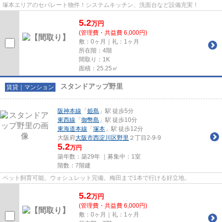
塚本エリアのセパレート物件！システムキッチン、洗面台など設備充実！
5.2
万
円
(管理費・共益費 6,000円)
敷：0ヶ月｜礼：1ヶ月
所在階：4階
間取り：1K
面積：25.25㎡
スタンドアップ野里
賃貸｜マンション
阪神本線
「
姫島
」駅 徒歩5分
東西線
「
御幣島
」駅 徒歩10分
東海道本線
「
塚本
」駅 徒歩12分
大阪府
大阪市西淀川区
野里
２丁目2-9-9
5.2
万円
築年数：築29年 ｜募集中：
1室
階数：7階建
ペット飼育可能。ウォシュレット完備。梅田まで1本で行ける好立地。
5.2
万
円
(管理費・共益費 6,000円)
敷：0ヶ月｜礼：1ヶ月