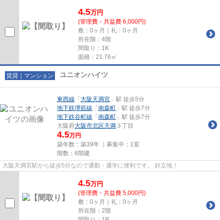
4.5
万
円
(管理費・共益費 6,000円)
敷：0ヶ月｜礼：0ヶ月
所在階：4階
間取り：1K
面積：21.76㎡
ユニオンハイツ
賃貸｜マンション
東西線
「
大阪天満宮
」駅 徒歩5分
地下鉄堺筋線
「
南森町
」駅 徒歩7分
地下鉄谷町線
「
南森町
」駅 徒歩7分
大阪府
大阪市北区
天満
３丁目
4.5
万円
築年数：築39年 ｜募集中：
1室
階数：6階建
大阪天満宮駅から徒歩5分なので通勤・通学に便利です。 好立地！
4.5
万
円
(管理費・共益費 5,000円)
敷：0ヶ月｜礼：0ヶ月
所在階：2階
間取り：1R