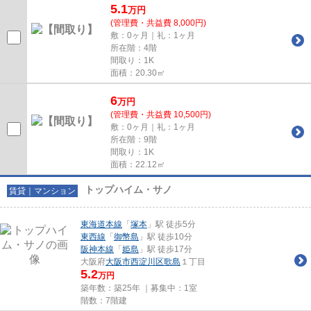
5.1
万
円
(管理費・共益費 8,000円)
敷：0ヶ月｜礼：1ヶ月
所在階：4階
間取り：1K
面積：20.30㎡
6
万
円
(管理費・共益費 10,500円)
敷：0ヶ月｜礼：1ヶ月
所在階：9階
間取り：1K
面積：22.12㎡
トップハイム・サノ
賃貸｜マンション
東海道本線
「
塚本
」駅 徒歩5分
東西線
「
御幣島
」駅 徒歩10分
阪神本線
「
姫島
」駅 徒歩17分
大阪府
大阪市西淀川区
歌島
１丁目
5.2
万円
築年数：築25年 ｜募集中：
1室
階数：7階建