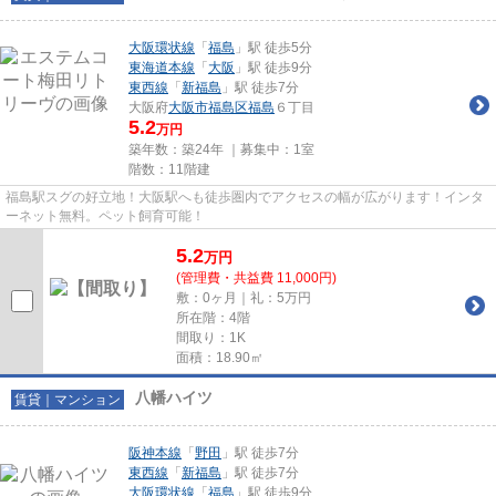
大阪環状線
「
福島
」駅 徒歩5分
東海道本線
「
大阪
」駅 徒歩9分
東西線
「
新福島
」駅 徒歩7分
大阪府
大阪市福島区
福島
６丁目
5.2
万円
築年数：築24年 ｜募集中：
1室
階数：11階建
福島駅スグの好立地！大阪駅へも徒歩圏内でアクセスの幅が広がります！インタ
ーネット無料。ペット飼育可能！
5.2
万
円
(管理費・共益費 11,000円)
敷：0ヶ月｜礼：5万円
所在階：4階
間取り：1K
面積：18.90㎡
八幡ハイツ
賃貸｜マンション
阪神本線
「
野田
」駅 徒歩7分
東西線
「
新福島
」駅 徒歩7分
大阪環状線
「
福島
」駅 徒歩9分