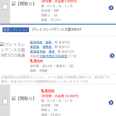
(管理費・共益費 5,000円)
敷：0ヶ月｜礼：1ヶ月
所在階：4階
間取り：1K
面積：25.20㎡
グレイスレジデンス大阪WEST
賃貸｜マンション
阪神本線
「
姫島
」駅 徒歩5分
東西線
「
御幣島
」駅 徒歩7分
東海道本線
「
塚本
」駅 徒歩13分
大阪府
大阪市西淀川区
姫里
２丁目
5.5
万円
築年数：築11年 ｜募集中：
1室
階数：9階建
設備充実の分譲賃貸マンション。オール電化で光熱費も節約でき、経済的です。
敷金・礼金ゼロですので初期費用を抑えたい方にオススメです。
5.5
万
円
(管理費・共益費 10,000円)
敷：0ヶ月｜礼：1ヶ月
所在階：7階
間取り：1K
面積：24.00㎡