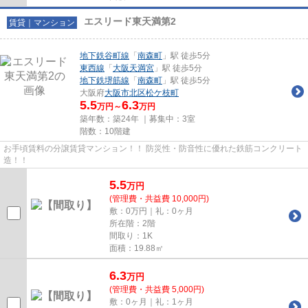
エスリード東天満第2
賃貸｜マンション
地下鉄谷町線
「
南森町
」駅 徒歩5分
東西線
「
大阪天満宮
」駅 徒歩5分
地下鉄堺筋線
「
南森町
」駅 徒歩5分
大阪府
大阪市北区
松ケ枝町
5.5
6.3
万円～
万円
築年数：築24年 ｜募集中：
3室
階数：10階建
お手頃賃料の分譲賃貸マンション！！ 防災性・防音性に優れた鉄筋コンクリート
造！！
5.5
万
円
(管理費・共益費 10,000円)
敷：0万円｜礼：0ヶ月
所在階：2階
間取り：1K
面積：19.88㎡
6.3
万
円
(管理費・共益費 5,000円)
敷：0ヶ月｜礼：1ヶ月