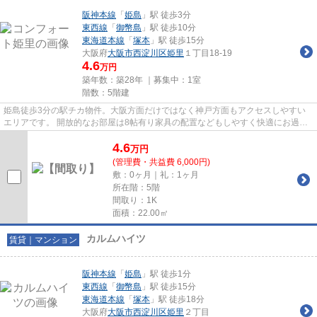
阪神本線
「
姫島
」駅 徒歩3分
東西線
「
御幣島
」駅 徒歩10分
東海道本線
「
塚本
」駅 徒歩15分
大阪府
大阪市西淀川区
姫里
１丁目18-19
4.6
万円
築年数：築28年 ｜募集中：
1室
階数：5階建
姫島徒歩3分の駅チカ物件。大阪方面だけではなく神戸方面もアクセスしやすい
エリアです。 開放的なお部屋は8帖有り家具の配置などもしやすく快適にお過ご
し頂けます。
4.6
万
円
(管理費・共益費 6,000円)
敷：0ヶ月｜礼：1ヶ月
所在階：5階
間取り：1K
面積：22.00㎡
カルムハイツ
賃貸｜マンション
阪神本線
「
姫島
」駅 徒歩1分
東西線
「
御幣島
」駅 徒歩15分
東海道本線
「
塚本
」駅 徒歩18分
大阪府
大阪市西淀川区
姫里
２丁目