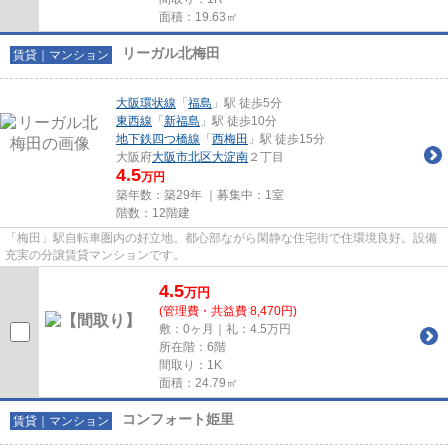
面積：19.63㎡
リーガル北梅田
賃貸｜マンション
大阪環状線
「
福島
」駅 徒歩5分
東西線
「
新福島
」駅 徒歩10分
地下鉄四つ橋線
「
西梅田
」駅 徒歩15分
大阪府
大阪市北区
大淀南
２丁目
4.5
万円
築年数：築29年 ｜募集中：
1室
階数：12階建
「梅田」駅自転車圏内の好立地。都心部ながら閑静な住宅街で住環境良好。設備
充実の分譲賃貸マンションです。
4.5
万
円
(管理費・共益費 8,470円)
敷：0ヶ月｜礼：4.5万円
所在階：6階
間取り：1K
面積：24.79㎡
コンフォート姫里
賃貸｜マンション