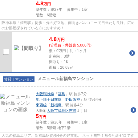
4.8
万円
築年数：築27年 ｜募集中：
1室
階数：6階建
阪神本線「姫島駅」徒歩１分の好立地。南向きバルコニーで日当たり良好。広め
のお部屋探されている方におすすめ！
4.8
万
円
(管理費・共益費 5,000円)
敷：0万円｜礼：1ヶ月
所在階：3階
間取り：1K
面積：26.68㎡
メニュール新福島マンション
賃貸｜マンション
大阪環状線
「
福島
」駅 徒歩7分
地下鉄千日前線
「
野田阪神
」駅 徒歩4分
東西線
「
新福島
」駅 徒歩4分
大阪府
大阪市福島区
吉野
１丁目
5
万円
築年数：築26年 ｜募集中：
1室
階数：5階建 地下1階
人気の福島エリア。新福島駅徒歩4分の好立地。 ネット無料！敷金礼金ゼロです