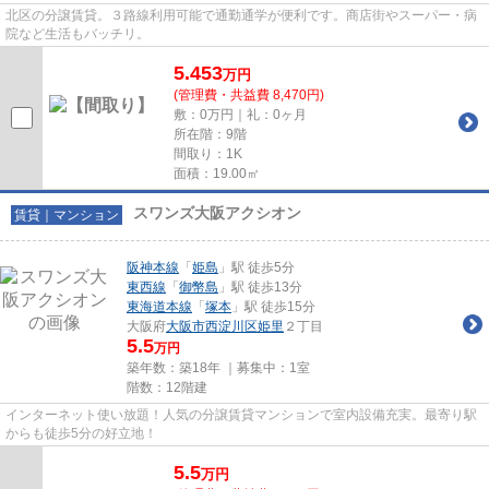
北区の分譲賃貸。３路線利用可能で通勤通学が便利です。商店街やスーパー・病
院など生活もバッチリ。
5.453
万
円
(管理費・共益費 8,470円)
敷：0万円｜礼：0ヶ月
所在階：9階
間取り：1K
面積：19.00㎡
スワンズ大阪アクシオン
賃貸｜マンション
阪神本線
「
姫島
」駅 徒歩5分
東西線
「
御幣島
」駅 徒歩13分
東海道本線
「
塚本
」駅 徒歩15分
大阪府
大阪市西淀川区
姫里
２丁目
5.5
万円
築年数：築18年 ｜募集中：
1室
階数：12階建
インターネット使い放題！人気の分譲賃貸マンションで室内設備充実。最寄り駅
からも徒歩5分の好立地！
5.5
万
円