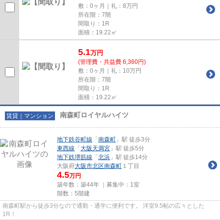
敷：0ヶ月｜礼：8万円
所在階：7階
間取り：1R
面積：19.22㎡
5.1
万
円
(管理費・共益費 6,360円)
敷：0ヶ月｜礼：10万円
所在階：7階
間取り：1R
面積：19.22㎡
南森町ロイヤルハイツ
賃貸｜マンション
地下鉄谷町線
「
南森町
」駅 徒歩3分
東西線
「
大阪天満宮
」駅 徒歩5分
地下鉄堺筋線
「
北浜
」駅 徒歩14分
大阪府
大阪市北区
南森町
１丁目
4.5
万円
築年数：築44年 ｜募集中：
1室
階数：5階建
南森町駅から徒歩3分なので通勤・通学に便利です。 洋室9.5帖の広々とした
1R！