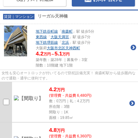
リーガル天神橋
賃貸｜マンション
地下鉄谷町線
「
南森町
」駅 徒歩5分
東西線
「
大阪天満宮
」駅 徒歩7分
地下鉄堺筋線
「
北浜
」駅 徒歩7分
大阪府
大阪市北区
天神西町
4.2
5.1
万円～
万円
築年数：築28年 ｜募集中：
3室
階数：10階建 地下1階
女性も安心オートロックが付いてるので防犯設備充実！ 南森町駅から徒歩圏内な
ので通勤・通学に便利です。
4.2
万
円
(管理費・共益費 6,480円)
敷：0万円｜礼：4.2万円
所在階：3階
間取り：1K
面積：19.85㎡
4.8
万
円
(管理費・共益費 6,360円)