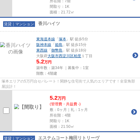
所在階：7階
間取り：1K
面積：21.72㎡
香川ハイツ
賃貸｜マンション
東海道本線
「
塚本
」駅 徒歩5分
阪神本線
「
姫島
」駅 徒歩15分
東西線
「
御幣島
」駅 徒歩18分
大阪府
大阪市西淀川区
柏里
１丁目
5.2
万円
築年数：築34年 ｜募集中：
1室
階数：4階建
塚本エリアの5万円台セパレート！閑静な住宅街で人気のエリアです！全室角部
屋設計！
5.2
万
円
(管理費・共益費 -)
敷：0ヶ月｜礼：1ヶ月
所在階：4階
間取り：1K
面積：21.50㎡
エステムコート梅田リトリーヴ
賃貸｜マンション