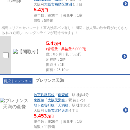
大阪府
大阪市福島区
鷺洲
１丁目
5.4
万円
築年数：築30年 ｜募集中：
1室
階数：5階建
福島エリアのセパレート！室内洗濯パン有り！ 周辺には人気の飲食店がたくさん
あるので楽しいシングルライフが期待出来ます！
5.4
万
円
(管理費・共益費 6,000円)
敷：0ヶ月｜礼：5万円
所在階：2階
間取り：1K
面積：25.10㎡
プレサンス天満
賃貸｜マンション
地下鉄堺筋線
「
南森町
」駅 徒歩4分
東西線
「
大阪天満宮
」駅 徒歩2分
地下鉄谷町線
「
天満橋
」駅 徒歩10分
大阪府
大阪市北区
天満
４丁目
5.453
万円
築年数：築26年 ｜募集中：
1室
階数：11階建