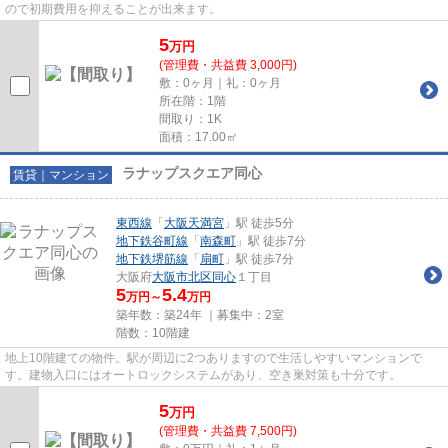
ので初期費用を抑えることが出来ます。
5
万
円
(管理費・共益費 3,000円)
敷：0ヶ月｜礼：0ヶ月
所在階：1階
間取り：1K
面積：17.00㎡
ラナップスクエア同心
賃貸｜マンション
東西線
「
大阪天満宮
」駅 徒歩5分
地下鉄谷町線
「
南森町
」駅 徒歩7分
地下鉄堺筋線
「
扇町
」駅 徒歩7分
大阪府
大阪市北区
同心
１丁目
5
5.4
万円～
万円
築年数：築24年 ｜募集中：
2室
階数：10階建
地上10階建ての物件。駅が周辺に2つありますので生活しやすいマンションで
す。建物入口にはオートロックシステムがあり、空き巣対策も十分です。
5
万
円
(管理費・共益費 7,500円)