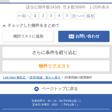
該当公開件数
243
件 空き数
369
件
1-20
件表示
1
2
3
4
5
<<前へ
次へ>>
最初
チェックした物件をまとめて
検討リストに追加
お問い合わせ
さらに条件を絞り込む
物件リクエスト
Link Navi 梅田店
>
(賃貸)路線・駅から探す
>
JR東西線の賃貸物件
ページトップに戻る
営業時間:9：30～19：00(予約時は除く)
定休日:水曜日（祝日・ご予約は除く）