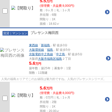
5.5
万
円
(管理費・共益費 8,000円)
敷：0ヶ月｜礼：1ヶ月
所在階：6階
間取り：1K
面積：18.82㎡
プレサンス梅田西
賃貸｜マンション
東西線
「
新福島
」駅 徒歩3分
大阪環状線
「
福島
」駅 徒歩5分
京阪電鉄中之島線
「
中之島
」駅 徒歩5分
大阪府
大阪市福島区
福島
２丁目
5.6
万円
築年数：築25年 ｜募集中：
1室
階数：11階建
人気の福島エリアでこのお値段は魅力的ですね。人気のプレサンスシリーズ。
5.6
万
円
(管理費・共益費 8,000円)
敷：0万円｜礼：1ヶ月
所在階：2階
間取り：1K
面積：20.00㎡