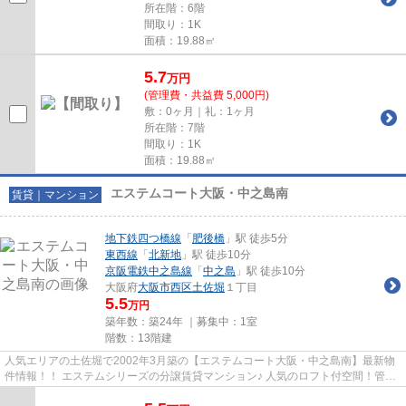
所在階：6階
間取り：1K
面積：19.88㎡
5.7
万
円
(管理費・共益費 5,000円)
敷：0ヶ月｜礼：1ヶ月
所在階：7階
間取り：1K
面積：19.88㎡
エステムコート大阪・中之島南
賃貸｜マンション
地下鉄四つ橋線
「
肥後橋
」駅 徒歩5分
東西線
「
北新地
」駅 徒歩10分
京阪電鉄中之島線
「
中之島
」駅 徒歩10分
大阪府
大阪市西区
土佐堀
１丁目
5.5
万円
築年数：築24年 ｜募集中：
1室
階数：13階建
人気エリアの土佐堀で2002年3月築の【エステムコート大阪・中之島南】最新物
件情報！！ エステムシリーズの分譲賃貸マンション♪ 人気のロフト付空間！管理
人さんがいるので防犯面でも...