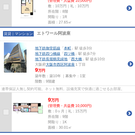
(管理費・共益費 10,000円)
敷：10万円｜礼：10万円
所在階：8階
間取り：1R
面積：27.65㎡
エトワール阿波座
賃貸｜マンション
地下鉄御堂筋線
「
本町
」駅 徒歩3分
地下鉄四つ橋線
「
四ツ橋
」駅 徒歩7分
地下鉄長堀鶴見緑地
「
西大橋
」駅 徒歩10分
大阪府
大阪市西区
阿波座
１丁目
9
万円
築年数：築10年 ｜募集中：
1室
階数：9階建
連帯保証人無し契約可能。ネット無料。設備充実で快適に過ごせるお部屋。
9
万
円
(管理費・共益費 10,000円)
敷：0ヶ月｜礼：15万円
所在階：9階
間取り：1K
面積：30.01㎡