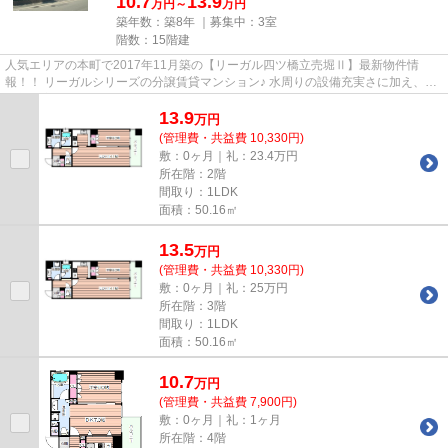
10.7
13.9
万円～
万円
築年数：築8年 ｜募集中：
3室
階数：15階建
人気エリアの本町で2017年11月築の【リーガル四ツ橋立売堀Ⅱ】最新物件情
報！！ リーガルシリーズの分譲賃貸マンション♪ 水周りの設備充実さに加え、共
用部（宅配BOX等）の設備も十分備...
13.9
万
円
(管理費・共益費 10,330円)
敷：0ヶ月｜礼：23.4万円
所在階：2階
間取り：1LDK
面積：50.16㎡
13.5
万
円
(管理費・共益費 10,330円)
敷：0ヶ月｜礼：25万円
所在階：3階
間取り：1LDK
面積：50.16㎡
10.7
万
円
(管理費・共益費 7,900円)
敷：0ヶ月｜礼：1ヶ月
所在階：4階