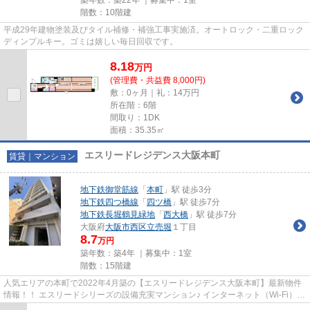
階数：10階建
平成29年建物塗装及びタイル補修・補強工事実施済。オートロック・二重ロック
ディンプルキー。ゴミは嬉しい毎日回収です。
8.18
万
円
(管理費・共益費 8,000円)
敷：0ヶ月｜礼：14万円
所在階：6階
間取り：1DK
面積：35.35㎡
エスリードレジデンス大阪本町
賃貸｜マンション
地下鉄御堂筋線
「
本町
」駅 徒歩3分
地下鉄四つ橋線
「
四ツ橋
」駅 徒歩7分
地下鉄長堀鶴見緑地
「
西大橋
」駅 徒歩7分
大阪府
大阪市西区
立売堀
１丁目
8.7
万円
築年数：築4年 ｜募集中：
1室
階数：15階建
人気エリアの本町で2022年4月築の【エスリードレジデンス大阪本町】最新物件
情報！！ エスリードシリーズの設備充実マンション♪ インターネット（Wi-Fi）無
料！！ペット（犬・猫）飼育...