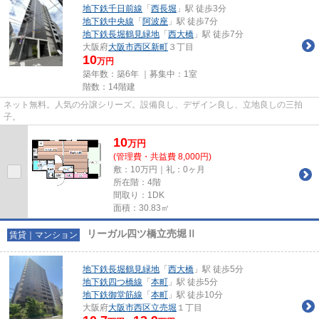
地下鉄千日前線
「
西長堀
」駅 徒歩3分
地下鉄中央線
「
阿波座
」駅 徒歩7分
地下鉄長堀鶴見緑地
「
西大橋
」駅 徒歩7分
大阪府
大阪市西区
新町
３丁目
10
万円
築年数：築6年 ｜募集中：
1室
階数：14階建
ネット無料。人気の分譲シリーズ。設備良し、デザイン良し、立地良しの三拍
子。
10
万
円
(管理費・共益費 8,000円)
敷：10万円｜礼：0ヶ月
所在階：4階
間取り：1DK
面積：30.83㎡
リーガル四ツ橋立売堀Ⅱ
賃貸｜マンション
地下鉄長堀鶴見緑地
「
西大橋
」駅 徒歩5分
地下鉄四つ橋線
「
本町
」駅 徒歩5分
地下鉄御堂筋線
「
本町
」駅 徒歩10分
大阪府
大阪市西区
立売堀
１丁目