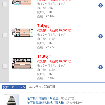
敷：0ヶ月｜礼：1ヶ月
所在階：8階
間取り：1K
面積：27.10㎡
7.4
万
円
(管理費・共益費 10,000円)
敷：0ヶ月｜礼：1ヶ月
所在階：11階
間取り：1R
面積：22.27㎡
11.5
万
円
(管理費・共益費 10,000円)
敷：0ヶ月｜礼：1ヶ月
所在階：11階
間取り：1K
面積：37.48㎡
エスライズ京町堀
賃貸｜マンション
地下鉄千日前線
「
阿波座
」駅 徒歩7分
地下鉄長堀鶴見緑地
「
西大橋
」駅 徒歩12分