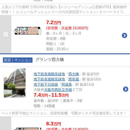
人気エリアの新町で2013年3月築の【レジュールアッシュ心斎橋VITA】最新物件
情報！！ レジュールアッシュシリーズの分譲賃貸マンション♪ スーパーライフが
徒歩圏内！浴室乾燥機あり！...
7.2
万
円
(管理費・共益費 10,000円)
敷：0ヶ月｜礼：2ヶ月
所在階：8階
間取り：1K
面積：25.95㎡
グランツ西大橋
賃貸｜マンション
地下鉄長堀鶴見緑地
「
西大橋
」駅 徒歩5分
地下鉄長堀鶴見緑地
「
西長堀
」駅 徒歩10分
地下鉄千日前線
「
阿波座
」駅 徒歩11分
大阪府
大阪市西区
立売堀
２丁目
7.4
11.5
万円～
万円
築年数：築18年 ｜募集中：
3室
階数：14階建
ペット飼育可能なマンション。浴室乾燥機、宅配ボックス等設備充実してます！
8.3
万
円
(管理費・共益費 10,000円)