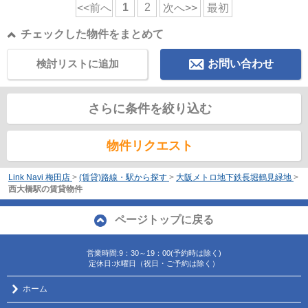
1
2
<<前へ
次へ>>
最初
チェックした物件をまとめて
検討リストに追加
お問い合わせ
さらに条件を絞り込む
物件リクエスト
Link Navi 梅田店
>
(賃貸)路線・駅から探す
>
大阪メトロ地下鉄長堀鶴見緑地
>
西大橋駅の賃貸物件
ページトップに戻る
営業時間:9：30～19：00(予約時は除く)
定休日:水曜日（祝日・ご予約は除く）
ホーム