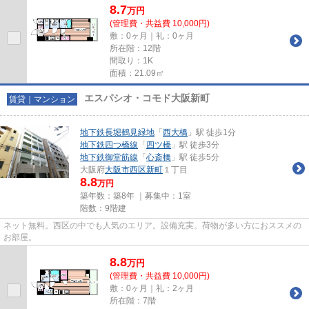
8.7
万
円
(管理費・共益費 10,000円)
敷：0ヶ月｜礼：0ヶ月
所在階：12階
間取り：1K
面積：21.09㎡
エスパシオ・コモド大阪新町
賃貸｜マンション
地下鉄長堀鶴見緑地
「
西大橋
」駅 徒歩1分
地下鉄四つ橋線
「
四ツ橋
」駅 徒歩3分
地下鉄御堂筋線
「
心斎橋
」駅 徒歩5分
大阪府
大阪市西区
新町
１丁目
8.8
万円
築年数：築8年 ｜募集中：
1室
階数：9階建
ネット無料。西区の中でも人気のエリア。設備充実。荷物が多い方におススメの
お部屋。
8.8
万
円
(管理費・共益費 10,000円)
敷：0ヶ月｜礼：2ヶ月
所在階：7階