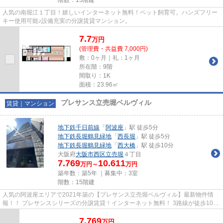
人気の南堀江１丁目！嬉しいインターネット無料！ペット飼育可。ハンズフリー
キー使用可能♪設備充実の分譲賃貸マンション。
7.7
万
円
(管理費・共益費 7,000円)
敷：0ヶ月｜礼：1ヶ月
所在階：9階
間取り：1K
面積：23.96㎡
プレサンス立売堀ベルヴィル
賃貸｜マンション
地下鉄千日前線
「
阿波座
」駅 徒歩5分
地下鉄長堀鶴見緑地
「
西長堀
」駅 徒歩5分
地下鉄長堀鶴見緑地
「
西大橋
」駅 徒歩10分
大阪府
大阪市西区
立売堀
４丁目
7.769
10.611
万円～
万円
築年数：築5年 ｜募集中：
3室
階数：15階建
人気の阿波座エリアで2021年築の【プレサンス立売堀ベルヴィル】最新物件情
報！！ プレサンスシリーズの分譲賃貸！インターネット無料！ 3路線が徒歩10分
圏内で通勤通学が非常に便利で...
7.769
万
円