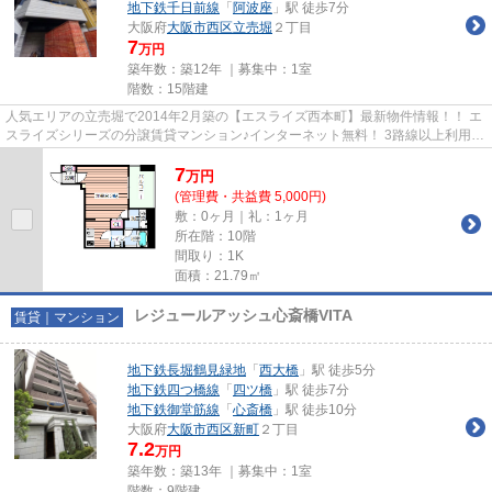
地下鉄千日前線
「
阿波座
」駅 徒歩7分
大阪府
大阪市西区
立売堀
２丁目
7
万円
築年数：築12年 ｜募集中：
1室
階数：15階建
人気エリアの立売堀で2014年2月築の【エスライズ西本町】最新物件情報！！ エ
スライズシリーズの分譲賃貸マンション♪インターネット無料！ 3路線以上利用可
能で通勤通学が便利です！ ...
7
万
円
(管理費・共益費 5,000円)
敷：0ヶ月｜礼：1ヶ月
所在階：10階
間取り：1K
面積：21.79㎡
レジュールアッシュ心斎橋VITA
賃貸｜マンション
地下鉄長堀鶴見緑地
「
西大橋
」駅 徒歩5分
地下鉄四つ橋線
「
四ツ橋
」駅 徒歩7分
地下鉄御堂筋線
「
心斎橋
」駅 徒歩10分
大阪府
大阪市西区
新町
２丁目
7.2
万円
築年数：築13年 ｜募集中：
1室
階数：9階建