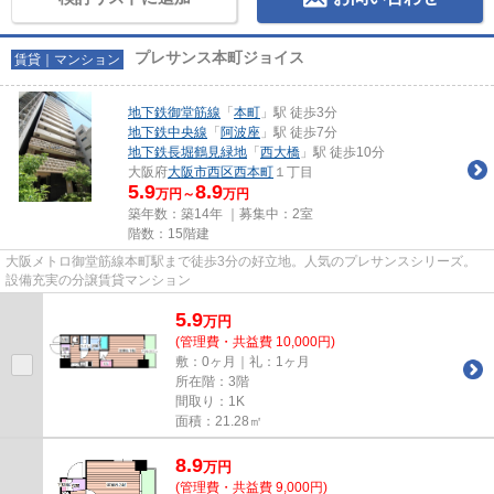
プレサンス本町ジョイス
賃貸｜マンション
地下鉄御堂筋線
「
本町
」駅 徒歩3分
地下鉄中央線
「
阿波座
」駅 徒歩7分
地下鉄長堀鶴見緑地
「
西大橋
」駅 徒歩10分
大阪府
大阪市西区
西本町
１丁目
5.9
8.9
万円～
万円
築年数：築14年 ｜募集中：
2室
階数：15階建
大阪メトロ御堂筋線本町駅まで徒歩3分の好立地。人気のプレサンスシリーズ。
設備充実の分譲賃貸マンション
5.9
万
円
(管理費・共益費 10,000円)
敷：0ヶ月｜礼：1ヶ月
所在階：3階
間取り：1K
面積：21.28㎡
8.9
万
円
(管理費・共益費 9,000円)