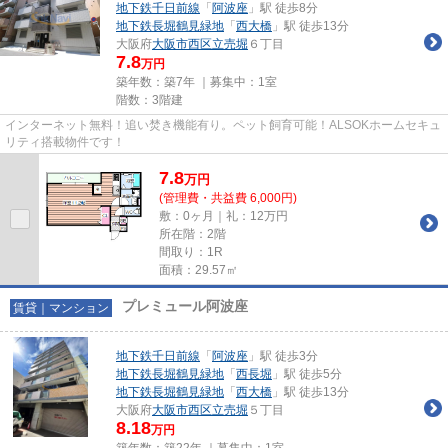
地下鉄千日前線
「
阿波座
」駅 徒歩8分
地下鉄長堀鶴見緑地
「
西大橋
」駅 徒歩13分
大阪府
大阪市西区
立売堀
６丁目
7.8
万円
築年数：築7年 ｜募集中：
1室
階数：3階建
インターネット無料！追い焚き機能有り。ペット飼育可能！ALSOKホームセキュ
リティ搭載物件です！
7.8
万
円
(管理費・共益費 6,000円)
敷：0ヶ月｜礼：12万円
所在階：2階
間取り：1R
面積：29.57㎡
プレミュール阿波座
賃貸｜マンション
地下鉄千日前線
「
阿波座
」駅 徒歩3分
地下鉄長堀鶴見緑地
「
西長堀
」駅 徒歩5分
地下鉄長堀鶴見緑地
「
西大橋
」駅 徒歩13分
大阪府
大阪市西区
立売堀
５丁目
8.18
万円
築年数：築22年 ｜募集中：
1室