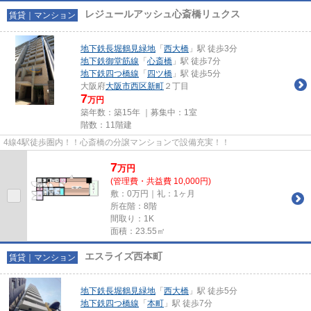
レジュールアッシュ心斎橋リュクス
賃貸｜マンション
地下鉄長堀鶴見緑地
「
西大橋
」駅 徒歩3分
地下鉄御堂筋線
「
心斎橋
」駅 徒歩7分
地下鉄四つ橋線
「
四ツ橋
」駅 徒歩5分
大阪府
大阪市西区
新町
２丁目
7
万円
築年数：築15年 ｜募集中：
1室
階数：11階建
4線4駅徒歩圏内！！心斎橋の分譲マンションで設備充実！！
7
万
円
(管理費・共益費 10,000円)
敷：0万円｜礼：1ヶ月
所在階：8階
間取り：1K
面積：23.55㎡
エスライズ西本町
賃貸｜マンション
地下鉄長堀鶴見緑地
「
西大橋
」駅 徒歩5分
地下鉄四つ橋線
「
本町
」駅 徒歩7分