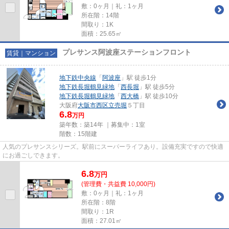
敷：0ヶ月｜礼：1ヶ月
所在階：14階
間取り：1K
面積：25.65㎡
プレサンス阿波座ステーションフロント
賃貸｜マンション
地下鉄中央線
「
阿波座
」駅 徒歩1分
地下鉄長堀鶴見緑地
「
西長堀
」駅 徒歩5分
地下鉄長堀鶴見緑地
「
西大橋
」駅 徒歩10分
大阪府
大阪市西区
立売堀
５丁目
6.8
万円
築年数：築14年 ｜募集中：
1室
階数：15階建
人気のプレサンスシリーズ。駅前にスーパーライフあり。設備充実ですので快適
にお過ごしできます。
6.8
万
円
(管理費・共益費 10,000円)
敷：0ヶ月｜礼：1ヶ月
所在階：8階
間取り：1R
面積：27.01㎡