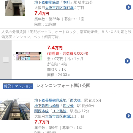
地下鉄御堂筋線
「
本町
」駅 徒歩12分
大阪府
大阪市西区
京町堀
２丁目
7.4
万円
築年数：築25年 ｜募集中：
1室
階数：11階建
人気の分譲賃貸！宅配ボックス、オートロック、浴室乾燥機、ＢＳ･ＣＳ対応と設
備充実マンション。ペット飼育可能。
7.4
万
円
(管理費・共益費 6,000円)
敷：0万円｜礼：1ヶ月
所在階：4階
間取り：1K
面積：24.33㎡
レオンコンフォート堀江公園
賃貸｜マンション
地下鉄長堀鶴見緑地
「
西大橋
」駅 徒歩5分
地下鉄四つ橋線
「
四ツ橋
」駅 徒歩5分
関西本線
「
ＪＲ難波
」駅 徒歩12分
大阪府
大阪市西区
南堀江
１丁目
7.7
万円
築年数：築6年 ｜募集中：
1室
階数：15階建