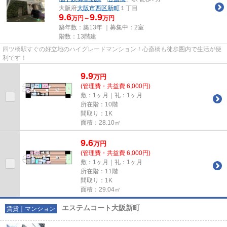
大阪府
大阪市西区
新町
１丁目
9.6
9.9
万円～
万円
築年数：築13年 ｜募集中：
2室
階数：13階建
四ツ橋駅すぐの好立地のハイグレードマンション！心斎橋も徒歩圏内で生活が便
利です！
9.9
万
円
(管理費・共益費 6,000円)
敷：1ヶ月｜礼：1ヶ月
所在階：10階
間取り：1K
面積：28.10㎡
9.6
万
円
(管理費・共益費 6,000円)
敷：1ヶ月｜礼：1ヶ月
所在階：11階
間取り：1K
面積：29.04㎡
エステムコート大阪新町
賃貸｜マンション