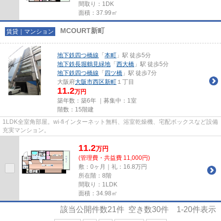
間取り：1DK
面積：37.99㎡
MCOURT新町
賃貸｜マンション
地下鉄四つ橋線
「
本町
」駅 徒歩5分
地下鉄長堀鶴見緑地
「
西大橋
」駅 徒歩5分
地下鉄四つ橋線
「
四ツ橋
」駅 徒歩7分
大阪府
大阪市西区
新町
１丁目
11.2
万円
築年数：築6年 ｜募集中：
1室
階数：15階建
1LDK全室角部屋。wi-fiインターネット無料、浴室乾燥機、宅配ボックスなど設備
充実マンション。
11.2
万
円
(管理費・共益費 11,000円)
敷：0ヶ月｜礼：16.8万円
所在階：8階
間取り：1LDK
面積：34.98㎡
該当公開件数
21
件 空き数
30
件
1-20
件表示