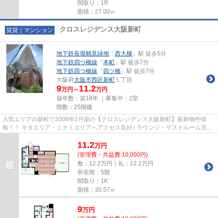
間取り：1R
面積：27.00㎡
クロスレジデンス大阪新町
賃貸｜マンション
地下鉄長堀鶴見緑地
「
西大橋
」駅 徒歩5分
地下鉄四つ橋線
「
本町
」駅 徒歩7分
地下鉄四つ橋線
「
四ツ橋
」駅 徒歩7分
大阪府
大阪市西区
新町
１丁目
9
11.2
万円～
万円
築年数：築18年 ｜募集中：
2室
階数：25階建
人気エリアの新町で2008年2月築の【クロスレジデンス大阪新町】最新物件情
報！！ キタエリア・ミナミエリアへアクセス良好♪ ラウンジ・ゲストルーム完備♪
コンシェルジュあります♪ 物件...
11.2
万
円
(管理費・共益費 10,000円)
敷：12.2万円｜礼：12.2万円
所在階：5階
間取り：1K
面積：35.57㎡
9
万
円