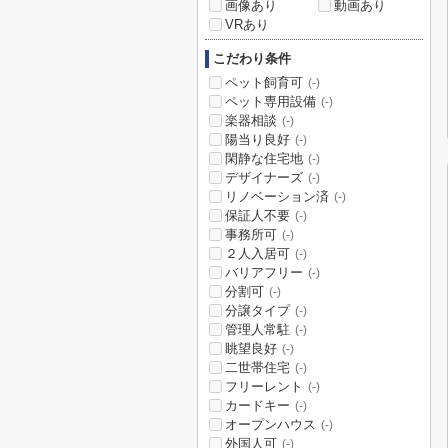
画像あり
動画あり
VRあり
こだわり条件
ペット飼育可
(-)
ペット専用設備
(-)
楽器相談
(-)
陽当り良好
(-)
閑静な住宅地
(-)
デザイナーズ
(-)
リノベーション済
(-)
保証人不要
(-)
事務所可
(-)
２人入居可
(-)
バリアフリー
(-)
分割可
(-)
分譲タイプ
(-)
管理人常駐
(-)
眺望良好
(-)
二世帯住宅
(-)
フリーレント
(-)
カードキー
(-)
オープンハウス
(-)
外国人可
(-)