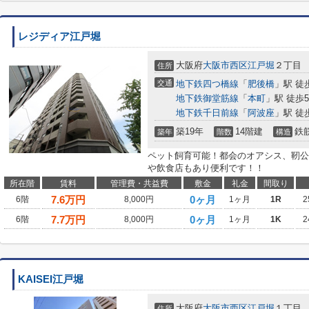
レジディア江戸堀
大阪府
大阪市西区
江戸堀
２丁目
住所
交通
地下鉄四つ橋線
「
肥後橋
」駅 徒
地下鉄御堂筋線
「
本町
」駅 徒歩
地下鉄千日前線
「
阿波座
」駅 徒
築19年
14階建
鉄
築年
階数
構造
ペット飼育可能！都会のオアシス、靭公
や飲食店もあり便利です！！
所在階
賃料
管理費・共益費
敷金
礼金
間取り
7.6
万円
0ヶ月
6階
8,000円
1ヶ月
1R
2
7.7
万円
0ヶ月
6階
8,000円
1ヶ月
1K
2
KAISEI江戸堀
大阪府
大阪市西区
江戸堀
１丁目
住所