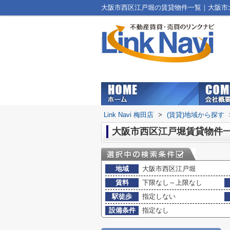
大阪市西区江戸堀の賃貸物件一覧｜大阪市北区の
Link Navi 梅田店
>
(賃貸)地域から探す
大阪市西区江戸堀賃貸物件
地域
大阪市西区江戸堀
賃料
下限なし～上限なし
駅徒歩
指定しない
設備条件
指定なし