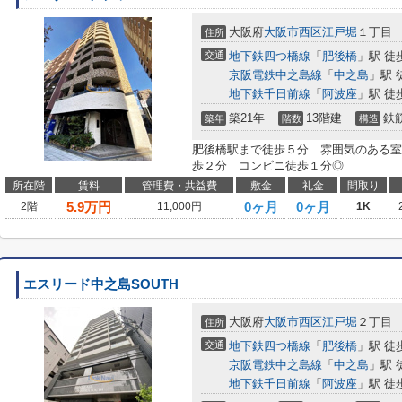
大阪府
大阪市西区
江戸堀
１丁目
住所
交通
地下鉄四つ橋線
「
肥後橋
」駅 徒
京阪電鉄中之島線
「
中之島
」駅 
地下鉄千日前線
「
阿波座
」駅 徒
築21年
13階建
鉄
築年
階数
構造
肥後橋駅まで徒歩５分 雰囲気のある室内
歩２分 コンビニ徒歩１分◎
所在階
賃料
管理費・共益費
敷金
礼金
間取り
5.9
万円
0ヶ月
0ヶ月
2階
11,000円
1K
エスリード中之島SOUTH
大阪府
大阪市西区
江戸堀
２丁目
住所
交通
地下鉄四つ橋線
「
肥後橋
」駅 徒
京阪電鉄中之島線
「
中之島
」駅 
地下鉄千日前線
「
阿波座
」駅 徒