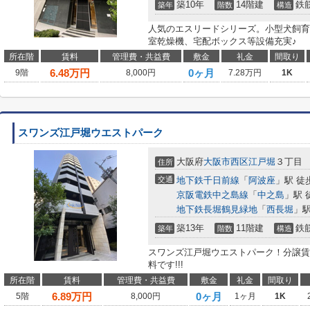
築10年
14階建
鉄
築年
階数
構造
人気のエスリードシリーズ。小型犬飼育
室乾燥機、宅配ボックス等設備充実♪
所在階
賃料
管理費・共益費
敷金
礼金
間取り
6.48
万円
0ヶ月
9階
8,000円
7.28万円
1K
スワンズ江戸堀ウエストパーク
大阪府
大阪市西区
江戸堀
３丁目
住所
交通
地下鉄千日前線
「
阿波座
」駅 徒
京阪電鉄中之島線
「
中之島
」駅 
地下鉄長堀鶴見緑地
「
西長堀
」駅
築13年
11階建
鉄
築年
階数
構造
スワンズ江戸堀ウエストパーク！分譲賃
料です!!!
所在階
賃料
管理費・共益費
敷金
礼金
間取り
6.89
万円
0ヶ月
5階
8,000円
1ヶ月
1K