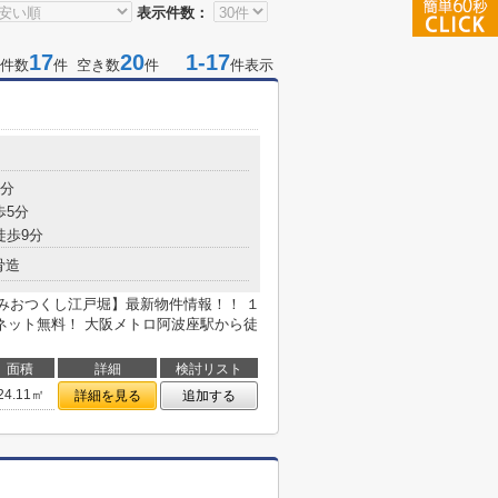
表示件数：
17
20
1-17
件数
件 空き数
件
件表示
5分
歩5分
徒歩9分
骨造
【みおつくし江戸堀】最新物件情報！！ １
ネット無料！ 大阪メトロ阿波座駅から徒
面積
詳細
検討リスト
24.11㎡
詳細を見る
追加する