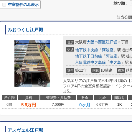
並び順：
空室物件のみ表示
該当公開
みおつくし江戸堀
大阪府
大阪市西区
江戸堀
３丁目
住所
交通
地下鉄中央線
「
阿波座
」駅 徒歩
地下鉄千日前線
「
阿波座
」駅 徒
京阪電鉄中之島線
「
中之島
」駅 
築12年
10階建
鉄
築年
階数
構造
人気エリアの江戸堀で2013年9月築の
フロア4戸の全室角部屋設計！インター
歩5...
所在階
賃料
管理費・共益費
敷金
礼金
間取り
5.9
万円
0ヶ月
6階
7,000円
6.6万円
1K
アスヴェル江戸堀