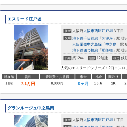
エスリード江戸堀
大阪府
大阪市西区
江戸堀
３丁目
住所
交通
地下鉄千日前線
「
阿波座
」駅 徒
京阪電鉄中之島線
「
中之島
」駅 
地下鉄四つ橋線
「
肥後橋
」駅 徒
築12年
12階建
鉄
築年
階数
構造
人気のエスリードシリーズ！2口コンロ
所在階
賃料
管理費・共益費
敷金
礼金
間取り
7.1
万円
0ヶ月
11階
8,000円
1ヶ月
1K
2
グランルージュ中之島南
大阪府
大阪市西区
江戸堀
１丁目
住所