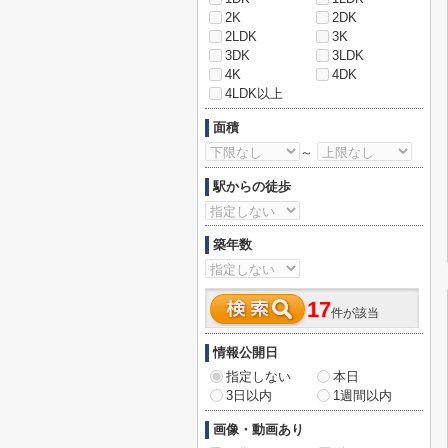
2K
2DK
2LDK
3K
3DK
3LDK
4K
4DK
4LDK以上
面積
～
駅からの徒歩
築年数
17
件が該当
情報公開日
指定しない
本日
3日以内
1週間以内
画像・動画あり