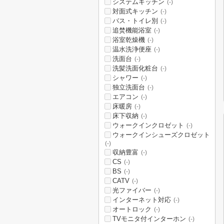
システムキッチン
(-)
対面式キッチン
(-)
バス・トイレ別
(-)
追焚機能浴室
(-)
浴室乾燥機
(-)
温水洗浄便座
(-)
洗面台
(-)
洗髪洗面化粧台
(-)
シャワー
(-)
独立洗面台
(-)
エアコン
(-)
床暖房
(-)
床下収納
(-)
ウォークインクロゼット
(-)
ウォークインシューズクロゼット
(-)
収納豊富
(-)
CS
(-)
BS
(-)
CATV
(-)
光ファイバー
(-)
インターネット対応
(-)
オートロック
(-)
TVモニタ付インターホン
(-)