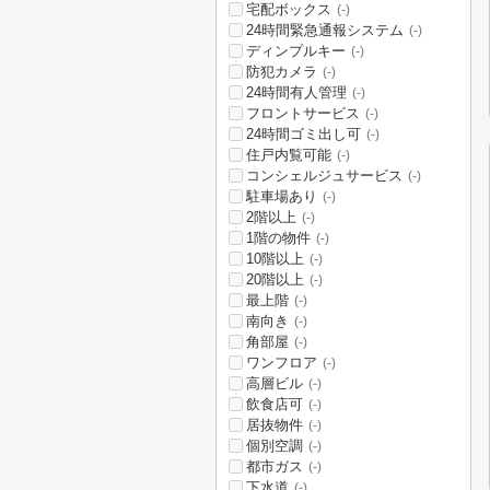
宅配ボックス
(-)
24時間緊急通報システム
(-)
ディンプルキー
(-)
防犯カメラ
(-)
24時間有人管理
(-)
フロントサービス
(-)
24時間ゴミ出し可
(-)
住戸内覧可能
(-)
コンシェルジュサービス
(-)
駐車場あり
(-)
2階以上
(-)
1階の物件
(-)
10階以上
(-)
20階以上
(-)
最上階
(-)
南向き
(-)
角部屋
(-)
ワンフロア
(-)
高層ビル
(-)
飲食店可
(-)
居抜物件
(-)
個別空調
(-)
都市ガス
(-)
下水道
(-)