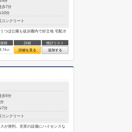
歩5分
徒歩7分
歩10分
筋コンクリート
うつぼ公園も徒歩圏内で好立地 宅配ボ
面積
詳細
検討リスト
4.74㎡
詳細を見る
追加する
徒歩5分
7分
歩7分
筋コンクリート
セスが便利。充実の設備にハイセンスな