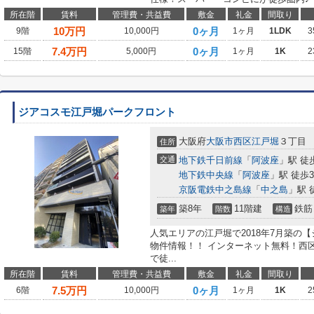
所在階
賃料
管理費・共益費
敷金
礼金
間取り
10
万円
0ヶ月
9階
10,000円
1ヶ月
1LDK
3
7.4
万円
0ヶ月
15階
5,000円
1ヶ月
1K
2
ジアコスモ江戸堀パークフロント
大阪府
大阪市西区
江戸堀
３丁目
住所
交通
地下鉄千日前線
「
阿波座
」駅 徒
地下鉄中央線
「
阿波座
」駅 徒歩
京阪電鉄中之島線
「
中之島
」駅 
築8年
11階建
鉄筋
築年
階数
構造
人気エリアの江戸堀で2018年7月築の
物件情報！！ インターネット無料！西
で徒...
所在階
賃料
管理費・共益費
敷金
礼金
間取り
7.5
万円
0ヶ月
6階
10,000円
1ヶ月
1K
2