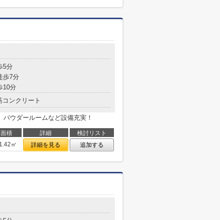
歩5分
徒歩7分
歩10分
筋コンクリート
、パウダールームなど設備充実！
面積
詳細
検討リスト
1.42㎡
詳細を見る
追加する