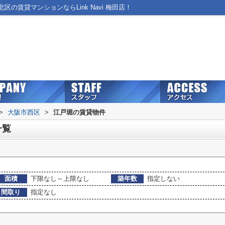
賃貸マンションならLink Navi 梅田店！
>
大阪市西区
>
江戸堀の賃貸物件
一覧
面積
下限なし～上限なし
築年数
指定しない
間取り
指定なし