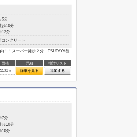
歩5分
徒歩10分
歩12分
筋コンクリート
！！スーパー徒歩２分 TSUTAYA徒
面積
詳細
検討リスト
22.32㎡
詳細を見る
追加する
歩7分
徒歩10分
歩10分