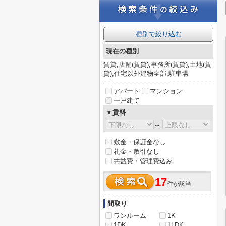
種別で絞り込む
現在の種別
賃貸,店舗(賃貸),事務所(賃貸),土地(賃
貸),住宅以外建物全部,駐車場
アパート
マンション
一戸建て
▼賃料
～
敷金・保証金なし
礼金・敷引なし
共益費・管理費込み
17
件が該当
間取り
ワンルーム
1K
1DK
1LDK