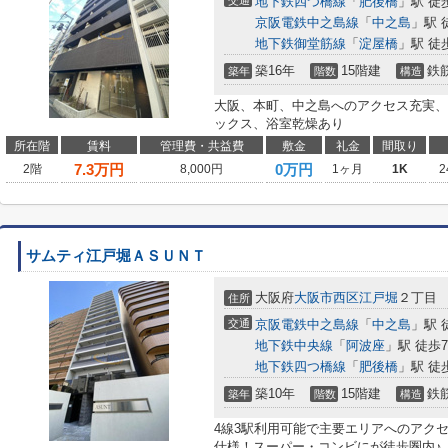
交通
地下鉄四つ橋線
「
肥後橋
」駅 徒
京阪電鉄中之島線
「
中之島
」駅 
地下鉄御堂筋線
「
淀屋橋
」駅 徒
築16年
15階建
鉄
築年
階数
構造
大阪、本町、中之島へのアクセス充実、
ックス、浴室乾燥あり
所在階
賃料
管理費・共益費
敷金
礼金
間取り
7.3
万円
0万円
2階
8,000円
1ヶ月
1K
2
サムティ江戸堀ＡＳＵＮＴ
大阪府
大阪市西区
江戸堀
２丁目
住所
交通
京阪電鉄中之島線
「
中之島
」駅 
地下鉄中央線
「
阿波座
」駅 徒歩
地下鉄四つ橋線
「
肥後橋
」駅 徒
築10年
15階建
鉄
築年
階数
構造
4線3駅利用可能で主要エリアへのアク
仕様！スーパー・コンビにが徒歩圏内♪