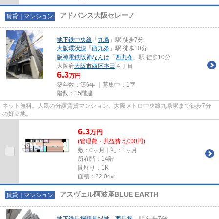
アドバンス大阪セレーノ
賃貸｜マンション
地下鉄中央線
「
九条
」駅 徒歩7分
大阪環状線
「
西九条
」駅 徒歩10分
阪神電鉄阪神なんば
「
西九条
」駅 徒歩10分
大阪府
大阪市西区
本田
４丁目
6.3
万円
築年数：築6年 ｜募集中：
1室
階数：15階建
ネット無料。人気の分譲賃貸マンション。大阪メトロ中央線九条駅まで徒歩7分
の好立地。
6.3
万
円
(管理費・共益費 5,000円)
敷：0ヶ月｜礼：1ヶ月
所在階：14階
間取り：1K
面積：22.04㎡
アスヴェル阿波座BLUE EARTH
賃貸｜マンション
地下鉄長堀鶴見緑地
「
西長堀
」駅 徒歩7分