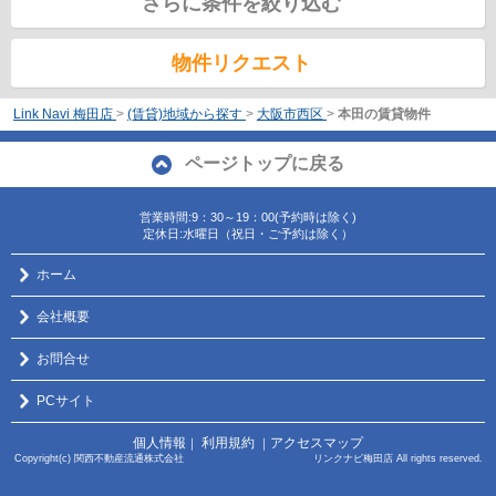
さらに条件を絞り込む
物件リクエスト
Link Navi 梅田店
>
(賃貸)地域から探す
>
大阪市西区
>
本田の賃貸物件
ページトップに戻る
営業時間:9：30～19：00(予約時は除く)
定休日:水曜日（祝日・ご予約は除く）
ホーム
会社概要
お問合せ
PCサイト
個人情報
利用規約
アクセスマップ
｜
｜
Copyright(c) 関西不動産流通株式会社 リンクナビ梅田店 All rights reserved.