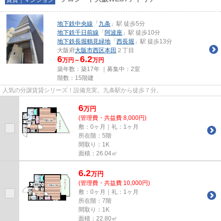
地下鉄中央線
「
九条
」駅 徒歩5分
地下鉄千日前線
「
阿波座
」駅 徒歩10分
地下鉄長堀鶴見緑地
「
西長堀
」駅 徒歩13分
大阪府
大阪市西区
本田
２丁目
6
6.2
万円～
万円
築年数：築17年 ｜募集中：
2室
階数：15階建
人気の分譲賃貸シリーズ！設備充実。九条駅から徒歩７分。
6
万
円
(管理費・共益費 8,000円)
敷：0ヶ月｜礼：1ヶ月
所在階：5階
間取り：1K
面積：26.04㎡
6.2
万
円
(管理費・共益費 10,000円)
敷：0ヶ月｜礼：1ヶ月
所在階：7階
間取り：1K
面積：22.80㎡