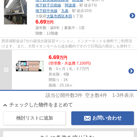
地下鉄千日前線
「
阿波座
」駅 徒歩7分
地下鉄中央線
「
九条
」駅 徒歩10分
大阪府
大阪市西区
本田
１丁目
6.69
万円
築年数：築8年 ｜募集中：
1室
階数：12階建
西長堀駅徒歩7分の築浅分譲賃貸マンション。インターネットを無料でご利用頂
けます。 また、大型イオンモールも徒歩圏内ですので日用品の買出しも便利で
す。
6.69
万
円
(管理費・共益費 7,100円)
敷：0ヶ月｜礼：3.7万円
所在階：4階
間取り：1K
面積：25.18㎡
該当公開件数
3
件 空き数
4
件
1-3
件表示
チェックした物件をまとめて
検討リストに追加
お問い合わせ