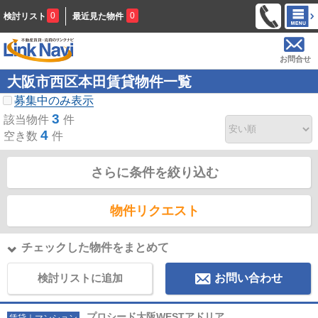
0
0
検討リスト
最近見た物件
お問合せ
大阪市西区本田賃貸物件一覧
募集中のみ表示
3
該当物件
件
4
空き数
件
さらに条件を絞り込む
物件リクエスト
チェックした物件をまとめて
検討リストに追加
お問い合わせ
プロシード大阪WESTアドリア
賃貸｜マンション