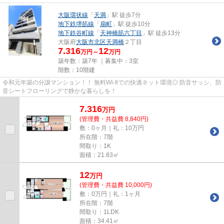
大阪環状線
「
天満
」駅 徒歩7分
地下鉄堺筋線
「
扇町
」駅 徒歩10分
地下鉄谷町線
「
天神橋筋六丁目
」駅 徒歩13分
大阪府
大阪市北区
天満橋
２丁目
7.316
12
万円～
万円
築年数：築7年 ｜募集中：
3室
階数：10階建
令和元年築の分譲マンション！！ 無料Wi-fiでの快適ネット環境◎ 防音サッシ、防
音シートフローリングで静かな暮らしを！
7.316
万
円
(管理費・共益費 8,840円)
敷：0ヶ月｜礼：10万円
所在階：7階
間取り：1K
面積：21.83㎡
12
万
円
(管理費・共益費 10,000円)
敷：0万円｜礼：1ヶ月
所在階：7階
間取り：1LDK
面積：34.41㎡