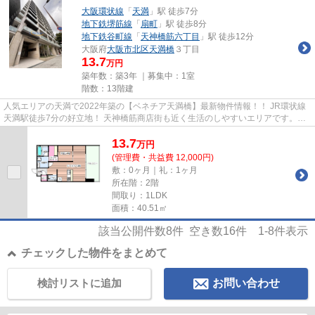
大阪環状線
「
天満
」駅 徒歩7分
地下鉄堺筋線
「
扇町
」駅 徒歩8分
地下鉄谷町線
「
天神橋筋六丁目
」駅 徒歩12分
大阪府
大阪市北区
天満橋
３丁目
13.7
万円
築年数：築3年 ｜募集中：
1室
階数：13階建
人気エリアの天満で2022年築の【ベネチア天満橋】最新物件情報！！ JR環状線
天満駅徒歩7分の好立地！ 天神橋筋商店街も近く生活のしやすいエリアです。
広々とした水回りや室内で快適...
13.7
万
円
(管理費・共益費 12,000円)
敷：0ヶ月｜礼：1ヶ月
所在階：2階
間取り：1LDK
面積：40.51㎡
該当公開件数
8
件 空き数
16
件
1-8
件表示
チェックした物件をまとめて
検討リストに追加
お問い合わせ