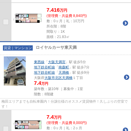
7.416
万
円
(管理費・共益費 8,840円)
敷：0ヶ月｜礼：10万円
所在階：8階
間取り：1K
面積：21.83㎡
ロイヤルカーサ東天満
賃貸｜マンション
東西線
「
大阪天満宮
」駅 徒歩5分
地下鉄谷町線
「
南森町
」駅 徒歩7分
地下鉄谷町線
「
天満橋
」駅 徒歩9分
大阪府
大阪市北区
天満橋
１丁目
7.4
万円
築年数：築10年 ｜募集中：
1室
階数：8階建
梅田エリアまでも自転車圏内！分譲仕様のオススメ賃貸物件！久しぶりの空室で
す！
7.4
万
円
(管理費・共益費 8,000円)
敷：0ヶ月｜礼：2ヶ月