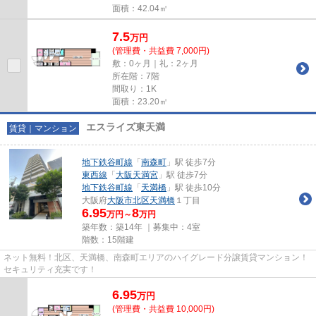
面積：42.04㎡
7.5
万
円
(管理費・共益費 7,000円)
敷：0ヶ月｜礼：2ヶ月
所在階：7階
間取り：1K
面積：23.20㎡
エスライズ東天満
賃貸｜マンション
地下鉄谷町線
「
南森町
」駅 徒歩7分
東西線
「
大阪天満宮
」駅 徒歩7分
地下鉄谷町線
「
天満橋
」駅 徒歩10分
大阪府
大阪市北区
天満橋
１丁目
6.95
8
万円～
万円
築年数：築14年 ｜募集中：
4室
階数：15階建
ネット無料！北区、天満橋、南森町エリアのハイグレード分譲賃貸マンション！
セキュリティ充実です！
6.95
万
円
(管理費・共益費 10,000円)