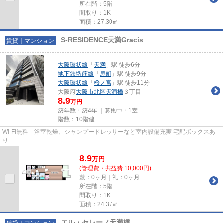
所在階：5階
間取り：1K
面積：27.30㎡
S-RESIDENCE天満Gracis
賃貸｜マンション
大阪環状線
「
天満
」駅 徒歩6分
地下鉄堺筋線
「
扇町
」駅 徒歩9分
大阪環状線
「
桜ノ宮
」駅 徒歩11分
大阪府
大阪市北区
天満橋
３丁目
8.9
万円
築年数：築4年 ｜募集中：
1室
階数：10階建
Wi-Fi無料 浴室乾燥、シャンプードレッサーなど室内設備充実 宅配ボックスあ
り
8.9
万
円
(管理費・共益費 10,000円)
敷：0ヶ月｜礼：0ヶ月
所在階：5階
間取り：1K
面積：24.37㎡
エル・セレーノ天満橋
賃貸｜マンション