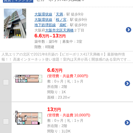
大阪環状線
「
天満
」駅 徒歩9分
大阪環状線
「
桜ノ宮
」駅 徒歩9分
地下鉄堺筋線
「
扇町
」駅 徒歩9分
大阪府
大阪市北区
天満橋
２丁目
6.6
13
万円～
万円
築年数：築5年 ｜募集中：
3室
階数：8階建
人気エリアの北区で2021年8月築の【ビガーポリス417天満橋Ⅱ】最新物件情
報！！ 高速インターネット使い放題！室内は天井が高く開放感のある室内です！
JR環状線がご利用可能でどこに行...
6.6
万
円
(管理費・共益費 7,000円)
敷：0ヶ月｜礼：1ヶ月
所在階：2階
間取り：1K
面積：23.20㎡
13
万
円
(管理費・共益費 10,000円)
敷：0ヶ月｜礼：1ヶ月
所在階：2階
間取り：1LDK