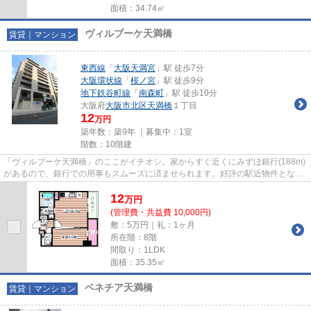
面積：34.74㎡
ヴィルブーケ天満橋
賃貸｜マンション
東西線
「
大阪天満宮
」駅 徒歩7分
大阪環状線
「
桜ノ宮
」駅 徒歩9分
地下鉄谷町線
「
南森町
」駅 徒歩10分
大阪府
大阪市北区
天満橋
１丁目
12
万円
築年数：築9年 ｜募集中：
1室
階数：10階建
「ヴィルブーケ天満橋」のここがイチオシ。家からすぐ近くにみずほ銀行(188m)
があるので、銀行での用事もスムーズに済ませられます。好評の駅近物件となっ
ており、駅より徒歩7分に立地...
12
万
円
(管理費・共益費 10,000円)
敷：5万円｜礼：1ヶ月
所在階：8階
間取り：1LDK
面積：35.35㎡
ベネチア天満橋
賃貸｜マンション