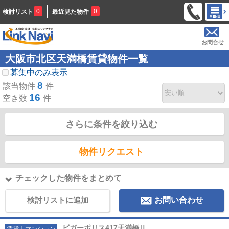
0
0
検討リスト
最近見た物件
お問合せ
大阪市北区天満橋賃貸物件一覧
募集中のみ表示
8
該当物件
件
16
空き数
件
さらに条件を絞り込む
物件リクエスト
チェックした物件をまとめて
検討リストに追加
お問い合わせ
ビガーポリス417天満橋Ⅱ
賃貸｜マンション