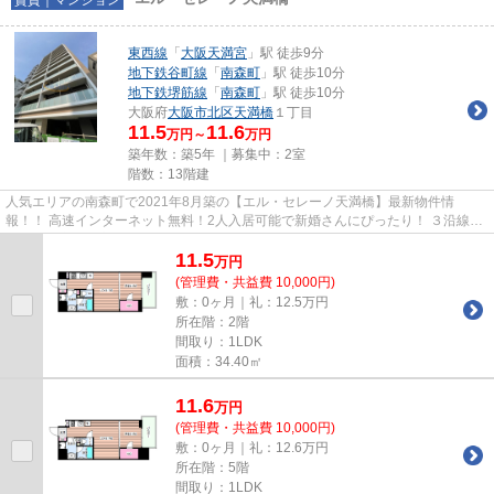
東西線
「
大阪天満宮
」駅 徒歩9分
地下鉄谷町線
「
南森町
」駅 徒歩10分
地下鉄堺筋線
「
南森町
」駅 徒歩10分
大阪府
大阪市北区
天満橋
１丁目
11.5
11.6
万円～
万円
築年数：築5年 ｜募集中：
2室
階数：13階建
人気エリアの南森町で2021年8月築の【エル・セレーノ天満橋】最新物件情
報！！ 高速インターネット無料！2人入居可能で新婚さんにぴったり！ ３沿線徒
歩圏内で交通大変便利です！ 物件...
11.5
万
円
(管理費・共益費 10,000円)
敷：0ヶ月｜礼：12.5万円
所在階：2階
間取り：1LDK
面積：34.40㎡
11.6
万
円
(管理費・共益費 10,000円)
敷：0ヶ月｜礼：12.6万円
所在階：5階
間取り：1LDK