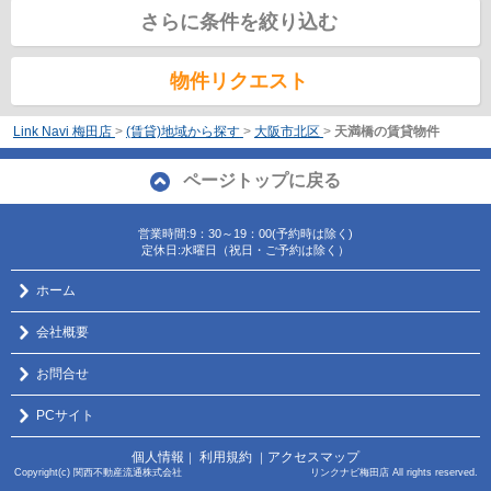
さらに条件を絞り込む
物件リクエスト
Link Navi 梅田店
>
(賃貸)地域から探す
>
大阪市北区
>
天満橋の賃貸物件
ページトップに戻る
営業時間:9：30～19：00(予約時は除く)
定休日:水曜日（祝日・ご予約は除く）
ホーム
会社概要
お問合せ
PCサイト
個人情報
利用規約
アクセスマップ
｜
｜
Copyright(c) 関西不動産流通株式会社 リンクナビ梅田店 All rights reserved.