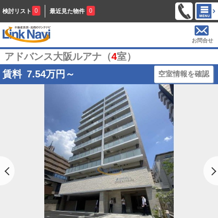
0
0
検討リスト
最近見た物件
お問合せ
アドバンス大阪ルアナ（
4
室）
賃料
7.54
万円～
空室情報を確認