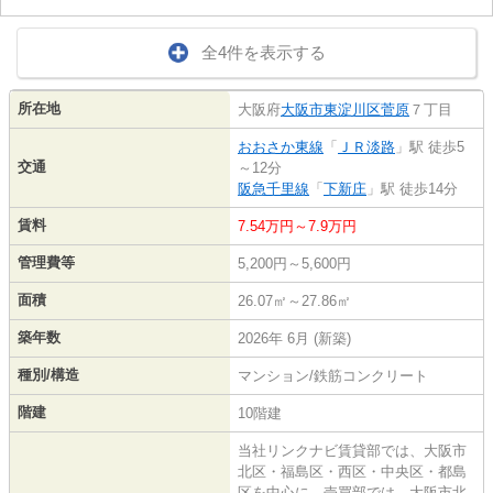
全4件を表示する
所在地
大阪府
大阪市東淀川区
菅原
７丁目
おおさか東線
「
ＪＲ淡路
」駅 徒歩5
交通
～12分
阪急千里線
「
下新庄
」駅 徒歩14分
賃料
7.54万円～7.9万円
管理費等
5,200円～5,600円
面積
26.07㎡～27.86㎡
築年数
2026年 6月 (新築)
種別/構造
マンション/鉄筋コンクリート
階建
10階建
当社リンクナビ賃貸部では、大阪市
北区・福島区・西区・中央区・都島
区を中心に、売買部では、大阪市北