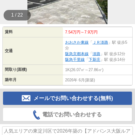
1 / 22
賃料
7.54万円～7.9万円
おおさか東線
「
ＪＲ淡路
」駅 徒歩5
分
交通
阪急京都本線
「
淡路
」駅 徒歩12分
阪急千里線
「
下新庄
」駅 徒歩14分
間取り(面積)
1K(26.07㎡～27.86㎡)
築年月
2026年 6月(新築)
メールでお問い合わせする(無料)
電話でお問い合わせする
人気エリアの東淀川区で2026年築の【アドバンス大阪ルア