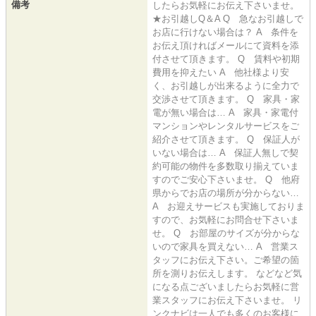
備考
したらお気軽にお伝え下さいませ。
★お引越しQ＆A Q 急なお引越しで
お店に行けない場合は？ A 条件を
お伝え頂ければメールにて資料を添
付させて頂きます。 Q 賃料や初期
費用を抑えたい A 他社様より安
く、お引越しが出来るように全力で
交渉させて頂きます。 Q 家具・家
電が無い場合は… A 家具・家電付
マンションやレンタルサービスをご
紹介させて頂きます。 Q 保証人が
いない場合は… A 保証人無しで契
約可能の物件を多数取り揃えていま
すのでご安心下さいませ。 Q 他府
県からでお店の場所が分からない…
A お迎えサービスも実施しておりま
すので、お気軽にお問合せ下さいま
せ。 Q お部屋のサイズが分からな
いので家具を買えない… A 営業ス
タッフにお伝え下さい。ご希望の箇
所を測りお伝えします。 などなど気
になる点ございましたらお気軽に営
業スタッフにお伝え下さいませ。 リ
ンクナビは一人でも多くのお客様に