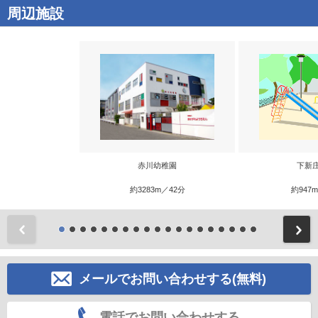
周辺施設
赤川幼稚園
下新
約3283m／42分
約947
前
メールでお問い合わせする(無料)
電話でお問い合わせする