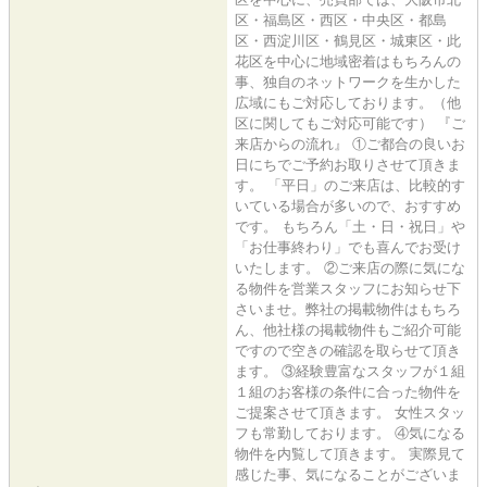
区・福島区・西区・中央区・都島
区・西淀川区・鶴見区・城東区・此
花区を中心に地域密着はもちろんの
事、独自のネットワークを生かした
広域にもご対応しております。（他
区に関してもご対応可能です） 『ご
来店からの流れ』 ①ご都合の良いお
日にちでご予約お取りさせて頂きま
す。 「平日」のご来店は、比較的す
いている場合が多いので、おすすめ
です。 もちろん「土・日・祝日」や
「お仕事終わり」でも喜んでお受け
いたします。 ②ご来店の際に気にな
る物件を営業スタッフにお知らせ下
さいませ。弊社の掲載物件はもちろ
ん、他社様の掲載物件もご紹介可能
ですので空きの確認を取らせて頂き
ます。 ③経験豊富なスタッフが１組
１組のお客様の条件に合った物件を
ご提案させて頂きます。 女性スタッ
フも常勤しております。 ④気になる
物件を内覧して頂きます。 実際見て
感じた事、気になることがございま