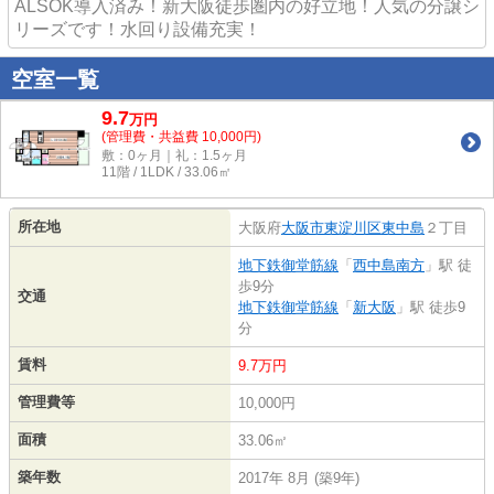
ALSOK導入済み！新大阪徒歩圏内の好立地！人気の分譲シ
リーズです！水回り設備充実！
空室一覧
9.7
万
円
(管理費・共益費 10,000円)
敷：0ヶ月｜礼：1.5ヶ月
11階 / 1LDK / 33.06㎡
所在地
大阪府
大阪市東淀川区
東中島
２丁目
地下鉄御堂筋線
「
西中島南方
」駅 徒
歩9分
交通
地下鉄御堂筋線
「
新大阪
」駅 徒歩9
分
賃料
9.7万円
管理費等
10,000円
面積
33.06㎡
築年数
2017年 8月 (築9年)