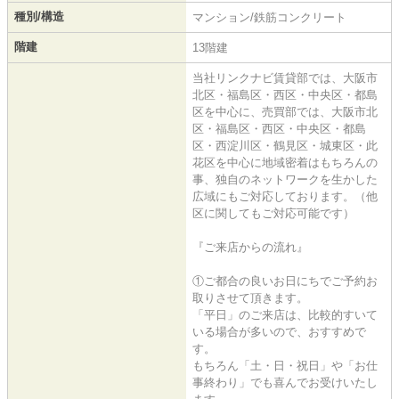
種別/構造
マンション/鉄筋コンクリート
階建
13階建
当社リンクナビ賃貸部では、大阪市
北区・福島区・西区・中央区・都島
区を中心に、売買部では、大阪市北
区・福島区・西区・中央区・都島
区・西淀川区・鶴見区・城東区・此
花区を中心に地域密着はもちろんの
事、独自のネットワークを生かした
広域にもご対応しております。（他
区に関してもご対応可能です）
『ご来店からの流れ』
①ご都合の良いお日にちでご予約お
取りさせて頂きます。
「平日」のご来店は、比較的すいて
いる場合が多いので、おすすめで
す。
もちろん「土・日・祝日」や「お仕
事終わり」でも喜んでお受けいたし