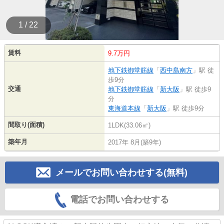
1 / 22
賃料
9.7万円
地下鉄御堂筋線
「
西中島南方
」駅 徒
歩9分
交通
地下鉄御堂筋線
「
新大阪
」駅 徒歩9
分
東海道本線
「
新大阪
」駅 徒歩9分
間取り(面積)
1LDK(33.06㎡)
築年月
2017年 8月(築9年)
メールでお問い合わせする(無料)
電話でお問い合わせする