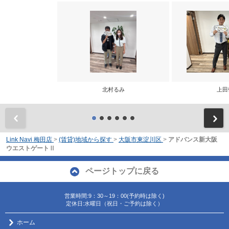
北村るみ
上田
前
Link Navi 梅田店
>
(賃貸)地域から探す
>
大阪市東淀川区
>
アドバンス新大阪
ウエストゲートⅡ
ページトップに戻る
営業時間:9：30～19：00(予約時は除く)
定休日:水曜日（祝日・ご予約は除く）
ホーム