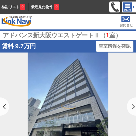
0
0
検討リスト
最近見た物件
お問合せ
アドバンス新大阪ウエストゲートⅡ（
1
室）
賃料
9.7万円
空室情報を確認