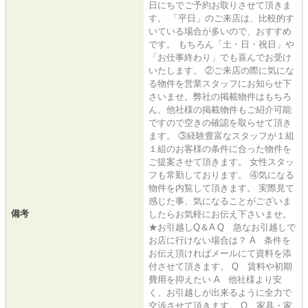
日にちでご予約お取りさせて頂きま
す。 「平日」のご来店は、比較的す
いている場合が多いので、おすすめ
です。 もちろん「土・日・祝日」や
「お仕事終わり」でも喜んでお受け
いたします。 ②ご来店の際に気にな
る物件を営業スタッフにお知らせ下
さいませ。弊社の掲載物件はもちろ
ん、他社様の掲載物件もご紹介可能
ですので空きの確認を取らせて頂き
ます。 ③経験豊富なスタッフが１組
１組のお客様の条件に合った物件を
ご提案させて頂きます。 女性スタッ
フも常勤しております。 ④気になる
物件を内覧して頂きます。 実際見て
感じた事、気になることがございま
備考
したらお気軽にお伝え下さいませ。
★お引越しQ＆A Q 急なお引越しで
お店に行けない場合は？ A 条件を
お伝え頂ければメールにて資料を添
付させて頂きます。 Q 賃料や初期
費用を抑えたい A 他社様より安
く、お引越しが出来るように全力で
交渉させて頂きます。 Q 家具・家