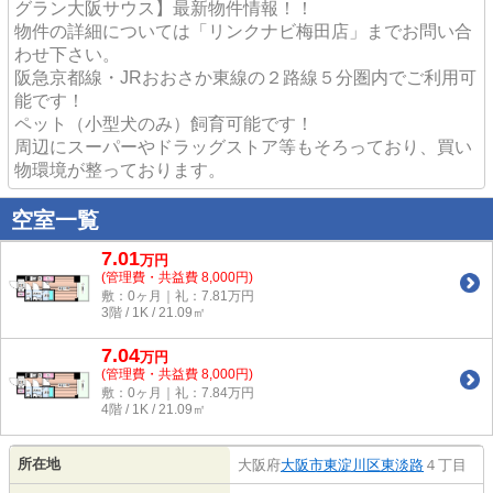
グラン大阪サウス】最新物件情報！！
物件の詳細については「リンクナビ梅田店」までお問い合
わせ下さい。
阪急京都線・JRおおさか東線の２路線５分圏内でご利用可
能です！
ペット（小型犬のみ）飼育可能です！
周辺にスーパーやドラッグストア等もそろっており、買い
物環境が整っております。
空室一覧
7.01
万
円
(管理費・共益費 8,000円)
敷：0ヶ月｜礼：7.81万円
3階 / 1K / 21.09㎡
7.04
万
円
(管理費・共益費 8,000円)
敷：0ヶ月｜礼：7.84万円
4階 / 1K / 21.09㎡
所在地
大阪府
大阪市東淀川区
東淡路
４丁目