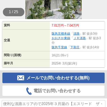
1 / 25
賃料
7.01万円～7.04万円
阪急京都本線
「
淡路
」駅 徒歩3分
おおさか東線
「
ＪＲ淡路
」駅 徒歩3
交通
分
阪急千里線
「
下新庄
」駅 徒歩14分
間取り(面積)
1K(21.09㎡)
築年月
2025年 3月(築1年)
メールでお問い合わせする(無料)
電話でお問い合わせする
便利な淡路エリアので2025年３月築の【エスリード ザ・