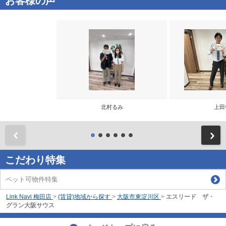
お客様の声
北村るみ
上田
前
こだわり特集
ペット可物件特集
Link Navi 梅田店
>
(賃貸)地域から探す
>
大阪市東淀川区
>
エスリード ザ・
グラン大阪サウス