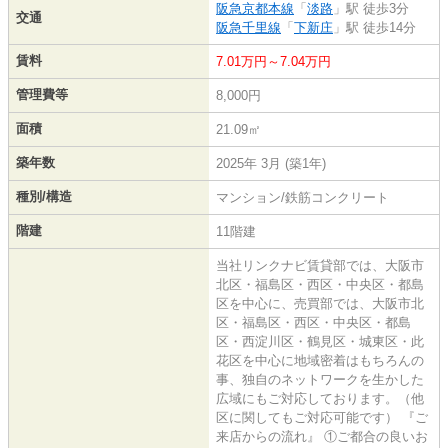
阪急京都本線
「
淡路
」駅 徒歩3分
交通
阪急千里線
「
下新庄
」駅 徒歩14分
賃料
7.01万円～7.04万円
管理費等
8,000円
面積
21.09㎡
築年数
2025年 3月 (築1年)
種別/構造
マンション/鉄筋コンクリート
階建
11階建
当社リンクナビ賃貸部では、大阪市
北区・福島区・西区・中央区・都島
区を中心に、売買部では、大阪市北
区・福島区・西区・中央区・都島
区・西淀川区・鶴見区・城東区・此
花区を中心に地域密着はもちろんの
事、独自のネットワークを生かした
広域にもご対応しております。（他
区に関してもご対応可能です） 『ご
来店からの流れ』 ①ご都合の良いお