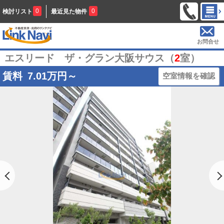
0
0
検討リスト
最近見た物件
お問合せ
エスリード ザ・グラン大阪サウス（
2
室）
賃料
7.01
万円～
空室情報を確認