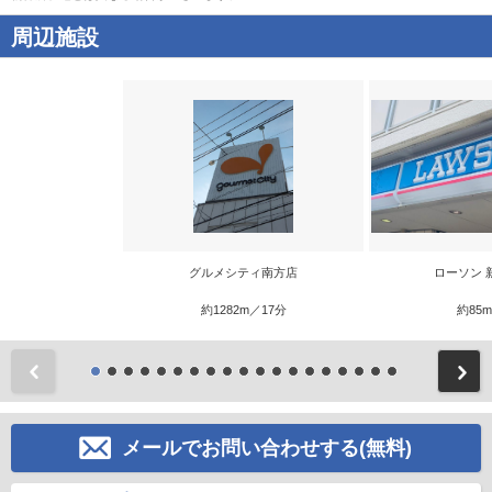
周辺施設
グルメシティ南方店
ローソン 
約1282m／17分
約85
前
メールでお問い合わせする(無料)