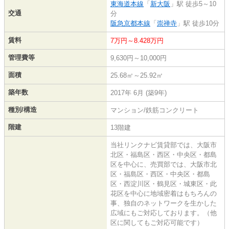
東海道本線
「
新大阪
」駅 徒歩5～10
交通
分
阪急京都本線
「
崇禅寺
」駅 徒歩10分
賃料
7万円～8.428万円
管理費等
9,630円～10,000円
面積
25.68㎡～25.92㎡
築年数
2017年 6月 (築9年)
種別/構造
マンション/鉄筋コンクリート
階建
13階建
当社リンクナビ賃貸部では、大阪市
北区・福島区・西区・中央区・都島
区を中心に、売買部では、大阪市北
区・福島区・西区・中央区・都島
区・西淀川区・鶴見区・城東区・此
花区を中心に地域密着はもちろんの
事、独自のネットワークを生かした
広域にもご対応しております。（他
区に関してもご対応可能です）