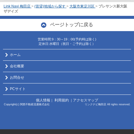
Link Navi 梅田店
>
(賃貸)地域から探す
>
大阪市東淀川区
>
プレサンス新大阪
ザデイズ
ページトップに戻る
営業時間:9：30～19：00(予約時は除く)
定休日:水曜日（祝日・ご予約は除く）
ホーム
会社概要
お問合せ
PCサイト
個人情報
利用規約
アクセスマップ
｜
｜
Copyright(c) 関西不動産流通株式会社 リンクナビ梅田店 All rights reserved.