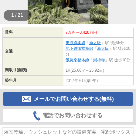
1 / 21
賃料
7万円～8.428万円
東海道本線
「
新大阪
」駅 徒歩5分
地下鉄御堂筋線
「
新大阪
」駅 徒歩10
交通
分
阪急京都本線
「
崇禅寺
」駅 徒歩10分
間取り(面積)
1K(25.68㎡～25.92㎡)
築年月
2017年 6月(築9年)
メールでお問い合わせする(無料)
電話でお問い合わせする
浴室乾燥、ウォシュレットなどの設備充実 宅配ボックス