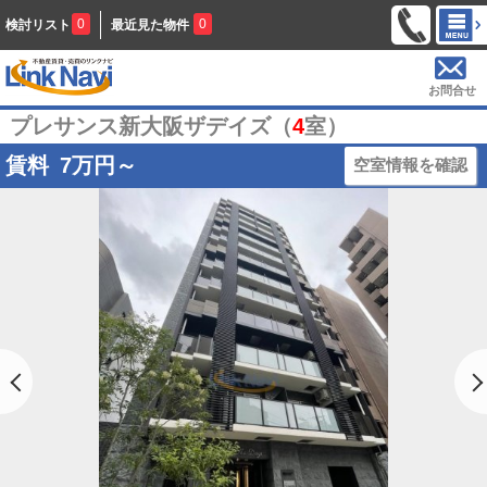
0
0
検討リスト
最近見た物件
お問合せ
プレサンス新大阪ザデイズ（
4
室）
賃料
7
万円～
空室情報を確認