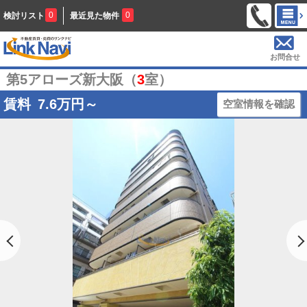
0
0
検討リスト
最近見た物件
お問合せ
第5アローズ新大阪（
3
室）
賃料
7.6
万円～
空室情報を確認