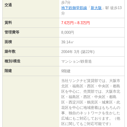
歩7分
交通
地下鉄御堂筋線
「
新大阪
」駅 徒歩13
分
賃料
7.6万円～8.3万円
管理費等
8,000円
面積
39.14㎡
築年数
2004年 3月 (築22年)
種別/構造
マンション/鉄骨造
階建
9階建
当社リンクナビ賃貸部では、大阪市
北区・福島区・西区・中央区・都島
区を中心に、売買部では、大阪市北
区・福島区・西区・中央区・都島
区・西淀川区・鶴見区・城東区・此
花区を中心に地域密着はもちろんの
事、独自のネットワークを生かした
広域にもご対応しております。（他
区に関してもご対応可能です）