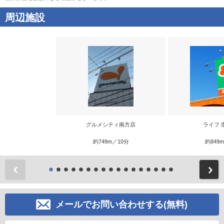
周辺施設
グルメシティ南方店
ライフ 
約749m／10分
約849
前
メールでお問い合わせする(無料)