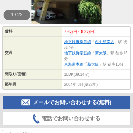
1 / 22
賃料
7.6万円～8.3万円
地下鉄御堂筋線
「
西中島南方
」駅 徒
歩7分
交通
地下鉄御堂筋線
「
新大阪
」駅 徒歩13
分
東海道本線
「
新大阪
」駅 徒歩13分
間取り(面積)
1LDK(39.14㎡)
築年月
2004年 3月(築22年)
メールでお問い合わせする(無料)
電話でお問い合わせする