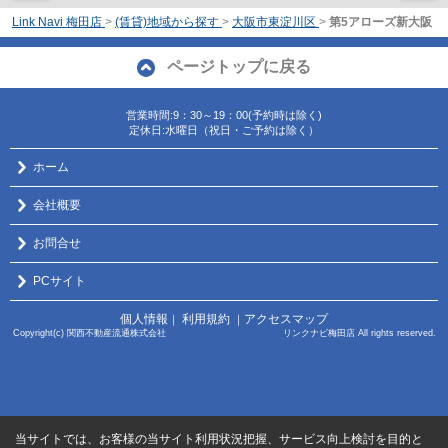
Link Navi 梅田店
>
(賃貸)地域から探す
>
大阪市東淀川区
>
第5アローズ新大阪
ページトップに戻る
営業時間:9：30～19：00(予約時は除く)
定休日:水曜日（祝日・ご予約は除く）
ホーム
会社概要
お問合せ
PCサイト
個人情報
利用規約
アクセスマップ
｜
｜
Copyright(c) 関西不動産流通株式会社 リンクナビ梅田店 All rights reserved.
当サイトでは、お客様の当サイト利用状況把握、サービス向上検討を目的と