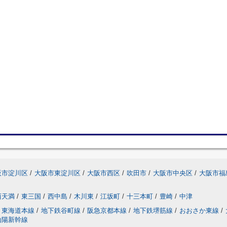
阪市淀川区
/
大阪市東淀川区
/
大阪市西区
/
吹田市
/
大阪市中央区
/
大阪市福
西天満
/
東三国
/
西中島
/
木川東
/
江坂町
/
十三本町
/
豊崎
/
中津
東海道本線
/
地下鉄谷町線
/
阪急京都本線
/
地下鉄堺筋線
/
おおさか東線
/
山陽新幹線