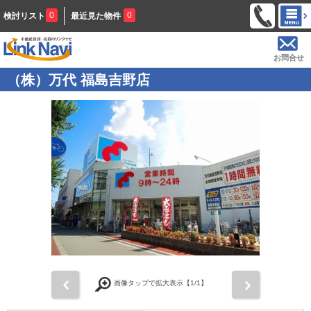
0
0
検討リスト
最近見た物件
お問合せ
（株）万代 福島吉野店
前
次
画像タップで拡大表示【
1
/1】