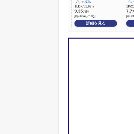
プリエ福島
プレ
1LDK/31.97㎡
1K/2
9.35
7.7
万円
約740m／10分
約80
詳細を見る