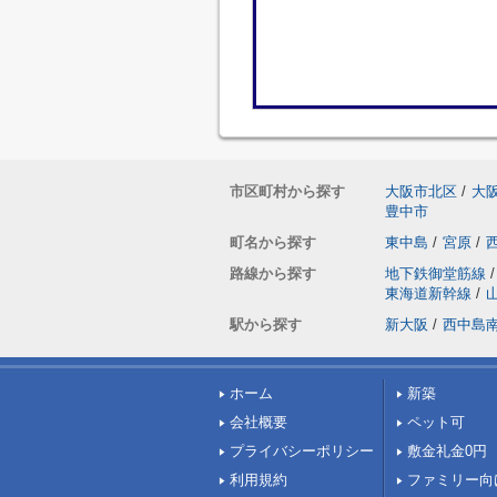
市区町村から探す
大阪市北区
/
大
豊中市
町名から探す
東中島
/
宮原
/
路線から探す
地下鉄御堂筋線
/
東海道新幹線
/
駅から探す
新大阪
/
西中島
ホーム
新築
会社概要
ペット可
プライバシーポリシー
敷金礼金0円
利用規約
ファミリー向