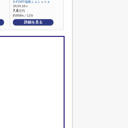
ａ
S-FORT福島ＬａＬｕｎａ
1K/24.18㎡
7.6
万円
約958m／12分
詳細を見る