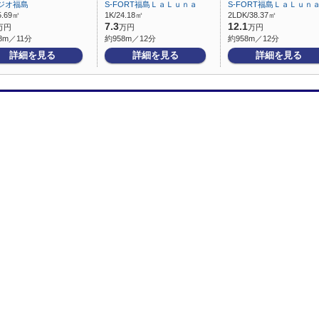
ジオ福島
S-FORT福島ＬａＬｕｎａ
S-FORT福島ＬａＬｕｎ
5.69㎡
1K/24.18㎡
2LDK/38.37㎡
7.3
12.1
万円
万円
万円
8m／11分
約958m／12分
約958m／12分
詳細を見る
詳細を見る
詳細を見る