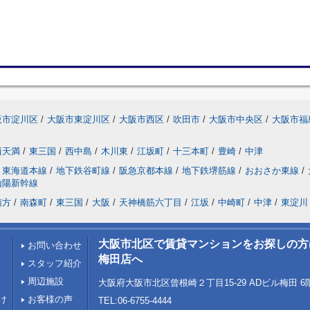
阪市淀川区
/
大阪市東淀川区
/
大阪市西区
/
吹田市
/
大阪市中央区
/
大阪市福
西天満
/
東三国
/
西中島
/
木川東
/
江坂町
/
十三本町
/
豊崎
/
中津
東海道本線
/
地下鉄谷町線
/
阪急京都本線
/
地下鉄堺筋線
/
おおさか東線
/
山陽新幹線
南方
/
南森町
/
東三国
/
大阪
/
天神橋筋六丁目
/
江坂
/
中崎町
/
中津
/
東淀川
大阪市北区で賃貸マンションをお探しの方はLi
お問い合わせ
梅田店へ
スタッフ紹介
周辺施設
大阪府大阪市北区曾根崎２丁目15-29 ADビル梅田 6
け
お客様の声
TEL:06-6755-4444