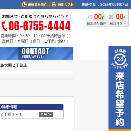
最終更新：2026年08月07日
00
00
件
件
最近見た物件
検討リスト
営業時間：9：30～19：00(予約時は除く)
定休日：水曜日（祝日・ご予約は除く）
福島大開２丁目店
の詳細情報
２丁目３－１
MAP
▼