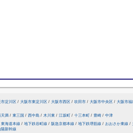
阪市淀川区
/
大阪市東淀川区
/
大阪市西区
/
吹田市
/
大阪市中央区
/
大阪市福
西天満
/
東三国
/
西中島
/
木川東
/
江坂町
/
十三本町
/
豊崎
/
中津
東海道本線
/
地下鉄谷町線
/
阪急京都本線
/
地下鉄堺筋線
/
おおさか東線
/
山陽新幹線