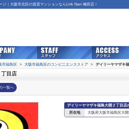
｜大阪市北区の賃貸マンションならLink Navi 梅田店！
阪市福島区
>
大阪市福島区のコンビニエンスストア
>
デイリーヤマザキ
２丁目店
の一覧へ
デイリーヤマザキ福島大開２丁目店
所在地
大阪府大阪市福島区大開