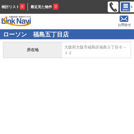
0
0
検討リスト
最近見た物件
お問合せ
ローソン 福島五丁目店
大阪府大阪市福島区福島５丁目６－
所在地
１２