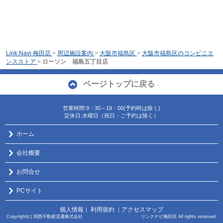
Link Navi 梅田店
>
周辺施設案内
>
大阪市福島区
>
大阪市福島区のコンビニエ
ンスストア
>
ローソン 福島五丁目店
ページトップに戻る
営業時間:9：30～19：00(予約時は除く)
定休日:水曜日（祝日・ご予約は除く）
ホーム
会社概要
お問合せ
PCサイト
個人情報
利用規約
アクセスマップ
｜
｜
Copyright(c) 関西不動産流通株式会社 リンクナビ梅田店 All rights reserved.