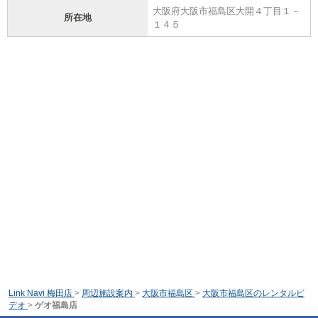
大阪府大阪市福島区大開４丁目１－
所在地
１４５
Link Navi 梅田店
>
周辺施設案内
>
大阪市福島区
>
大阪市福島区のレンタルビ
デオ
>
ゲオ福島店