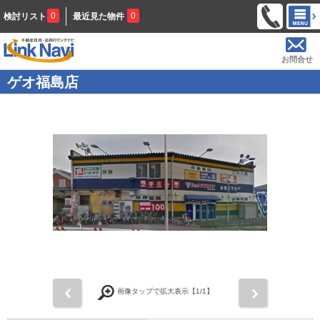
0
0
検討リスト
最近見た物件
お問合せ
ゲオ福島店
前
次
画像タップで拡大表示【
1
/1】