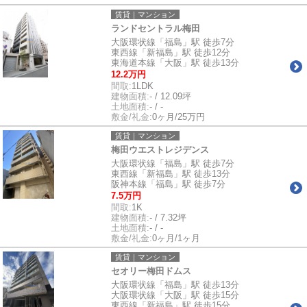
賃貸｜マンション
ランドセントラル梅田
大阪環状線「福島」駅 徒歩7分
東西線「新福島」駅 徒歩12分
東海道本線「大阪」駅 徒歩13分
12.2万円
間取:
1LDK
建物面積:
- / 12.09坪
土地面積:
- / -
敷金/礼金:
0ヶ月/25万円
賃貸｜マンション
梅田ウエストレジデンス
大阪環状線「福島」駅 徒歩7分
東西線「新福島」駅 徒歩13分
阪神本線「福島」駅 徒歩7分
7.5万円
間取:
1K
建物面積:
- / 7.32坪
土地面積:
- / -
敷金/礼金:
0ヶ月/1ヶ月
賃貸｜マンション
セオリー梅田ドムス
大阪環状線「福島」駅 徒歩13分
大阪環状線「大阪」駅 徒歩15分
東西線「新福島」駅 徒歩15分