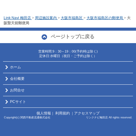
Link Navi 梅田店
>
周辺施設案内
>
大阪市福島区
>
大阪市福島区の郵便局
>
大
阪聖天前郵便局
ページトップに戻る
営業時間:9：30～19：00(予約時は除く)
定休日:水曜日（祝日・ご予約は除く）
ホーム
会社概要
お問合せ
PCサイト
個人情報
利用規約
アクセスマップ
｜
｜
Copyright(c) 関西不動産流通株式会社 リンクナビ梅田店 All rights reserved.