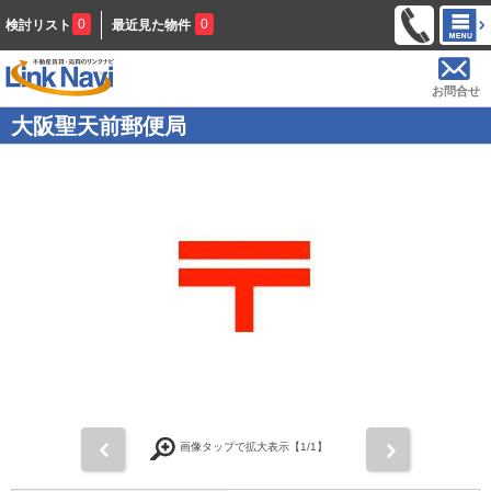
0
0
検討リスト
最近見た物件
お問合せ
大阪聖天前郵便局
前
次
画像タップで拡大表示【
1
/1】