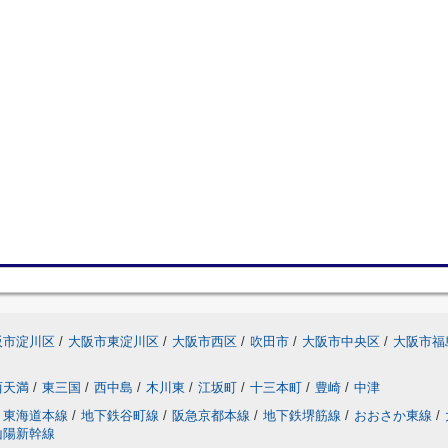
阪市淀川区
/
大阪市東淀川区
/
大阪市西区
/
吹田市
/
大阪市中央区
/
大阪市福
西天満
/
東三国
/
西中島
/
木川東
/
江坂町
/
十三本町
/
豊崎
/
中津
東海道本線
/
地下鉄谷町線
/
阪急京都本線
/
地下鉄堺筋線
/
おおさか東線
/
山陽新幹線