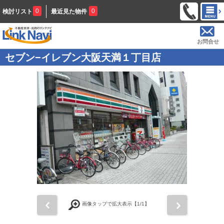
0
0
検討リスト
最近見た物件
お問合せ
セブン−イレブン大阪天満１丁目店
前
次
画像タップで拡大表示【
1
/1】