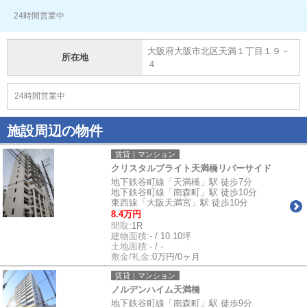
24時間営業中
大阪府大阪市北区天満１丁目１９－
所在地
４
24時間営業中
施設周辺の物件
賃貸｜マンション
クリスタルブライト天満橋リバーサイド
地下鉄谷町線「天満橋」駅 徒歩7分
地下鉄谷町線「南森町」駅 徒歩10分
東西線「大阪天満宮」駅 徒歩10分
8.4万円
間取:
1R
建物面積:
- / 10.10坪
土地面積:
- / -
敷金/礼金:
0万円/0ヶ月
賃貸｜マンション
ノルデンハイム天満橋
地下鉄谷町線「南森町」駅 徒歩9分