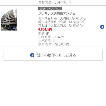
敷金/礼金:
0ヶ月/10万円
賃貸｜マンション
プレサンス天満橋アンジェ
地下鉄谷町線「天満橋」駅 徒歩5分
地下鉄堺筋線「北浜」駅 徒歩10分
東西線「大阪天満宮」駅 徒歩7分
6.804万円
間取:
1K
建物面積:
- / 6.40坪
土地面積:
- / -
敷金/礼金:
0万円/8万円
近くの物件をもっと見る