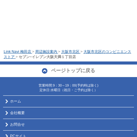
Link Navi 梅田店
>
周辺施設案内
>
大阪市北区
>
大阪市北区のコンビニエンス
ストア
>
セブン−イレブン大阪天満１丁目店
ページトップに戻る
営業時間:9：30～19：00(予約時は除く)
定休日:水曜日（祝日・ご予約は除く）
ホーム
会社概要
お問合せ
PCサイト