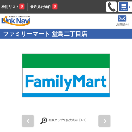
0
0
検討リスト
最近見た物件
お問合せ
ファミリーマート 堂島二丁目店
前
次
画像タップで拡大表示【
1
/1】