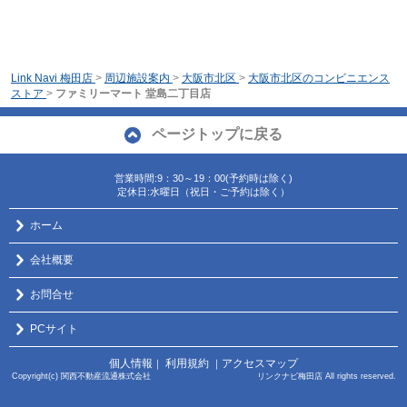
Link Navi 梅田店
>
周辺施設案内
>
大阪市北区
>
大阪市北区のコンビニエンス
ストア
>
ファミリーマート 堂島二丁目店
ページトップに戻る
営業時間:9：30～19：00(予約時は除く)
定休日:水曜日（祝日・ご予約は除く）
ホーム
会社概要
お問合せ
PCサイト
個人情報
利用規約
アクセスマップ
｜
｜
Copyright(c) 関西不動産流通株式会社 リンクナビ梅田店 All rights reserved.