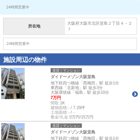
24時間営業中
大阪府大阪市北区堂島２丁目４－２
所在地
７
24時間営業中
施設周辺の物件
賃貸｜マンション
ダイドーメゾン大阪堂島
地下鉄四つ橋線「西梅田」駅 徒歩1分
東西線「北新地」駅 徒歩3分
大阪環状線「福島」駅 徒歩10分
7万円
間取:
1K
建物面積:
- / 7.29坪
土地面積:
- / -
敷金/礼金:
0万円/15万円
賃貸｜マンション
ダイドーメゾン大阪堂島
地下鉄四つ橋線「西梅田」駅 徒歩1分