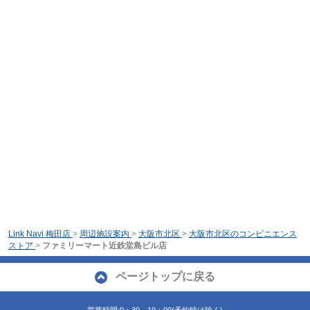
Link Navi 梅田店
>
周辺施設案内
>
大阪市北区
>
大阪市北区のコンビニエンス
ストア
>
ファミリーマート近鉄堂島ビル店
ページトップに戻る
営業時間:9：30～19：00(予約時は除く)