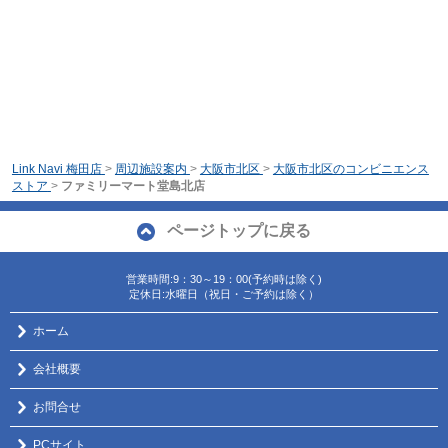
Link Navi 梅田店
>
周辺施設案内
>
大阪市北区
>
大阪市北区のコンビニエンス
ストア
>
ファミリーマート堂島北店
ページトップに戻る
営業時間:9：30～19：00(予約時は除く)
定休日:水曜日（祝日・ご予約は除く）
ホーム
会社概要
お問合せ
PCサイト