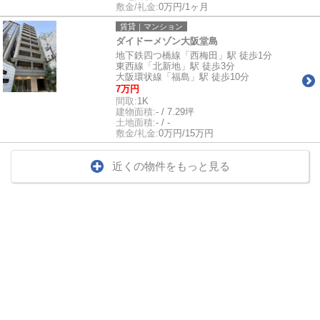
敷金/礼金:
0万円/1ヶ月
賃貸｜マンション
ダイドーメゾン大阪堂島
地下鉄四つ橋線「西梅田」駅 徒歩1分
東西線「北新地」駅 徒歩3分
大阪環状線「福島」駅 徒歩10分
7万円
間取:
1K
建物面積:
- / 7.29坪
土地面積:
- / -
敷金/礼金:
0万円/15万円
近くの物件をもっと見る