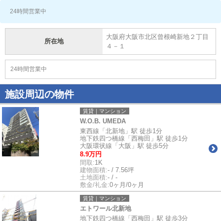
24時間営業中
大阪府大阪市北区曾根崎新地２丁目
所在地
４－１
24時間営業中
施設周辺の物件
賃貸｜マンション
W.O.B. UMEDA
東西線「北新地」駅 徒歩1分
地下鉄四つ橋線「西梅田」駅 徒歩1分
大阪環状線「大阪」駅 徒歩5分
8.9万円
間取:
1K
建物面積:
- / 7.56坪
土地面積:
- / -
敷金/礼金:
0ヶ月/0ヶ月
賃貸｜マンション
エトワール北新地
地下鉄四つ橋線「西梅田」駅 徒歩3分