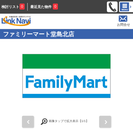
0
0
検討リスト
最近見た物件
お問合せ
ファミリーマート堂島北店
前
次
画像タップで拡大表示【
1
/1】