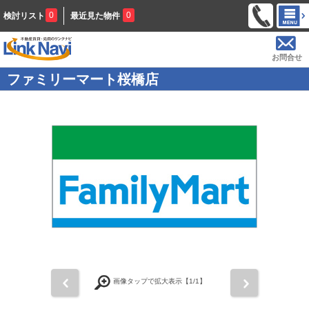
0
0
検討リスト
最近見た物件
お問合せ
ファミリーマート桜橋店
前
次
画像タップで拡大表示【
1
/1】