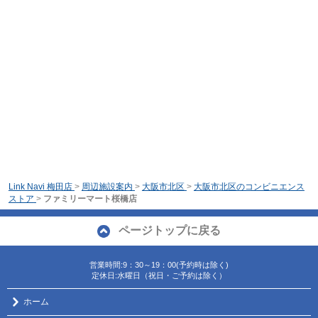
Link Navi 梅田店
>
周辺施設案内
>
大阪市北区
>
大阪市北区のコンビニエンス
ストア
>
ファミリーマート桜橋店
ページトップに戻る
営業時間:9：30～19：00(予約時は除く)
定休日:水曜日（祝日・ご予約は除く）
ホーム