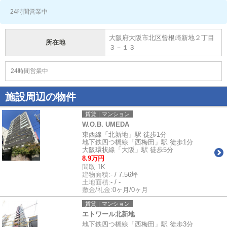
24時間営業中
大阪府大阪市北区曾根崎新地２丁目
所在地
３－１３
24時間営業中
施設周辺の物件
賃貸｜マンション
W.O.B. UMEDA
東西線「北新地」駅 徒歩1分
地下鉄四つ橋線「西梅田」駅 徒歩1分
大阪環状線「大阪」駅 徒歩5分
8.9万円
間取:
1K
建物面積:
- / 7.56坪
土地面積:
- / -
敷金/礼金:
0ヶ月/0ヶ月
賃貸｜マンション
エトワール北新地
地下鉄四つ橋線「西梅田」駅 徒歩3分