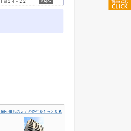
丁目１４－２２
MAP
▼
中
・同心町店の近くの物件をもっと見る