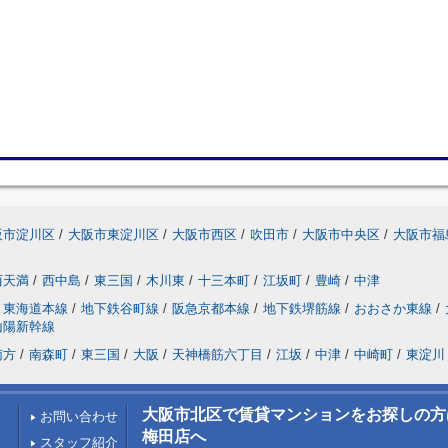
阪市淀川区
/
大阪市東淀川区
/
大阪市西区
/
吹田市
/
大阪市中央区
/
大阪市福
西天満
/
西中島
/
東三国
/
木川東
/
十三本町
/
江坂町
/
豊崎
/
中津
東海道本線
/
地下鉄谷町線
/
阪急京都本線
/
地下鉄堺筋線
/
おおさか東線
/
山陽新幹線
南方
/
南森町
/
東三国
/
大阪
/
天神橋筋六丁目
/
江坂
/
中津
/
中崎町
/
東淀川
大阪市北区で賃貸マンションをお探しの方はLi
お問い合わせ
梅田店へ
スタッフ紹介