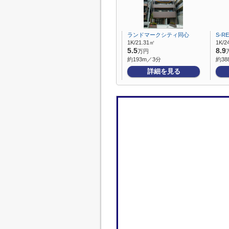
ランドマークシティ同心
S-R
1K/21.31㎡
1K/2
5.5
8.9
万円
約193m／3分
約38
詳細を見る