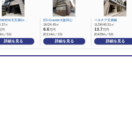
ESIDENCE天満Gr…
ES-Grande大阪同心
ベネチア天満橋
4.37㎡
1K/24.45㎡
1LDK/40.51㎡
8.6
13.7
万円
万円
万円
8m／5分
約114m／2分
約429m／6分
詳細を見る
詳細を見る
詳細を見る