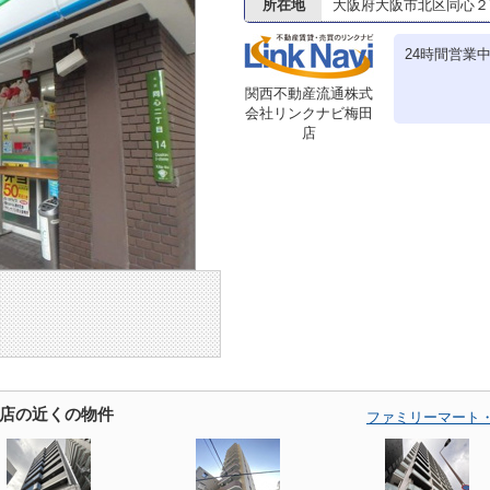
所在地
大阪府大阪市北区同心２
24時間営業
関西不動産流通株式
会社リンクナビ梅田
店
店の近くの物件
ファミリーマート