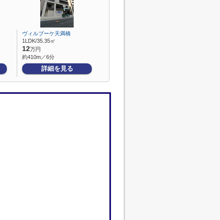
ヴィルブーケ天満橋
1LDK/35.35㎡
12
万円
約410m／6分
詳細を見る