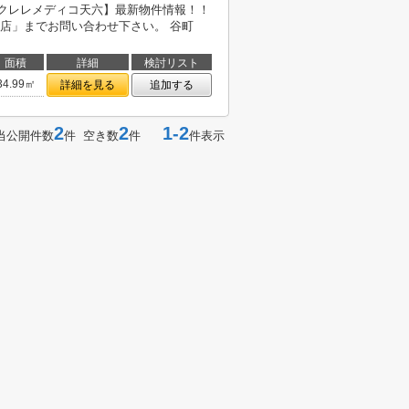
エクレレメディコ天六】最新物件情報！！
店」までお問い合わせ下さい。 谷町
面積
詳細
検討リスト
34.99㎡
詳細を見る
追加する
2
2
1-2
当公開件数
件 空き数
件
件表示