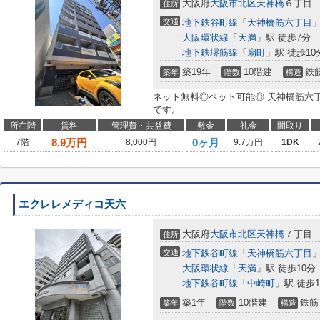
大阪府
大阪市北区
天神橋
６丁目
住所
交通
地下鉄谷町線
「
天神橋筋六丁目
」
大阪環状線
「
天満
」駅 徒歩7分
地下鉄堺筋線
「
扇町
」駅 徒歩10
築19年
10階建
鉄
築年
階数
構造
ネット無料◎ペット可能◎ 天神橋筋六
です。
所在階
賃料
管理費・共益費
敷金
礼金
間取り
8.9
万円
0ヶ月
7階
8,000円
9.7万円
1DK
エクレレメディコ天六
大阪府
大阪市北区
天神橋
７丁目
住所
交通
地下鉄谷町線
「
天神橋筋六丁目
」
大阪環状線
「
天満
」駅 徒歩10分
地下鉄谷町線
「
中崎町
」駅 徒歩1
築1年
10階建
鉄筋
築年
階数
構造