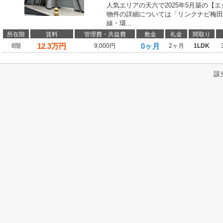
人気エリアの天六で2025年5月築の【
物件の詳細については「リンクナビ梅田
線・環...
所在階
賃料
管理費・共益費
敷金
礼金
間取り
12.3
万円
0ヶ月
8階
9,000円
2ヶ月
1LDK
該