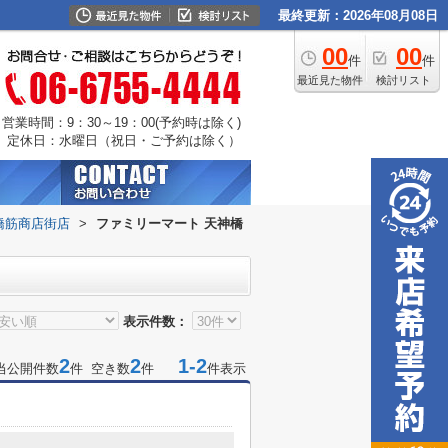
最終更新：2026年08月08日
00
00
件
件
最近見た物件
検討リスト
営業時間：9：30～19：00(予約時は除く)
定休日：水曜日（祝日・ご予約は除く）
橋筋商店街店
>
ファミリーマート 天神橋
表示件数：
2
2
1-2
当公開件数
件 空き数
件
件表示