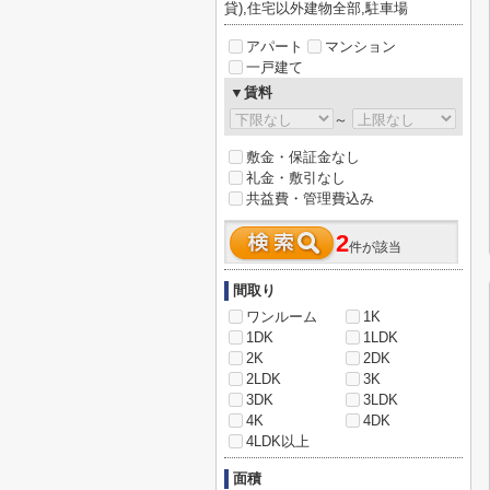
貸),住宅以外建物全部,駐車場
アパート
マンション
一戸建て
▼賃料
～
敷金・保証金なし
礼金・敷引なし
共益費・管理費込み
2
件が該当
間取り
ワンルーム
1K
1DK
1LDK
2K
2DK
2LDK
3K
3DK
3LDK
4K
4DK
4LDK以上
面積