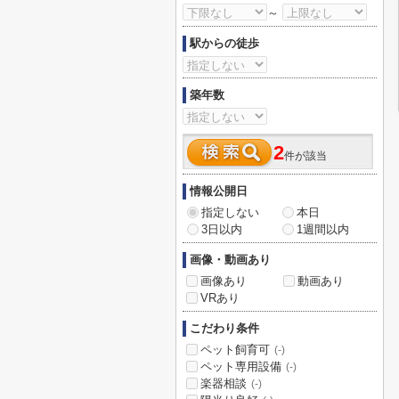
～
駅からの徒歩
築年数
2
件が該当
情報公開日
指定しない
本日
3日以内
1週間以内
画像・動画あり
画像あり
動画あり
VRあり
こだわり条件
ペット飼育可
(-)
ペット専用設備
(-)
楽器相談
(-)