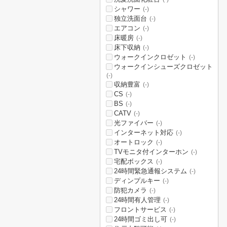
シャワー
(-)
独立洗面台
(-)
エアコン
(-)
床暖房
(-)
床下収納
(-)
ウォークインクロゼット
(-)
ウォークインシューズクロゼット
(-)
収納豊富
(-)
CS
(-)
BS
(-)
CATV
(-)
光ファイバー
(-)
インターネット対応
(-)
オートロック
(-)
TVモニタ付インターホン
(-)
宅配ボックス
(-)
24時間緊急通報システム
(-)
ディンプルキー
(-)
防犯カメラ
(-)
24時間有人管理
(-)
フロントサービス
(-)
24時間ゴミ出し可
(-)