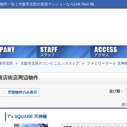
ファミリーマート 天神橋筋商店街店周辺の物件一覧｜大阪市北区の賃貸マンションならLink Navi 梅田店！
阪市北区
>
大阪市北区のコンビニエンスストア
>
ファミリーマート 天神
商店街店周辺物件
並び順：
空室物件のみ表示
該
T's SQUARE 天神橋