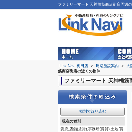
Link Navi 梅田店
>
周辺施設案内
>
大
筋商店街店の近くの物件
ファミリーマート 天神橋筋
種別で絞り込む
現在の種別
賃貸,店舗(賃貸),事務所(賃貸),土地(賃