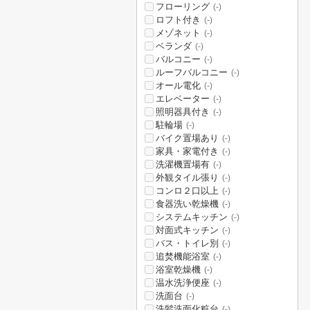
フローリング
(-)
ロフト付き
(-)
メゾネット
(-)
ベランダ
(-)
バルコニー
(-)
ルーフバルコニー
(-)
オール電化
(-)
エレベーター
(-)
照明器具付き
(-)
駐輪場
(-)
バイク置場あり
(-)
家具・家電付き
(-)
洗濯機置場有
(-)
外観タイル張り
(-)
コンロ２口以上
(-)
食器洗い乾燥機
(-)
システムキッチン
(-)
対面式キッチン
(-)
バス・トイレ別
(-)
追焚機能浴室
(-)
浴室乾燥機
(-)
温水洗浄便座
(-)
洗面台
(-)
洗髪洗面化粧台
(-)