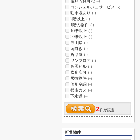
住戸内覧可能
(-)
コンシェルジュサービス
(-)
駐車場あり
(-)
2階以上
(-)
1階の物件
(-)
10階以上
(-)
20階以上
(-)
最上階
(-)
南向き
(-)
角部屋
(-)
ワンフロア
(-)
高層ビル
(-)
飲食店可
(-)
居抜物件
(-)
個別空調
(-)
都市ガス
(-)
下水道
(-)
2
件が該当
新着物件