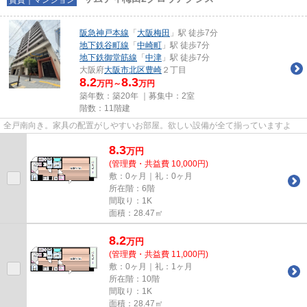
阪急神戸本線
「
大阪梅田
」駅 徒歩7分
地下鉄谷町線
「
中崎町
」駅 徒歩7分
地下鉄御堂筋線
「
中津
」駅 徒歩7分
大阪府
大阪市北区
豊崎
２丁目
8.2
8.3
万円～
万円
築年数：築20年 ｜募集中：
2室
階数：11階建
全戸南向き。家具の配置がしやすいお部屋。欲しい設備が全て揃っていますよ
8.3
万
円
(管理費・共益費 10,000円)
敷：0ヶ月｜礼：0ヶ月
所在階：6階
間取り：1K
面積：28.47㎡
8.2
万
円
(管理費・共益費 11,000円)
敷：0ヶ月｜礼：1ヶ月
所在階：10階
間取り：1K
面積：28.47㎡