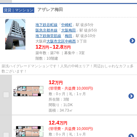
アザレア梅田
賃貸｜マンション
地下鉄谷町線
「
中崎町
」駅 徒歩5分
阪急京都本線
「
大阪梅田
」駅 徒歩5分
地下鉄御堂筋線
「
梅田
」駅 徒歩10分
大阪府
大阪市北区
中崎西
３丁目
12
12.8
万円～
万円
築年数：築7年 ｜募集中：
3室
階数：10階建
築浅ハイグレードマンションです！人気の中崎エリア！周辺おしゃれなカフェ多
数ございます！
12
万
円
(管理費・共益費 10,000円)
敷：0ヶ月｜礼：1ヶ月
所在階：3階
間取り：1LDK
面積：34.73㎡
12.4
万
円
(管理費・共益費 10,000円)
敷：0ヶ月｜礼：1ヶ月