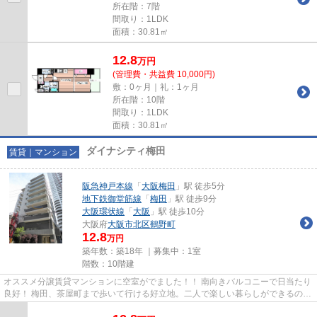
所在階：7階
間取り：1LDK
面積：30.81㎡
12.8
万
円
(管理費・共益費 10,000円)
敷：0ヶ月｜礼：1ヶ月
所在階：10階
間取り：1LDK
面積：30.81㎡
ダイナシティ梅田
賃貸｜マンション
阪急神戸本線
「
大阪梅田
」駅 徒歩5分
地下鉄御堂筋線
「
梅田
」駅 徒歩9分
大阪環状線
「
大阪
」駅 徒歩10分
大阪府
大阪市北区
鶴野町
12.8
万円
築年数：築18年 ｜募集中：
1室
階数：10階建
オススメ分譲賃貸マンションに空室がでました！！ 南向きバルコニーで日当たり
良好！ 梅田、茶屋町まで歩いて行ける好立地。二人で楽しい暮らしができるので
新婚さんにオススメ物件で...