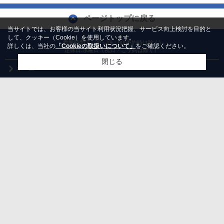
ページトップに戻る
当サイトでは、お客様の当サイト利用状況把握、サービス向上検討を目的と
して、クッキー（Cookie）を使用しています。
営業時間:9：30～19：00(予約時は除く)
詳しくは、当社の
「Cookieの取扱いについて」
をご確認ください。
定休日:水曜日（祝日・ご予約は除く）
閉じる
ホーム
会社概要
お問合せ
検討リスト追加
お問い合わせ
PCサイト
個人情報
利用規約
アクセスマップ
｜
｜
Copyright(c) 関西不動産流通株式会社 リンクナビ梅田店 All rights reserved.