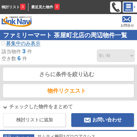
0
0
検討リスト
最近見た物件
お問合せ
ファミリーマート 茶屋町北店の周辺物件一覧
募集中のみ表示
3
該当物件
件
6
空き数
件
さらに条件を絞り込む
物件リクエスト
チェックした物件をまとめて
検討リストに追加
お問い合わせ
サムティ梅田2グロウアクシス
賃貸｜マンション