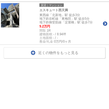
賃貸｜マンション
エスキュート西天満
東西線「北新地」駅 徒歩3分
地下鉄谷町線「東梅田」駅 徒歩5分
地下鉄御堂筋線「淀屋橋」駅 徒歩7分
9.2万円
間取:
1R
建物面積:
- / 8.94坪
土地面積:
- / -
敷金/礼金:
0万円/0ヶ月
近くの物件をもっと見る