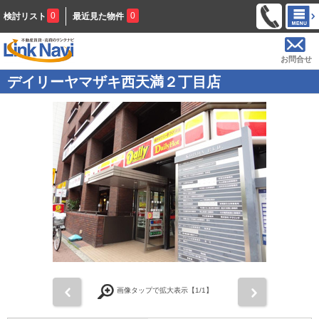
0
0
検討リスト
最近見た物件
お問合せ
デイリーヤマザキ西天満２丁目店
前
次
画像タップで拡大表示【
1
/1】