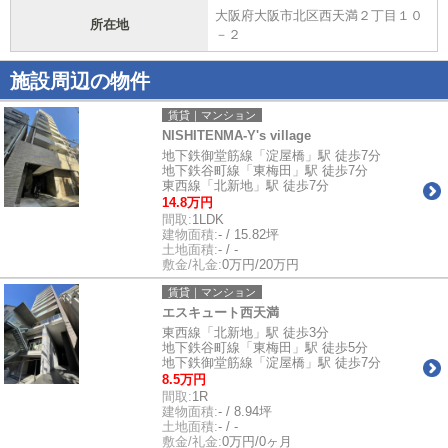
大阪府大阪市北区西天満２丁目１０
所在地
－２
施設周辺の物件
賃貸｜マンション
NISHITENMA-Y's village
地下鉄御堂筋線「淀屋橋」駅 徒歩7分
地下鉄谷町線「東梅田」駅 徒歩7分
東西線「北新地」駅 徒歩7分
14.8万円
間取:
1LDK
建物面積:
- / 15.82坪
土地面積:
- / -
敷金/礼金:
0万円/20万円
賃貸｜マンション
エスキュート西天満
東西線「北新地」駅 徒歩3分
地下鉄谷町線「東梅田」駅 徒歩5分
地下鉄御堂筋線「淀屋橋」駅 徒歩7分
8.5万円
間取:
1R
建物面積:
- / 8.94坪
土地面積:
- / -
敷金/礼金:
0万円/0ヶ月