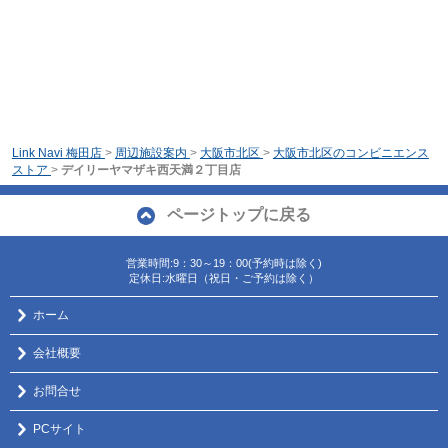
Link Navi 梅田店
>
周辺施設案内
>
大阪市北区
>
大阪市北区のコンビニエンス
ストア
>
デイリーヤマザキ西天満２丁目店
ページトップに戻る
営業時間:9：30～19：00(予約時は除く)
定休日:水曜日（祝日・ご予約は除く）
ホーム
会社概要
お問合せ
PCサイト