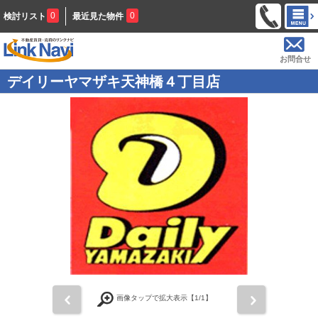
0
0
検討リスト
最近見た物件
お問合せ
デイリーヤマザキ天神橋４丁目店
前
次
画像タップで拡大表示【
1
/1】