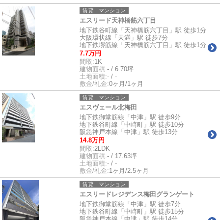
賃貸｜マンション
エスリード天神橋筋六丁目
地下鉄谷町線「天神橋筋六丁目」駅 徒歩1分
大阪環状線「天満」駅 徒歩7分
地下鉄堺筋線「天神橋筋六丁目」駅 徒歩1分
7.7万円
間取:
1K
建物面積:
- / 6.70坪
土地面積:
- / -
敷金/礼金:
0ヶ月/1ヶ月
賃貸｜マンション
エスヴェール北梅田
地下鉄御堂筋線「中津」駅 徒歩9分
地下鉄谷町線「中崎町」駅 徒歩10分
阪急神戸本線「中津」駅 徒歩13分
14.8万円
間取:
2LDK
建物面積:
- / 17.63坪
土地面積:
- / -
敷金/礼金:
1ヶ月/2.5ヶ月
賃貸｜マンション
エスリードレジデンス梅田グランゲート
地下鉄御堂筋線「中津」駅 徒歩7分
地下鉄谷町線「中崎町」駅 徒歩15分
阪急神戸本線「中津」駅 徒歩14分