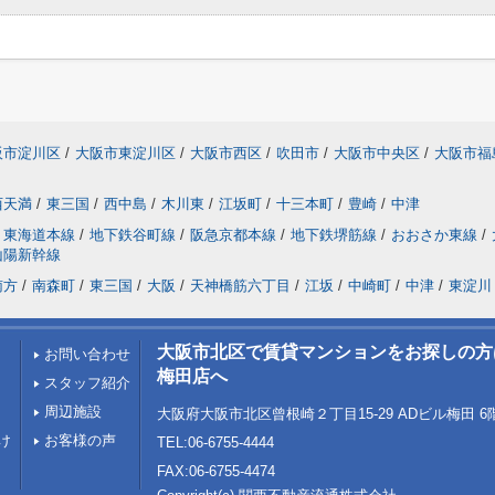
阪市淀川区
/
大阪市東淀川区
/
大阪市西区
/
吹田市
/
大阪市中央区
/
大阪市福
西天満
/
東三国
/
西中島
/
木川東
/
江坂町
/
十三本町
/
豊崎
/
中津
東海道本線
/
地下鉄谷町線
/
阪急京都本線
/
地下鉄堺筋線
/
おおさか東線
/
山陽新幹線
南方
/
南森町
/
東三国
/
大阪
/
天神橋筋六丁目
/
江坂
/
中崎町
/
中津
/
東淀川
大阪市北区で賃貸マンションをお探しの方はLi
お問い合わせ
梅田店へ
スタッフ紹介
周辺施設
大阪府大阪市北区曾根崎２丁目15-29 ADビル梅田 6
け
お客様の声
TEL:06-6755-4444
FAX:06-6755-4474