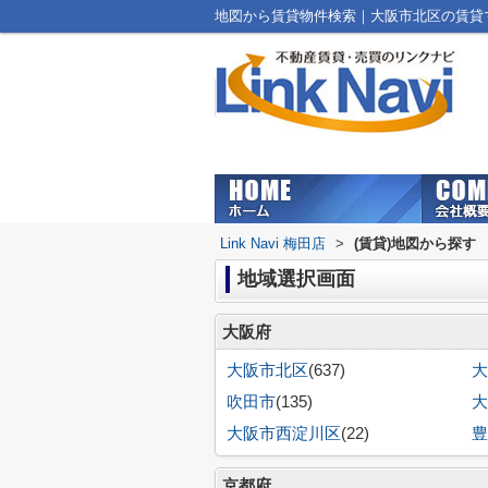
地図から賃貸物件検索｜大阪市北区の賃貸マンシ
Link Navi 梅田店
>
(賃貸)地図から探す
地域選択画面
大阪府
大阪市北区
(637)
大
吹田市
(135)
大
大阪市西淀川区
(22)
豊
京都府