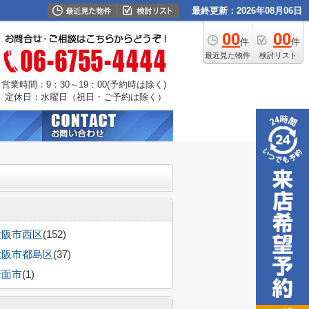
最終更新：2026年08月06日
00
00
件
件
最近見た物件
検討リスト
営業時間：9：30～19：00(予約時は除く)
定休日：水曜日（祝日・ご予約は除く）
大阪市西区
(152)
大阪市都島区
(37)
箕面市
(1)