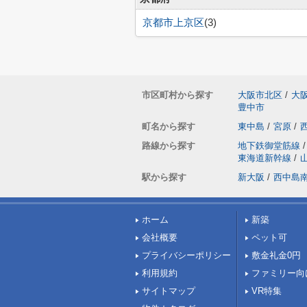
京都市上京区
(3)
市区町村から探す
大阪市北区
/
大
豊中市
町名から探す
東中島
/
宮原
/
路線から探す
地下鉄御堂筋線
/
東海道新幹線
/
駅から探す
新大阪
/
西中島
ホーム
新築
会社概要
ペット可
プライバシーポリシー
敷金礼金0円
利用規約
ファミリー向
サイトマップ
VR特集