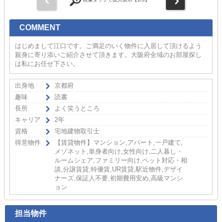
COMMENT
はじめまして江口です。ご満足のいく物件に入居して頂けるよう
親身に寄り添いご紹介させて頂きます。大阪府全域のお部屋探し
は私にお任せ下さい。
出身地
京都府
趣味
読書
長所
よく笑うところ
キャリア
2年
資格
宅地建物取引士
得意物件
【賃貸物件】マンション,アパート,一戸建て,
メゾネット,単身者向け,女性向け,二人暮し・
ルームシェア,ファミリー向け,ペット対応・相
談,分譲賃貸,特優賃,UR賃貸,駅近物件,デザイ
ナーズ,保証人不要,初期費用安め,高級マンシ
ョン
担当物件