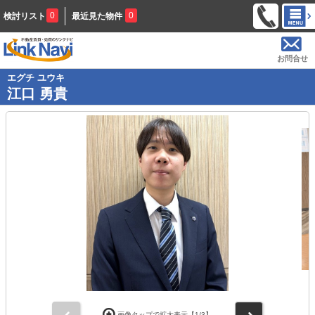
0
0
検討リスト
最近見た物件
お問合せ
エグチ ユウキ
江口 勇貴
前
次
画像タップで拡大表示【
1
/3】