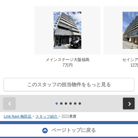
メインステージ大阪福島
セイシア
7万円
12
このスタッフの担当物件をもっと見る
前
Link Navi 梅田店
>
スタッフ紹介
>
江口勇貴
ページトップに戻る