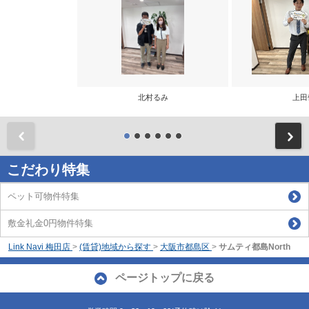
北村るみ
上田
前
こだわり特集
ペット可物件特集
敷金礼金0円物件特集
Link Navi 梅田店
>
(賃貸)地域から探す
>
大阪市都島区
>
サムティ都島North
ページトップに戻る