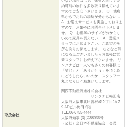
いない場合は… A 保証人無しで契
約可能の物件を多数取り揃えていま
すのでご安心下さいませ。 Q 他府
県からでお店の場所が分からない…
A お迎えサービスも実施しておりま
すので、お気軽にお問合せ下さいま
せ。 Q お部屋のサイズが分からな
いので家具を買えない… A 営業ス
タッフにお伝え下さい。ご希望の箇
所を測りお伝えします。 などなど気
になる点ございましたらお気軽に営
業スタッフにお伝え下さいませ。 リ
ンクナビは一人でも多くのお客様に
「笑顔」と「ありがとう」を頂く為
にどうしたらいいのか、スタッフ一
丸となり日々精進いたします。
関西不動産流通株式会社
リンクナビ梅田店
大阪府大阪市北区曾根崎２丁目15-2
9 ADビル梅田 6階
TEL:06-6755-4444
取扱会社
大阪府知事 (3) 第58936号
（公社）全日本不動産協会 会員