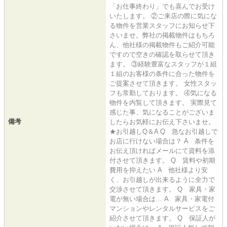
「お仕事終わり」でも喜んでお受け
いたします。 ②ご来店の際に気にな
る物件を営業スタッフにお知らせ下
さいませ。弊社の掲載物件はもちろ
ん、他社様の掲載物件もご紹介可能
ですので空きの確認を取らせて頂き
ます。 ③経験豊富なスタッフが１組
１組のお客様の条件に合った物件を
ご提案させて頂きます。 女性スタッ
フも常勤しております。 ④気になる
物件を内覧して頂きます。 実際見て
感じた事、気になることがございま
備考
したらお気軽にお伝え下さいませ。
★お引越しQ＆A Q 急なお引越しで
お店に行けない場合は？ A 条件を
お伝え頂ければメールにて資料を添
付させて頂きます。 Q 賃料や初期
費用を抑えたい A 他社様より安
く、お引越しが出来るように全力で
交渉させて頂きます。 Q 家具・家
電が無い場合は… A 家具・家電付
マンションやレンタルサービスをご
紹介させて頂きます。 Q 保証人が