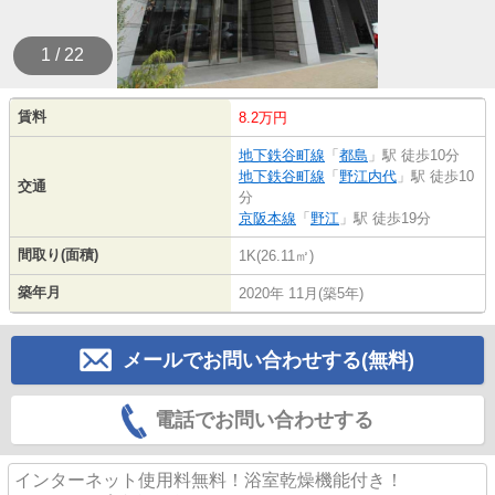
1 / 22
賃料
8.2万円
地下鉄谷町線
「
都島
」駅 徒歩10分
地下鉄谷町線
「
野江内代
」駅 徒歩10
交通
分
京阪本線
「
野江
」駅 徒歩19分
間取り(面積)
1K(26.11㎡)
築年月
2020年 11月(築5年)
メールでお問い合わせする(無料)
電話でお問い合わせする
インターネット使用料無料！浴室乾燥機能付き！