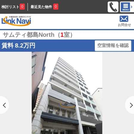
0
0
検討リスト
最近見た物件
お問合せ
サムティ都島North（
1
室）
賃料
8.2万円
空室情報を確認