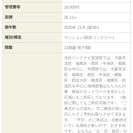
管理費等
10,000円
面積
26.11㎡
築年数
2020年 11月 (築5年)
種別/構造
マンション/鉄筋コンクリート
階建
11階建 地下8階
当社リンクナビ賃貸部では、大阪市
北区・福島区・西区・中央区・都島
区を中心に、売買部では、大阪市北
区・福島区・西区・中央区・都島
区・西淀川区・鶴見区・城東区・此
花区を中心に地域密着はもちろんの
事、独自のネットワークを生かした
広域にもご対応しております。（他
区に関してもご対応可能です） 『ご
来店からの流れ』 ①ご都合の良いお
日にちでご予約お取りさせて頂きま
す。 「平日」のご来店は、比較的す
いている場合が多いので、おすすめ
です。 もちろん「土・日・祝日」や