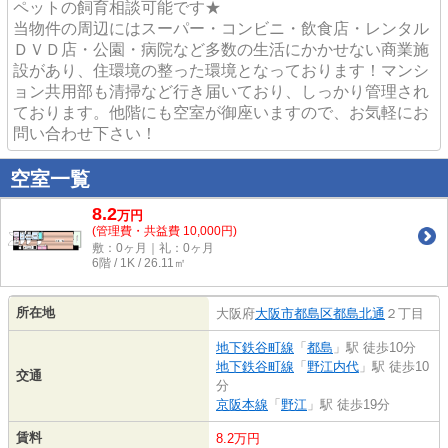
ペットの飼育相談可能です★
当物件の周辺にはスーパー・コンビニ・飲食店・レンタル
ＤＶＤ店・公園・病院など多数の生活にかかせない商業施
設があり、住環境の整った環境となっております！マンシ
ョン共用部も清掃など行き届いており、しっかり管理され
ております。他階にも空室が御座いますので、お気軽にお
問い合わせ下さい！
空室一覧
8.2
万
円
(管理費・共益費 10,000円)
敷：0ヶ月｜礼：0ヶ月
6階 / 1K / 26.11㎡
所在地
大阪府
大阪市都島区
都島北通
２丁目
地下鉄谷町線
「
都島
」駅 徒歩10分
地下鉄谷町線
「
野江内代
」駅 徒歩10
交通
分
京阪本線
「
野江
」駅 徒歩19分
賃料
8.2万円