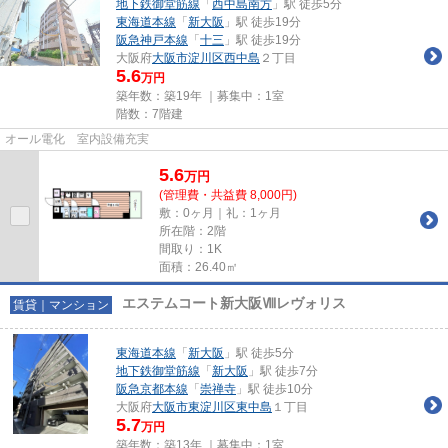
地下鉄御堂筋線
「
西中島南方
」駅 徒歩5分
東海道本線
「
新大阪
」駅 徒歩19分
阪急神戸本線
「
十三
」駅 徒歩19分
大阪府
大阪市淀川区
西中島
２丁目
5.6
万円
築年数：築19年 ｜募集中：
1室
階数：7階建
オール電化 室内設備充実
5.6
万
円
(管理費・共益費 8,000円)
敷：0ヶ月｜礼：1ヶ月
所在階：2階
間取り：1K
面積：26.40㎡
エステムコート新大阪Ⅷレヴォリス
賃貸｜マンション
東海道本線
「
新大阪
」駅 徒歩5分
地下鉄御堂筋線
「
新大阪
」駅 徒歩7分
阪急京都本線
「
崇禅寺
」駅 徒歩10分
大阪府
大阪市東淀川区
東中島
１丁目
5.7
万円
築年数：築13年 ｜募集中：
1室