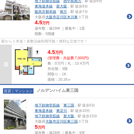
地下鉄御堂筋線
「
西中島南方
」駅 徒歩6分
東海道本線
「
新大阪
」駅 徒歩9分
阪急京都本線
「
南方
」駅 徒歩7分
大阪府
大阪市淀川区
木川東
３丁目
4.5
万円
築年数：築29年 ｜募集中：
1室
階数：5階建
駅から１本道！多数沿線利用可能！便利な立地です！
4.5
万
円
(管理費・共益費 7,000円)
敷：0万円｜礼：10.4万円
所在階：3階
間取り：1K
面積：20.26㎡
ノルデンハイム東三国
賃貸｜マンション
地下鉄御堂筋線
「
東三国
」駅 徒歩5分
東海道本線
「
東淀川
」駅 徒歩10分
地下鉄御堂筋線
「
新大阪
」駅 徒歩15分
大阪府
大阪市淀川区
東三国
３丁目
5
万円
築年数：築28年 ｜募集中：
9室