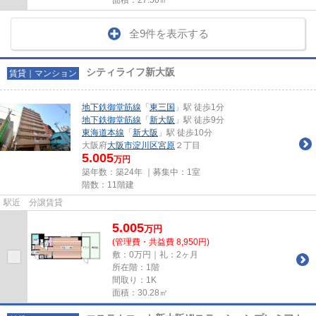
全9件を表示する
シティライフ新大阪
賃貸｜マンション
地下鉄御堂筋線
「
東三国
」駅 徒歩1分
地下鉄御堂筋線
「
新大阪
」駅 徒歩9分
東海道本線
「
新大阪
」駅 徒歩10分
大阪府
大阪市淀川区
宮原
２丁目
5.005
万円
築年数：築24年 ｜募集中：
1室
階数：11階建
駅近 分譲賃貸
5.005
万
円
(管理費・共益費 8,950円)
敷：0万円｜礼：2ヶ月
所在階：1階
間取り：1K
面積：30.28㎡