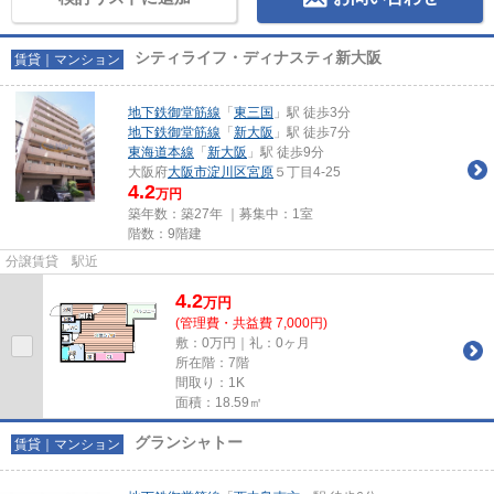
シティライフ・ディナスティ新大阪
賃貸｜マンション
地下鉄御堂筋線
「
東三国
」駅 徒歩3分
地下鉄御堂筋線
「
新大阪
」駅 徒歩7分
東海道本線
「
新大阪
」駅 徒歩9分
大阪府
大阪市淀川区
宮原
５丁目4-25
4.2
万円
築年数：築27年 ｜募集中：
1室
階数：9階建
分譲賃貸 駅近
4.2
万
円
(管理費・共益費 7,000円)
敷：0万円｜礼：0ヶ月
所在階：7階
間取り：1K
面積：18.59㎡
グランシャトー
賃貸｜マンション