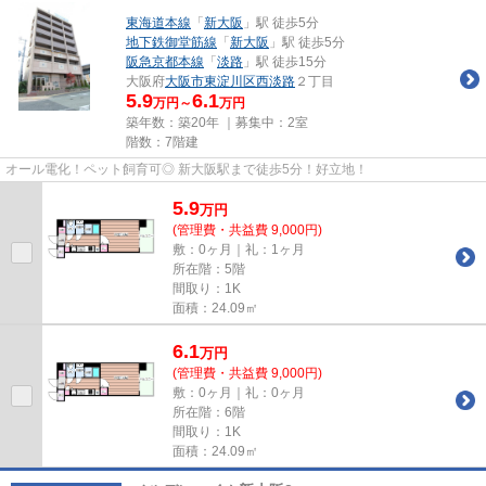
東海道本線
「
新大阪
」駅 徒歩5分
地下鉄御堂筋線
「
新大阪
」駅 徒歩5分
阪急京都本線
「
淡路
」駅 徒歩15分
大阪府
大阪市東淀川区
西淡路
２丁目
5.9
6.1
万円～
万円
築年数：築20年 ｜募集中：
2室
階数：7階建
オール電化！ペット飼育可◎ 新大阪駅まで徒歩5分！好立地！
5.9
万
円
(管理費・共益費 9,000円)
敷：0ヶ月｜礼：1ヶ月
所在階：5階
間取り：1K
面積：24.09㎡
6.1
万
円
(管理費・共益費 9,000円)
敷：0ヶ月｜礼：0ヶ月
所在階：6階
間取り：1K
面積：24.09㎡