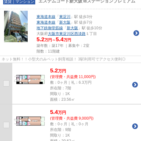
エステムコート新大阪Ⅶステーションプレミアム
賃貸｜マンション
東海道本線
「
東淀川
」駅 徒歩3分
東海道本線
「
新大阪
」駅 徒歩7分
地下鉄御堂筋線
「
新大阪
」駅 徒歩10分
大阪府
大阪市東淀川区
西淡路
１丁目
5.2
5.4
万円～
万円
築年数：築17年 ｜募集中：
2室
階数：11階建
ネット無料！！小型犬のみペット飼育相談！ 3駅利用可でアクセス便利◎
5.2
万
円
(管理費・共益費 11,000円)
敷：0ヶ月｜礼：6.3万円
所在階：7階
間取り：1K
面積：23.56㎡
5.4
万
円
(管理費・共益費 9,000円)
敷：0ヶ月｜礼：0ヶ月
所在階：9階
間取り：1K
面積：20.62㎡