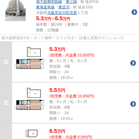
地下鉄御堂筋線
「
東三国
」駅 徒歩5分
東海道本線
「
東淀川
」駅 徒歩10分
大阪府
大阪市淀川区
宮原
１丁目
5.3
6.5
万円～
万円
築年数：築24年 ｜募集中：
3室
階数：12階建
新大阪駅徒歩3分！ネット無料！ロフト付き！ 設備も充実のマンション◎
5.3
万
円
(管理費・共益費 10,850円)
敷：0ヶ月｜礼：0ヶ月
所在階：4階
間取り：1K
面積：19.02㎡
5.5
万
円
(管理費・共益費 10,850円)
敷：0ヶ月｜礼：0ヶ月
所在階：8階
間取り：1K
面積：19.02㎡
6.5
万
円
(管理費・共益費 8,000円)