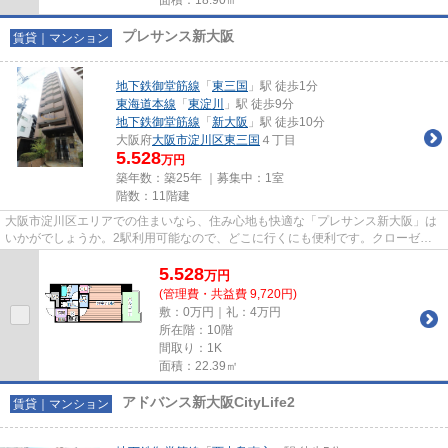
プレサンス新大阪
賃貸｜マンション
地下鉄御堂筋線
「
東三国
」駅 徒歩1分
東海道本線
「
東淀川
」駅 徒歩9分
地下鉄御堂筋線
「
新大阪
」駅 徒歩10分
大阪府
大阪市淀川区
東三国
４丁目
5.528
万円
築年数：築25年 ｜募集中：
1室
階数：11階建
大阪市淀川区エリアでの住まいなら、住み心地も快適な「プレサンス新大阪」は
いかがでしょうか。2駅利用可能なので、どこに行くにも便利です。クローゼッ
トがあるので、洋服好きの方も...
5.528
万
円
(管理費・共益費 9,720円)
敷：0万円｜礼：4万円
所在階：10階
間取り：1K
面積：22.39㎡
アドバンス新大阪CityLife2
賃貸｜マンション