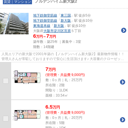
ノルデンハイム新大阪2
賃貸｜マンション
地下鉄御堂筋線
「
東三国
」駅 徒歩5分
地下鉄御堂筋線
「
新大阪
」駅 徒歩10分
東海道本線
「
新大阪
」駅 徒歩10分
大阪府
大阪市淀川区
宮原
５丁目
6
7
万円～
万円
築年数：築25年 ｜募集中：
3室
階数：14階建
人気エリアの新大阪で2001年築の【ノルデンハイム新大阪2】最新物件情報！！
管理人さんが常駐しておりますので安心に生活頂けます♪ 大容量のクローゼット
でしっかりと使わないもの等...
7
万
円
(管理費・共益費 9,000円)
敷：0ヶ月｜礼：25万円
所在階：2階
間取り：1LDK
面積：33.54㎡
6.5
万
円
(管理費・共益費 9,000円)
敷：0ヶ月｜礼：20万円
所在階：5階
間取り：1DK