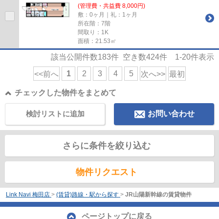
(管理費・共益費 8,000円)
敷：0ヶ月｜礼：1ヶ月
所在階：7階
間取り：1K
面積：21.53㎡
該当公開件数
183
件 空き数
424
件
1-20
件表示
1
2
3
4
5
<<前へ
次へ>>
最初
チェックした物件をまとめて
検討リストに追加
お問い合わせ
さらに条件を絞り込む
物件リクエスト
Link Navi 梅田店
>
(賃貸)路線・駅から探す
>
JR山陽新幹線の賃貸物件
ページトップに戻る