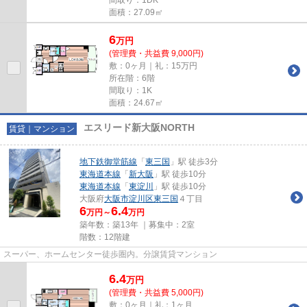
面積：27.09㎡
6
万
円
(管理費・共益費 9,000円)
敷：0ヶ月｜礼：15万円
所在階：6階
間取り：1K
面積：24.67㎡
エスリード新大阪NORTH
賃貸｜マンション
地下鉄御堂筋線
「
東三国
」駅 徒歩3分
東海道本線
「
新大阪
」駅 徒歩10分
東海道本線
「
東淀川
」駅 徒歩10分
大阪府
大阪市淀川区
東三国
４丁目
6
6.4
万円～
万円
築年数：築13年 ｜募集中：
2室
階数：12階建
スーパー、ホームセンター徒歩圏内。分譲賃貸マンション
6.4
万
円
(管理費・共益費 5,000円)
敷：0ヶ月｜礼：1ヶ月