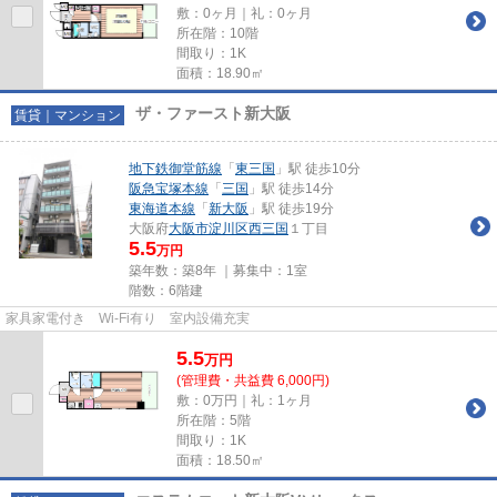
敷：0ヶ月｜礼：0ヶ月
所在階：10階
間取り：1K
面積：18.90㎡
ザ・ファースト新大阪
賃貸｜マンション
地下鉄御堂筋線
「
東三国
」駅 徒歩10分
阪急宝塚本線
「
三国
」駅 徒歩14分
東海道本線
「
新大阪
」駅 徒歩19分
大阪府
大阪市淀川区
西三国
１丁目
5.5
万円
築年数：築8年 ｜募集中：
1室
階数：6階建
家具家電付き Wi-Fi有り 室内設備充実
5.5
万
円
(管理費・共益費 6,000円)
敷：0万円｜礼：1ヶ月
所在階：5階
間取り：1K
面積：18.50㎡