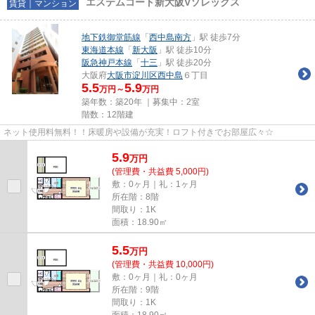
エステムコート新大阪Vソレックス
賃貸｜マンション
地下鉄御堂筋線
「
西中島南方
」駅 徒歩7分
東海道本線
「
新大阪
」駅 徒歩10分
阪急神戸本線
「
十三
」駅 徒歩20分
大阪府
大阪市淀川区
西中島
６丁目
5.5
5.9
万円～
万円
築年数：築20年 ｜募集中：
2室
階数：12階建
ネット使用料無料！！床暖房や設備が充実！ロフト付きでお部屋広々☆
5.9
万
円
(管理費・共益費 5,000円)
敷：0ヶ月｜礼：1ヶ月
所在階：8階
間取り：1K
面積：18.90㎡
5.5
万
円
(管理費・共益費 10,000円)
敷：0ヶ月｜礼：0ヶ月
所在階：9階
間取り：1K
面積：18.90㎡