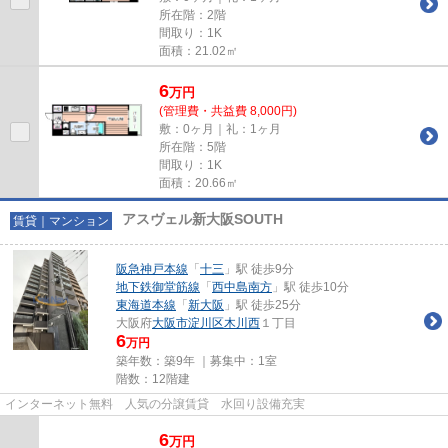
所在階：2階
間取り：1K
面積：21.02㎡
6
万
円
(管理費・共益費 8,000円)
敷：0ヶ月｜礼：1ヶ月
所在階：5階
間取り：1K
面積：20.66㎡
アスヴェル新大阪SOUTH
賃貸｜マンション
阪急神戸本線
「
十三
」駅 徒歩9分
地下鉄御堂筋線
「
西中島南方
」駅 徒歩10分
東海道本線
「
新大阪
」駅 徒歩25分
大阪府
大阪市淀川区
木川西
１丁目
6
万円
築年数：築9年 ｜募集中：
1室
階数：12階建
インターネット無料 人気の分譲賃貸 水回り設備充実
6
万
円