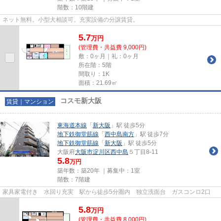
階数：10階建
ネット無料。小型犬相談可。充実設備の分譲賃貸。
5.7
万
円
(管理費・共益費 9,000円)
敷：0ヶ月｜礼：0ヶ月
所在階：5階
間取り：1K
面積：21.69㎡
コスモ新大阪
賃貸｜マンション
東海道本線
「
新大阪
」駅 徒歩5分
地下鉄御堂筋線
「
西中島南方
」駅 徒歩7分
地下鉄御堂筋線
「
新大阪
」駅 徒歩5分
大阪府
大阪市淀川区
西中島
５丁目8-11
5.8
万円
築年数：築20年 ｜募集中：
1室
階数：7階建
家具家電付き 水回り充実 駅から徒歩5分圏内 独立洗面台 ガスコンロ2口
5.8
万
円
(管理費・共益費 8,000円)