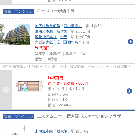
ローズコーポ西中島
賃貸｜マンション
地下鉄御堂筋線
「
西中島南方
」駅 徒歩5分
東海道本線
「
新大阪
」駅 徒歩17分
阪急神戸本線
「
十三
」駅 徒歩17分
大阪府
大阪市淀川区
西中島
２丁目
5.3
万円
築年数：築25年 ｜募集中：
1室
階数：10階建
西中島南方駅より徒歩3分！ 床暖、照明、浴室乾燥、ウォシュレット標準完備！
5.3
万
円
(管理費・共益費 7,000円)
敷：1ヶ月｜礼：1ヶ月
所在階：6階
間取り：1K
面積：22.40㎡
エステムコート新大阪Ⅲステーションプラザ
賃貸｜マンション
東海道本線
「
新大阪
」駅 徒歩3分