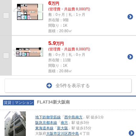
6
万
円
(管理費・共益費 8,000円)
敷：0ヶ月｜礼：1ヶ月
所在階：9階
間取り：1K
面積：20.80㎡
5.9
万
円
(管理費・共益費 8,000円)
敷：0ヶ月｜礼：0ヶ月
所在階：11階
間取り：1K
面積：20.88㎡
全5件を表示する
FLAT34新大阪南
賃貸｜マンション
地下鉄御堂筋線
「
西中島南方
」駅 徒歩1分
阪急京都本線
「
南方
」駅 徒歩3分
東海道本線
「
新大阪
」駅 徒歩15分
大阪府
大阪市淀川区
西中島
４丁目