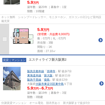
5.9
万円
築年数：築20年 ｜募集中：
1室
階数：10階建
ネット無料 シャンプードレッサー、モニターホン、ガスコンロ2口など室内設
備充実
5.9
万
円
(管理費・共益費 8,000円)
敷：0万円｜礼：0万円
所在階：3階
間取り：1K
面積：27.10㎡
エスティライフ新大阪第2
賃貸｜マンション
阪急京都本線
「
崇禅寺
」駅 徒歩7分
東海道本線
「
新大阪
」駅 徒歩11分
阪急千里線
「
柴島
」駅 徒歩12分
大阪府
大阪市東淀川区
東中島
５丁目
5.9
6.7
万円～
万円
築年数：築19年 ｜募集中：
3室
階数：3階建
分譲賃貸マンション オール電化 脱衣所あり 新大阪駅まで徒歩5分