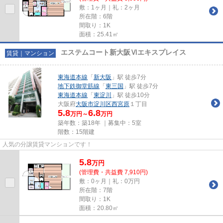
敷：1ヶ月｜礼：2ヶ月
所在階：6階
間取り：1K
面積：25.41㎡
エステムコート新大阪Ⅵエキスプレイス
賃貸｜マンション
東海道本線
「
新大阪
」駅 徒歩7分
地下鉄御堂筋線
「
東三国
」駅 徒歩7分
東海道本線
「
東淀川
」駅 徒歩10分
大阪府
大阪市淀川区
西宮原
１丁目
5.8
6.8
万円～
万円
築年数：築18年 ｜募集中：
5室
階数：15階建
人気の分譲賃貸マンションです！
5.8
万
円
(管理費・共益費 7,910円)
敷：0ヶ月｜礼：0万円
所在階：7階
間取り：1K
面積：20.80㎡