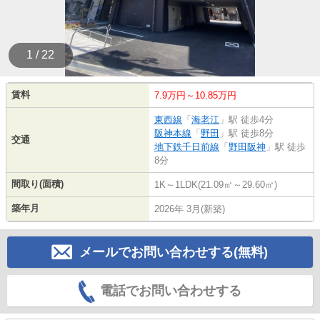
1 / 22
賃料
7.9万円～10.85万円
東西線
「
海老江
」駅 徒歩4分
阪神本線
「
野田
」駅 徒歩8分
交通
地下鉄千日前線
「
野田阪神
」駅 徒歩
8分
間取り(面積)
1K～1LDK(21.09㎡～29.60㎡)
築年月
2026年 3月(新築)
メールでお問い合わせする(無料)
電話でお問い合わせする