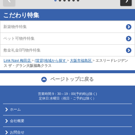
前
こだわり特集
新築物件特集
ペット可物件特集
敷金礼金0円物件特集
Link Navi 梅田店
>
(賃貸)地域から探す
>
大阪市福島区
>
エスリードレジデン
ス ザ・グラン大阪福島クラス
ページトップに戻る
営業時間:9：30～19：00(予約時は除く)
定休日:水曜日（祝日・ご予約は除く）
ホーム
会社概要
お問合せ