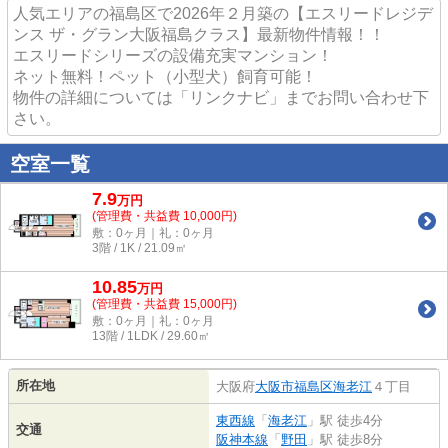
人気エリアの福島区で2026年２月築の【エスリードレジデ
ンス ザ・グラン大阪福島クラス】最新物件情報！！
エスリードシリーズの設備充実マンション！
ネット無料！ペット（小型犬）飼育可能！
物件の詳細については「リンクナビ」までお問い合わせ下
さい。
空室一覧
7.9
万
円
(管理費・共益費 10,000円)
敷：0ヶ月｜礼：0ヶ月
3階 / 1K / 21.09㎡
10.85
万
円
(管理費・共益費 15,000円)
敷：0ヶ月｜礼：0ヶ月
13階 / 1LDK / 29.60㎡
所在地
大阪府
大阪市福島区
海老江
４丁目
東西線
「
海老江
」駅 徒歩4分
交通
阪神本線
「
野田
」駅 徒歩8分