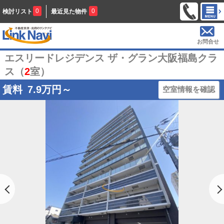
0
0
検討リスト
最近見た物件
お問合せ
エスリードレジデンス ザ・グラン大阪福島クラ
ス（
2
室）
賃料
7.9
万円～
空室情報を確認