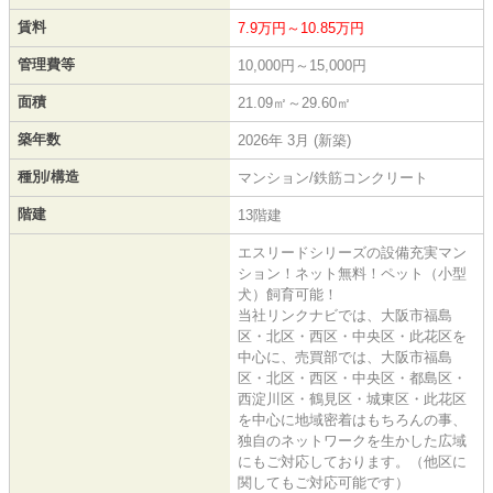
賃料
7.9万円～10.85万円
管理費等
10,000円～15,000円
面積
21.09㎡～29.60㎡
築年数
2026年 3月 (新築)
種別/構造
マンション/鉄筋コンクリート
階建
13階建
エスリードシリーズの設備充実マン
ション！ネット無料！ペット（小型
犬）飼育可能！
当社リンクナビでは、大阪市福島
区・北区・西区・中央区・此花区を
中心に、売買部では、大阪市福島
区・北区・西区・中央区・都島区・
西淀川区・鶴見区・城東区・此花区
を中心に地域密着はもちろんの事、
独自のネットワークを生かした広域
にもご対応しております。（他区に
関してもご対応可能です）