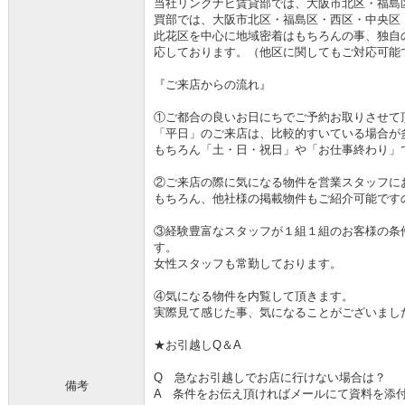
当社リンクナビ賃貸部では、大阪市北区・福島
買部では、大阪市北区・福島区・西区・中央区
此花区を中心に地域密着はもちろんの事、独自
応しております。（他区に関してもご対応可能
『ご来店からの流れ』
①ご都合の良いお日にちでご予約お取りさせて
「平日」のご来店は、比較的すいている場合が
もちろん「土・日・祝日」や「お仕事終わり」
②ご来店の際に気になる物件を営業スタッフに
もちろん、他社様の掲載物件もご紹介可能です
③経験豊富なスタッフが１組１組のお客様の条
す。
女性スタッフも常勤しております。
④気になる物件を内覧して頂きます。
実際見て感じた事、気になることがございまし
★お引越しQ＆A
Q 急なお引越しでお店に行けない場合は？
備考
A 条件をお伝え頂ければメールにて資料を添