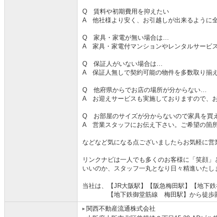
Q 賃料や初期費用を抑えたい
A 他社様より安く、お引越しが出来るように
Q 家具・家電が無い場合は…
A 家具・家電付マンションやレンタルサービ
Q 保証人がいない場合は…
A 保証人無しで契約可能の物件を多数取り揃
Q 他府県からでお店の場所が分からない…
A お迎えサービスも実施しておりますので、
Q お部屋のサイズが分からないので家具を買
A 営業スタッフにお伝え下さい。ご希望の箇
などなど気になる点ございましたらお気軽に営
リンクナビは一人でも多くのお客様に「笑顔」
いいのか、スタッフ一丸となり日々精進いたし
当社は、【JR大阪駅】【阪急梅田駅】【地下
【地下鉄御堂筋線 梅田駅】から徒歩圏
関西不動産流通株式会社 