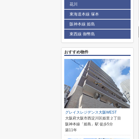
花川
東海道本線 塚本
阪神本線 姫島
東西線 御幣島
おすすめ物件
グレイスレジデンス大阪WEST
大阪府大阪市西淀川区姫里２丁目
阪神本線「姫島」駅 徒歩5分
築11年