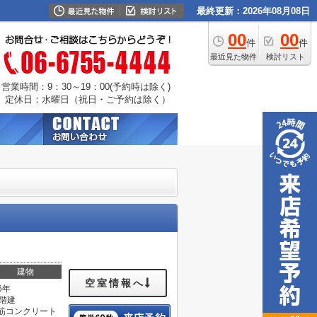
最終更新：2026年08月08日
00
00
件
件
最近見た物件
検討リスト
営業時間：9：30～19：00(予約時は除く)
定休日：水曜日（祝日・ご予約は除く）
。
建物
空室情報へ
6年
0階建
筋コンクリート