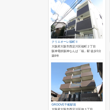
クリエオーレ福町Ⅱ
大阪府大阪市西淀川区福町２丁目
阪神電鉄阪神なんば「福」駅 徒歩5分
築8年
GROOVE千船駅前
大阪府大阪市西淀川区佃３丁目