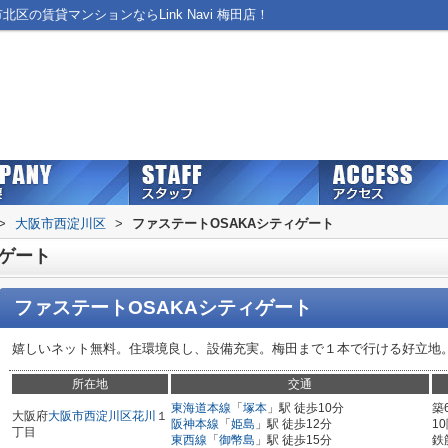
区の賃貸マンションならLink Navi 梅田店！
>
大阪市西淀川区
>
ファステートOSAKAシティゲート
ィゲート
ファステートOSAKAシティゲート
嬉しいネット無料。住環境良し、設備充実。梅田まで１本で行ける好立地
所在地
交通
東海道本線
「
塚本
」駅 徒歩10分
築
大阪府
大阪市西淀川区
花川
１
阪神本線
「
姫島
」駅 徒歩12分
1
丁目
東西線
「
御幣島
」駅 徒歩15分
鉄