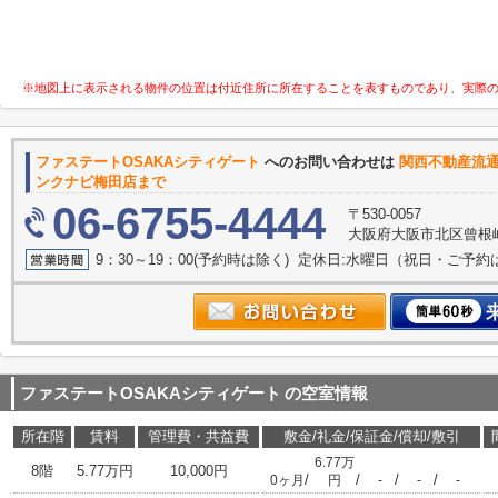
※地図上に表示される物件の位置は付近住所に所在することを表すものであり、実際
ファステートOSAKAシティゲート
へのお問い合わせは
関西不
ンクナビ梅田店まで
06-6755-4444
〒530-0057
大阪府大阪市北区曾根崎２
9：30～19：00(予約時は除く) 定休日:水曜日（祝日・ご予
ファステートOSAKAシティゲート
の空室情報
所在階
賃料
管理費・共益費
敷金/礼金/保証金/償却/敷引
6.77万
8階
5.77万円
10,000円
/
/
/
/
0ヶ月
円
-
-
-