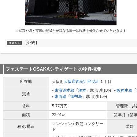
※写真や図と実際の現状とが異なる場合は現状を優先させていただきます
【外観】
コメント
ファステートOSAKAシティゲート
の物件概要
所在地
大阪府
大阪市西淀川区
花川
１丁目
東海道本線
「
塚本
」駅 徒歩10分
阪神本線
「
交通
東西線
「
御幣島
」駅 徒歩15分
賃料
5.77万円
管理費・共
面積
22.91㎡
築年月（築
マンション / 鉄筋コンクリー
種別/構造
階建
ト