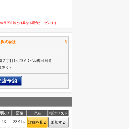
の物件所在地とは異なる場合がございます。
動産流通株式会社 リ
丁目15-29 ADビル梅田 6階
約は除く）
間取り
面積
詳細
検討リスト
1K
22.91㎡
詳細を見る
追加する