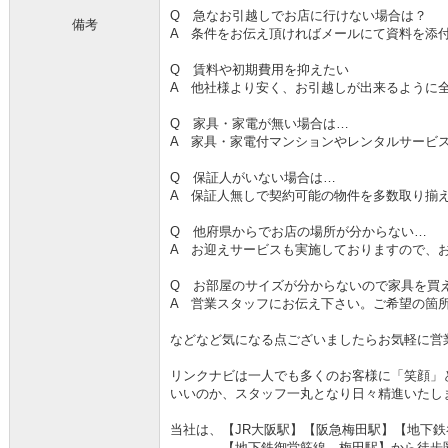
Q 急なお引越しでお店に行けない場合は？
備考
A 条件をお伝え頂ければメールにて資料を添
Q 賃料や初期費用を抑えたい
A 他社様より安く、お引越しが出来るように
Q 家具・家電が無い場合は…
A 家具・家電付マンションやレンタルサービ
Q 保証人がいない場合は…
A 保証人無しで契約可能の物件を多数取り揃
Q 他府県からでお店の場所が分からない…
A お迎えサービスも実施しておりますので、
Q お部屋のサイズが分からないので家具を買
A 営業スタッフにお伝え下さい。ご希望の箇
などなど気になる点ございましたらお気軽に営
リンクナビは一人でも多くのお客様に「笑顔」
いいのか、スタッフ一丸となり日々精進いたし
当社は、【JR大阪駅】【阪急梅田駅】【地下
【地下鉄御堂筋線 梅田駅】から徒歩圏