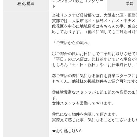
マンション / 鉄筋コンクリー
種別/構造
階建
ト
当社リンクナビ賃貸部では、大阪市北区・福島
買部では、大阪市北区・福島区・西区・中央区
此花区を中心に地域密着はもちろんの事、独自
応しております。（他区に関してもご対応可能
『ご来店からの流れ』
①ご都合の良いお日にちでご予約お取りさせて
「平日」のご来店は、比較的すいている場合が
もちろん「土・日・祝日」や「お仕事終わり」
②ご来店の際に気になる物件を営業スタッフに
もちろん、他社様の掲載物件もご紹介可能です
③経験豊富なスタッフが１組１組のお客様の条
す。
女性スタッフも常勤しております。
④気になる物件を内覧して頂きます。
実際見て感じた事、気になることがございまし
★お引越しQ＆A